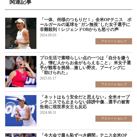
関連記事
「一体、何様のつもりだ！」全米OPテニス ボ
ールガールの返球を"ガン無視"した女子選手に
非難殺到！レジェンドOBからも怒りの声
2024.09.03
アスリート/セレブ
プロ生活で素晴らしい点の一つは「自分を嫌う
人、憎む人からお金がもらえること」 米女子選
手が観客を挑発…激しい野次、ブーイングに
「助けられた」
2025.01.17
アスリート/セレブ
「ネットはもう安全だと思えない」全米オープ
ンテニスでも止まらない誹謗中傷…選手の被害
告発に現世界女王も反応
2024.08.31
アスリート/セレブ
「今大会で最も恥ずべき瞬間」テニス全米OP