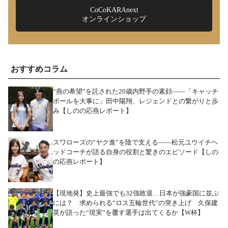
CoCoKARAnext
オンラインショップ
おすすめコラム
“燕の希望”を託された20歳内野手の素顔――「キャッチ
ボールを大事に」田中陽翔、レジェンドとの繋がりと歩
み【しのの応燕レポート】
スワローズの“ヤク進”を陰で支える――松元ユウイチヘ
ッドコーチが語る自身の役割と驚きのエピソード【しの
の応燕レポート】
【現地発】史上最強でも32強敗退…日本が強豪国に並ぶ
には？ 求められる“ロス五輪世代”の突き上げ 久保建
英が語った“現実”を覆す選手は出てくるか【W杯】