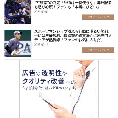
で“疑惑”の判定「VARは一切使うな」海外記者
も怒り心頭！ファンも「本当にひどい」
2024.09.02
アスリート/セレブ
スポーツマンシップ溢れる行動に明るい笑顔、
手には炭酸飲料…快進撃の綿貫陽介に米専門メ
ディアが熱視線「ファンのお気に入りだ」
2025.03.13
アスリート/セレブ