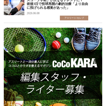
スコープ手術」が次なるトレンドに？
術後3日で投球再開の劇的治療「より自由
に投げられる感覚があった」
2026.06.08
アスリート/セレブ