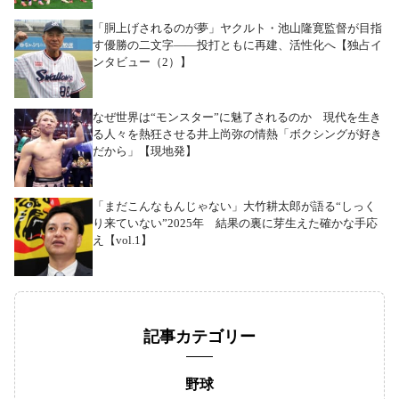
「胴上げされるのが夢」ヤクルト・池山隆寛監督が目指
す優勝の二文字――投打ともに再建、活性化へ【独占イ
ンタビュー（2）】
なぜ世界は“モンスター”に魅了されるのか 現代を生き
る人々を熱狂させる井上尚弥の情熱「ボクシングが好き
だから」【現地発】
「まだこんなもんじゃない」大竹耕太郎が語る“しっく
り来ていない”2025年 結果の裏に芽生えた確かな手応
え【vol.1】
記事カテゴリー
野球