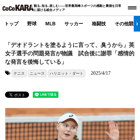
観る､知る､楽しむ――世界最高峰スポーツの感動と裏側を日常
に届ける総合メディア
トップ
野球
MLB
サッカー
格闘技
その他競技
「デオドラントを塗るように言って、臭うから」英
女子選手の問題発言が物議 試合後に謝罪「感情的
な発言を後悔している」
2025/4/17
テニス
ニュース
ハリエット・ダート
タグ: