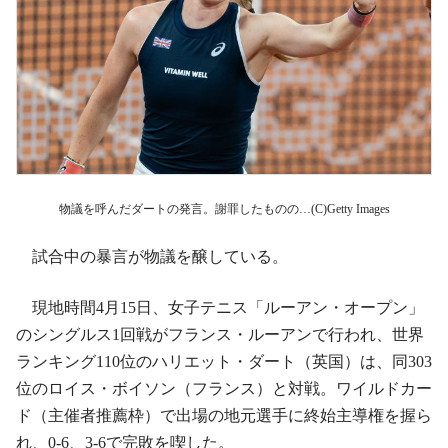
物議を呼んだダートの発言。謝罪したものの…(C)Getty Images
試合中の暴言が物議を醸している。
現地時間4月15日、女子テニス「ルーアン・オープン」
のシングルス1回戦がフランス・ルーアンで行われ、世界
ランキング110位のハリエット・ダート（英国）は、同303
位のロイス・ボイソン（フランス）と対戦。ワイルドカー
ド（主催者推薦枠）で出場の地元選手に終始主導権を握ら
れ、0-6、3-6で完敗を喫した。