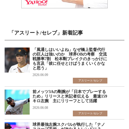
「アスリート/セレブ」新着記事
「風通しはいいよね」なぜ橋上監督代行
の巨人は強いのか 球界OBの考察 交流
戦勝率7割 松本剛ブレイクのきっかけに
も言及「彼に任せとけばうまくいくかな
と思う」
2026.06.09
アスリート/セレブ
前メッツ3Aの剛腕が「日本でプレーする
ため」リリースと米記者伝える 最速159
キロ左腕 主にリリーフとして活躍
2026.06.08
アスリート/セレブ
球界最強左腕スクバルが執行した「ナノ