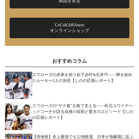
商品を見る
CoCoKARAnext
オンラインショップ
おすすめコラム
スワローズの未来を担う松下歩叶&石井巧――輝き始め
たルーキー2人の決意【しのの応燕レポート】
スワローズの“ヤク進”を陰で支える――松元ユウイチヘ
ッドコーチが語る自身の役割と驚きのエピソード【しの
の応燕レポート】
【現地発】史上最強でも32強敗退…日本が強豪国に並ぶ