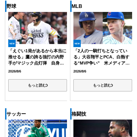
野球
MLB
NEW
NEW
「えぐい1発があるから本当に
「2人の一騎打ちとなってい
推せる」鷹の誇る強打の内野
る」大谷翔平とPCA、白熱す
手がマジック点灯弾 自身の
る“MVP争い” 米メディア
ミス取り返す一発にファン歓
「強烈なアピールを続けてい
2026/8/6
2026/8/6
喜「らしいホームランで泣い
る」
た」「打つ予感がした」
もっと読む
もっと読む
サッカー
格闘技