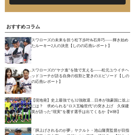
おすすめコラム
スワローズの未来を担う松下歩叶&石井巧――輝き始め
たルーキー2人の決意【しのの応燕レポート】
スワローズの“ヤク進”を陰で支える――松元ユウイチヘ
ッドコーチが語る自身の役割と驚きのエピソード【しの
の応燕レポート】
【現地発】史上最強でも32強敗退…日本が強豪国に並ぶ
には？ 求められる“ロス五輪世代”の突き上げ 久保建
英が語った“現実”を覆す選手は出てくるか【W杯】
「胴上げされるのが夢」ヤクルト・池山隆寛監督が目指