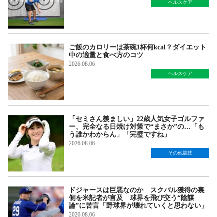
ヘルスケア
ご飯のカロリーは茶碗1杯何kcal？ダイエット
中の適量と食べ方のコツ
2026.08.06
ヘルスケア
「セミさん羨ましい」22歳人気女子ゴルファ
ー、完全なる日焼け対策で“まさか”の…「も
う誰かわからん」「完璧ですね」
2026.08.06
その他競技
ドジャースは巨悪なのか スクバル獲得の裏
側を米記者が言及 球界を飛び交う“陰謀
論”に苦言「野球界が壊れていくと思わない」
2026.08.06