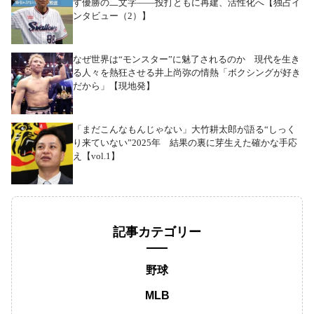
す優勝の二文字――投打ともに再建、活性化へ【独占イ
ンタビュー（2）】
なぜ世界は“モンスター”に魅了されるのか 現代を生き
る人々を熱狂させる井上尚弥の情熱「ボクシングが好き
だから」【現地発】
「まだこんなもんじゃない」大竹耕太郎が語る“しっく
り来ていない”2025年 結果の裏に芽生えた確かな手応
え【vol.1】
記事カテゴリー
野球
MLB