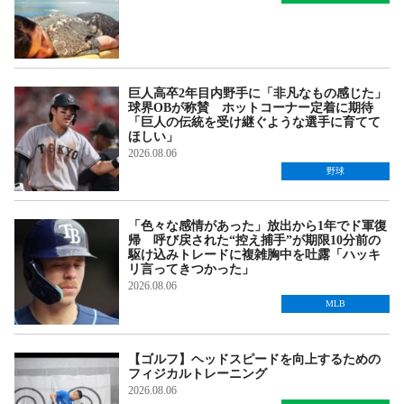
巨人高卒2年目内野手に「非凡なもの感じた」
球界OBが称賛 ホットコーナー定着に期待
「巨人の伝統を受け継ぐような選手に育てて
ほしい」
2026.08.06
野球
「色々な感情があった」放出から1年でド軍復
帰 呼び戻された“控え捕手”が期限10分前の
駆け込みトレードに複雑胸中を吐露「ハッキ
リ言ってきつかった」
2026.08.06
MLB
【ゴルフ】ヘッドスピードを向上するための
フィジカルトレーニング
2026.08.06