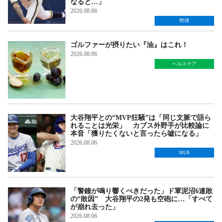
なると…」
2026.08.06
野球
ゴルファーが摂りたい『油』はこれ！
2026.08.06
ヘルスケア
大谷翔平との“MVP狂騒”は「同じ文脈で語ら
れることは光栄」 カブス外野手が比較論に
本音「獲りたくないと言ったら嘘になる」
2026.08.06
MLB
「警鐘が鳴り響くべきだった」ド軍泥沼6連敗
の“敗因” 大谷翔平の2発も空砲に…「すべて
が崩れ去った」
2026.08.06