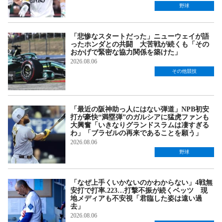
野球
「悲惨なスタートだった」ニューウェイが語
ったホンダとの共闘 大苦戦が続くも「その
おかげで緊密な協力関係を築けた」
2026.08.06
その他競技
「最近の阪神助っ人にはない弾道」NPB初安
打が豪快“満塁弾”のガルシアに猛虎ファンも
大興奮「いきなりグランドスラムは凄すぎる
わ」「ブラゼルの再来であることを願う」
2026.08.06
野球
「なぜ上手くいかないのかわからない」4戦無
安打で打率.223…打撃不振が続くベッツ 現
地メディアも不安視「君臨した姿は遠い過
去」
2026.08.06