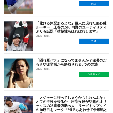
MLB
「化ける気配あるよな」巨人に現れた強心臓
ルーキー 圧巻の.500 内野のユーティリティ
ぶりも話題「積極性もほれぼれします」
2026.08.06
野球
「隠れ夏バテ」になってませんか？猛暑のだ
るさや疲労感から解放される3つの方法
2026.08.06
ヘルスケア
「メジャーに行ってしまうかもしれんよな」
オフの主役を張るか 圧巻投球が話題のオリ
ックスの28歳最強助っ人 リーグトップタイ
の10勝目をマーク「MLBもあわせて争奪戦と