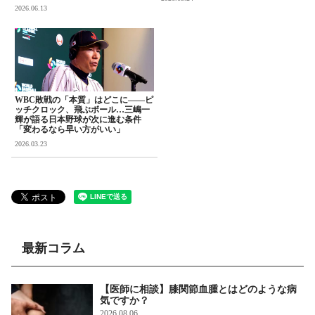
2026.06.13
WBC敗戦の「本質」はどこに――ピ
ッチクロック、飛ぶボール…三嶋一
輝が語る日本野球が次に進む条件
「変わるなら早い方がいい」
2026.03.23
最新コラム
【医師に相談】膝関節血腫とはどのような病
気ですか？
2026.08.06