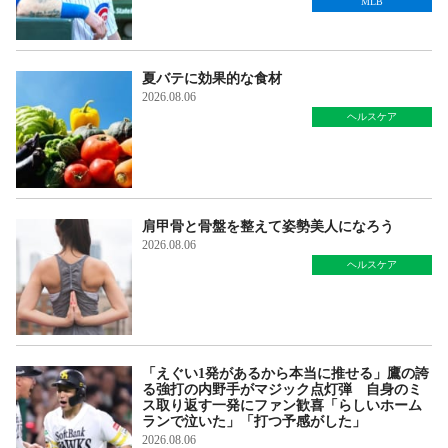
MLB
夏バテに効果的な食材
2026.08.06
ヘルスケア
肩甲骨と骨盤を整えて姿勢美人になろう
2026.08.06
ヘルスケア
「えぐい1発があるから本当に推せる」鷹の誇
る強打の内野手がマジック点灯弾 自身のミ
ス取り返す一発にファン歓喜「らしいホーム
ランで泣いた」「打つ予感がした」
2026.08.06