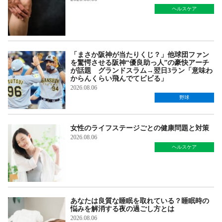
ヘルスケア
「まさか阪神が当たりくじ？」他球団ファン
を驚愕させる阪神“優良助っ人”の豪快アーチ
が話題 グランドスラム→翌日3ラン「意味わ
からんくらい飛んでてビビる」
2026.08.06
野球
女性のライフステージごとの健康問題と対策
2026.08.06
ヘルスケア
あなたは良質な睡眠を取れている？睡眠時の
悩みを解消する夜の過ごし方とは
2026.08.06