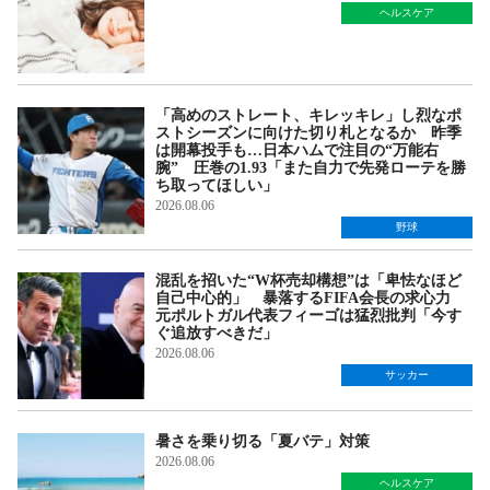
ヘルスケア
「高めのストレート、キレッキレ」し烈なポ
ストシーズンに向けた切り札となるか 昨季
は開幕投手も…日本ハムで注目の“万能右
腕” 圧巻の1.93「また自力で先発ローテを勝
ち取ってほしい」
2026.08.06
野球
混乱を招いた“W杯売却構想”は「卑怯なほど
自己中心的」 暴落するFIFA会長の求心力
元ポルトガル代表フィーゴは猛烈批判「今す
ぐ追放すべきだ」
2026.08.06
サッカー
暑さを乗り切る「夏バテ」対策
2026.08.06
ヘルスケア