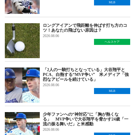
MLB
ロングアイアンで飛距離を伸ばす打ち方のコ
ツ！あなたの飛ばない原因は？
2026.08.06
ヘルスケア
「2人の一騎打ちとなっている」大谷翔平と
PCA、白熱する“MVP争い” 米メディア「強
烈なアピールを続けている」
2026.08.06
MLB
少年ファンへの“神対応”に「胸が熱くな
る」 MVP争いで大谷翔平を脅かす24歳「一
流の振る舞いだ」と米感動
2026.08.06