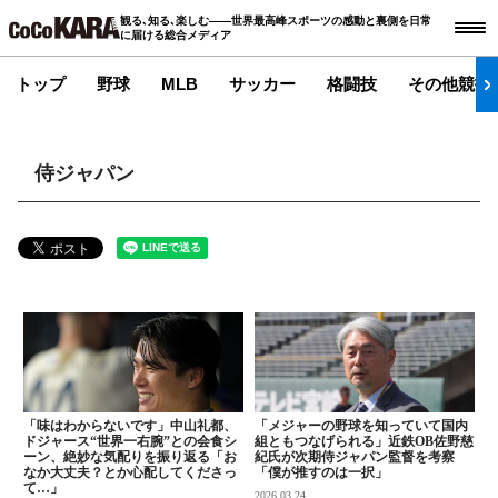
観る､知る､楽しむ――世界最高峰スポーツの感動と裏側を日常
に届ける総合メディア
トップ
野球
MLB
サッカー
格闘技
その他競技
侍ジャパン
「味はわからないです」中山礼都、
「メジャーの野球を知っていて国内
ドジャース“世界一右腕”との会食シ
組ともつなげられる」近鉄OB佐野慈
ーン、絶妙な気配りを振り返る「お
紀氏が次期侍ジャパン監督を考察
なか大丈夫？とか心配してくださっ
「僕が推すのは一択」
て…」
2026.03.24