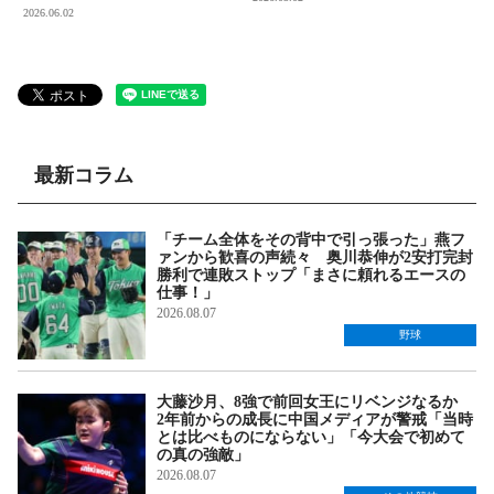
2026.06.02
最新コラム
「チーム全体をその背中で引っ張った」燕フ
ァンから歓喜の声続々 奥川恭伸が2安打完封
勝利で連敗ストップ「まさに頼れるエースの
仕事！」
2026.08.07
野球
大藤沙月、8強で前回女王にリベンジなるか
2年前からの成長に中国メディアが警戒「当時
とは比べものにならない」「今大会で初めて
の真の強敵」
2026.08.07