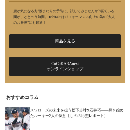
腰が気になる方!腰まわりの予防に、試してみませんか? 寝ている
間が、ととのう時間。 nobirakuはパフォーマンス向上の為の“大人
のお昼寝”にも最適！
商品を見る
CoCoKARAnext
オンラインショップ
おすすめコラム
スワローズの未来を担う松下歩叶&石井巧――輝き始め
たルーキー2人の決意【しのの応燕レポート】