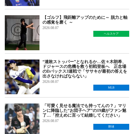
【ゴルフ】飛距離アップのために～ 脱力と軸
の感覚を磨く ～
2026.08.07
ヘルスケア
“連敗ストッパー”となれるか…佐々木朗希、
ドジャースの危機を救う初戦登板へ 正念場
のDバックス3連戦で「ササキが最初の答えを
出さなければならない」
2026.08.07
MLB
「可愛く見せる魔法でも持ってんの？」マリ
ンに降臨した“お団子ヘア”の19歳がファン魅
了…「控えめに言って結婚してください」
2026.08.07
野球