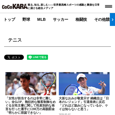
観る､知る､楽しむ――世界最高峰スポーツの感動と裏側を日常
に届ける総合メディア
トップ
野球
MLB
サッカー
格闘技
その他競技
テニス
「女性が担当するのは非常に難し
大坂なおみが敬意示す 錦織圭は「日
い」全仏OP、熱狂的な観客制御をめ
本のレジェンド」引退発表に反応
ぐる女性主審に関して性差別的な発
「どれほど励みになっているか、ケ
言を行った選手に1200万の高額罰金
イは知らないと思う」
「明らかに容認できない」
2026.05.02