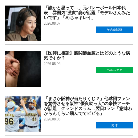
「誰かと思って…」元バレーボール日本代
表 雰囲気“激変”姿が話題「モデルさんみた
いです」「めちゃキレイ」
2026.08.07
その他競技
【医師に相談】膝関節血腫とはどのような病
気ですか？
2026.08.06
ヘルスケア
「まさか阪神が当たりくじ？」他球団ファン
を驚愕させる阪神“優良助っ人”の豪快アーチ
が話題 グランドスラム→翌日3ラン「意味わ
からんくらい飛んでてビビる」
2026.08.06
野球