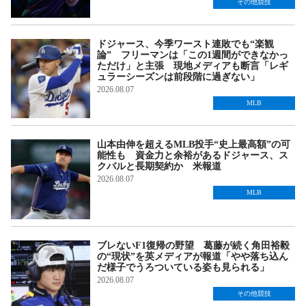
その他競技
ドジャース、今季ワースト連敗でも“楽観
論” フリーマンは「この1週間ができなかっ
ただけ」と主張 現地メディアも断言「レギ
ュラーシーズンは前段階に過ぎない」
2026.08.07
MLB
山本由伸を超えるMLB投手“史上最高額”の可
能性も 資金力と余裕があるドジャース、ス
クバルと長期契約か 米報道
2026.08.07
MLB
ブレないF1復帰の野望 葛藤が続く角田裕毅
の“現状”を英メディアが報道「やや落ち込ん
だ様子でうろついている姿も見られる」
2026.08.07
その他競技