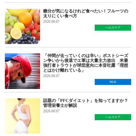
糖分が気になるけれど食べたい！フルーツの
太りにくい食べ方
2026.08.07
ヘルスケア
「仲間が去っていくのは辛い」ポストシーズ
ン争いから後退でエ軍は大量主力放出 米最
強打者トラウトが球団意向に本音吐露「理想
とはかけ離れている」
2026.08.07
MLB
話題の「PFCダイエット」を知ってますか？
管理栄養士が解説
2026.08.07
ヘルスケア