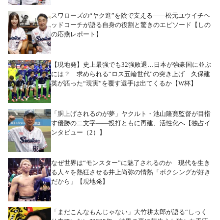
スワローズの“ヤク進”を陰で支える――松元ユウイチヘ
ッドコーチが語る自身の役割と驚きのエピソード【しの
の応燕レポート】
【現地発】史上最強でも32強敗退…日本が強豪国に並ぶ
には？ 求められる“ロス五輪世代”の突き上げ 久保建
英が語った“現実”を覆す選手は出てくるか【W杯】
「胴上げされるのが夢」ヤクルト・池山隆寛監督が目指
す優勝の二文字――投打ともに再建、活性化へ【独占イ
ンタビュー（2）】
なぜ世界は“モンスター”に魅了されるのか 現代を生き
る人々を熱狂させる井上尚弥の情熱「ボクシングが好き
だから」【現地発】
「まだこんなもんじゃない」大竹耕太郎が語る“しっく