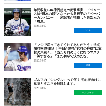
年間収益1584億円超えの衝撃事実 ドジャー
スは“日本の顔”となった大谷翔平の「ペーパ
ーカンパニー」 米記者が指摘した異次元の
「恩恵」
2026.08.07
MLB
「マジで戻ってきてくれてありがとう」得点
圏打率4割超え！中日が誇る“代打の神様”に称
賛の声続々…「当たり前のように打つマスタ
ー神すぎる」「また初球で決めたな」
2026.08.07
野球
ゴルフの「シングル」って何？ 初心者向けに
意味とすごさを解説します。
2026.08.07
ヘルスケア