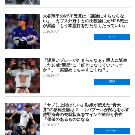
大谷翔平のMVP受賞は「議論にすらならな
い」 カブス外野手との比較論に元MLB戦士
が異論「もう本塁打を打たなくたっていい」
2026.08.07
MLB
「泥臭いプレーがたまらんなぁ」巨人に誕生
した26歳“新星”に「好きになっていいっす
か？」「実際めっちゃすごくね？」
2026.08.07
野球
「サノに上限はない」独紙が伝えた“青天
井”の移籍金額は？ リバプールが関心を示す
佐野海舟の去就状況をマインツ幹部が告白
「価値のあるものになる」
2026.08.07
サッカー