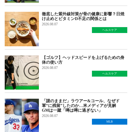
徹底した紫外線対策が骨の健康に影響？日焼
け止めとビタミンD不足の関係とは
2026.08.07
ヘルスケア
【ゴルフ】ヘッドスピードを上げるための身
体の使い方
2026.08.07
ヘルスケア
「謎のままだ」ラウアー&コール、なぜド
軍“に残留”したのか…米メディアが見解
GMは一蹴「噂は噂に過ぎない」
2026.08.07
MLB