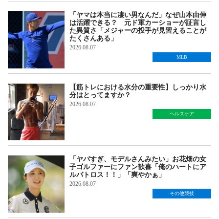
「ヤマは本当に凄い男なんだ」なぜ山本由伸
は活躍できる？ 元ド軍カーショーが証言し
た異質さ「メジャーの投手が見習えることが
たくさんある」
2026.08.07
MLB
【筋トレにおける水分の重要性】しっかり水
分はとってますか？
2026.08.07
ヘルスケア
「ヤバすぎ、モデルさんみたい」お花畑の女
子ゴルファーにファン歓喜「俺のハートにア
ルバトロス！！」「爽やかぁ」
2026.08.07
その他競技