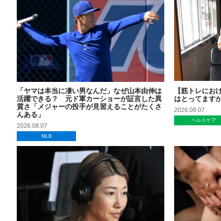
「ヤマは本当に凄い男なんだ」なぜ山本由伸は
【筋トレにお
活躍できる？ 元ド軍カーショーが証言した異
はとってます
質さ「メジャーの投手が見習えることがたくさ
2026.08.07
んある」
ヘルスケア
2026.08.07
MLB