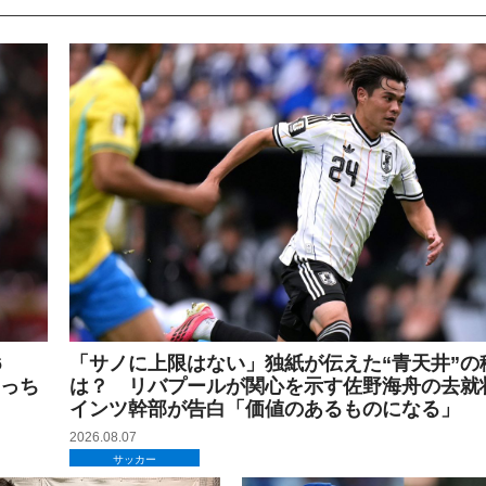
6
「サノに上限はない」独紙が伝えた“青天井”の
めっち
は？ リバプールが関心を示す佐野海舟の去就
インツ幹部が告白「価値のあるものになる」
2026.08.07
サッカー