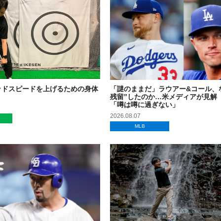
ッドスピードを上げるための身体
「謎のままだ」ラウアー&コール、
残留”したのか…米メディアが見解
「噂は噂に過ぎない」
2026.08.07
MLB