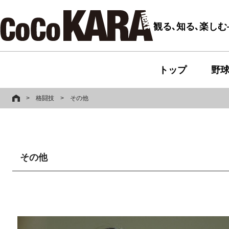
観る､知る､楽し
トップ
野
>
格闘技
>
その他
その他