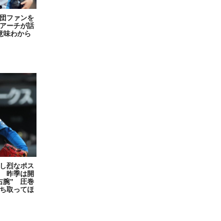
団ファンを
快アーチが話
意味わから
し烈なポス
 昨季は開
右腕” 圧巻
勝ち取ってほ