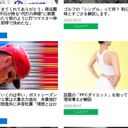
てきてくれてありがとう」得点圏
ゴルフの「シングル」って何？ 初
中日が誇る“代打の神様”に称賛
味とすごさを解説します。
当たり前のように打つマスター神
2026.08.07
た初球で決めたな」
ヘルスケア
ていくのは辛い」ポストシーズン
話題の「PFCダイエット」を知っ
でエ軍は大量主力放出 米最強打
理栄養士が解説
球団意向に本音吐露「理想とはか
2026.08.07
」
ヘルスケア