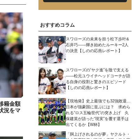
おすすめコラム
スワローズの未来を担う松下歩叶&
石井巧――輝き始めたルーキー2人
の決意【しのの応燕レポート】
スワローズの“ヤク進”を陰で支える
――松元ユウイチヘッドコーチが語
る自身の役割と驚きのエピソード
【しのの応燕レポート】
【現地発】史上最強でも32強敗退…
移籍金額
日本が強豪国に並ぶには？ 求めら
状況をマ
れる“ロス五輪世代”の突き上げ 久
保建英が語った“現実”を覆す選手は
出てくるか【W杯】
「胴上げされるのが夢」ヤクルト・