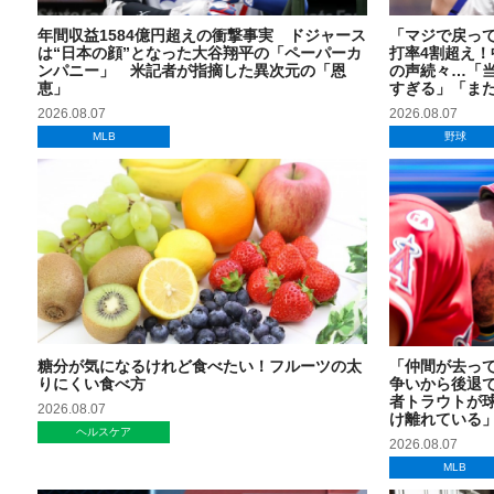
年間収益1584億円超えの衝撃事実 ドジャース
「マジで戻っ
は“日本の顔”となった大谷翔平の「ペーパーカ
打率4割超え！
ンパニー」 米記者が指摘した異次元の「恩
の声続々…「
恵」
すぎる」「ま
2026.08.07
2026.08.07
MLB
野球
糖分が気になるけれど食べたい！フルーツの太
「仲間が去っ
りにくい食べ方
争いから後退
者トラウトが
2026.08.07
け離れている
ヘルスケア
2026.08.07
MLB