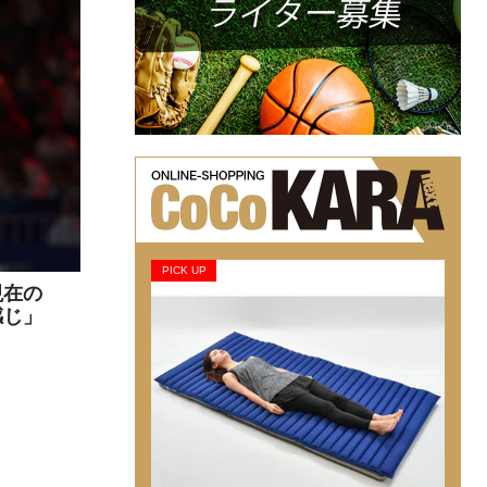
PICK UP
現在の
感じ」