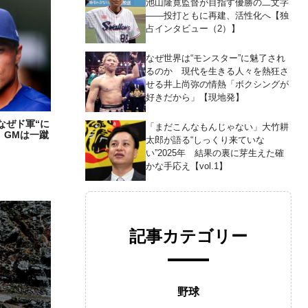
池山隆寛監督が目指す優勝の二文字
――投打ともに再建、活性化へ【独
占インタビュー（2）】
なぜ世界は“モンスター”に魅了され
るのか 現代を生きる人々を熱狂さ
せる井上尚弥の情熱「ボクシングが
好きだから」【現地発】
なぜド軍“に
「まだこんなもんじゃない」大竹耕
 GMは一蹴
太郎が語る“しっくり来ていな
い”2025年 結果の裏に芽生えた確
かな手応え【vol.1】
記事カテゴリー
野球