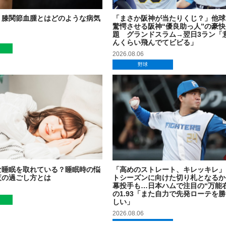
】膝関節血腫とはどのような病気
「まさか阪神が当たりくじ？」他球
驚愕させる阪神“優良助っ人”の豪
題 グランドスラム→翌日3ラン「
んくらい飛んでてビビる」
2026.08.06
野球
な睡眠を取れている？睡眠時の悩
「高めのストレート、キレッキレ」
夜の過ごし方とは
トシーズンに向けた切り札となるか
幕投手も…日本ハムで注目の“万能
の1.93「また自力で先発ローテを
しい」
2026.08.06
野球