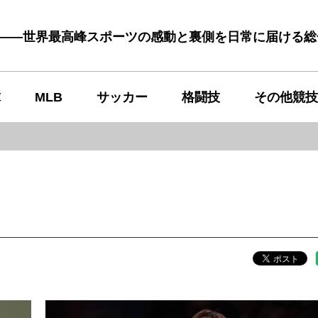
む――世界最高峰スポーツの感動と裏側を日常に届ける
球
MLB
サッカー
格闘技
その他競技