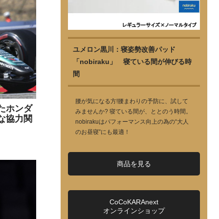
ユメロン黒川：寝姿勢改善パッド
「nobiraku」 寝ている間が伸びる時
間
腰が気になる方!腰まわりの予防に、試して
たホンダ
みませんか? 寝ている間が、ととのう時間。
な協力関
nobirakuはパフォーマンス向上の為の“大人
のお昼寝”にも最適！
商品を見る
CoCoKARAnext
オンラインショップ