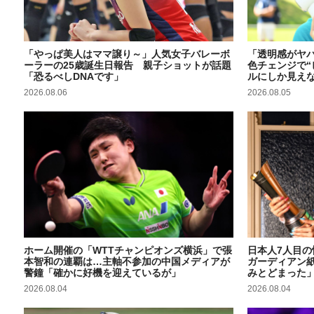
「やっぱ美人はママ譲り～」人気女子バレーボ
「透明感がヤバ
ーラーの25歳誕生日報告 親子ショットが話題
色チェンジで“
「恐るべしDNAです」
ルにしか見え
2026.08.06
2026.08.05
ホーム開催の「WTTチャンピオンズ横浜」で張
日本人7人目
本智和の連覇は…主軸不参加の中国メディアが
ガーディアン紙
警鐘「確かに好機を迎えているが」
みとどまった
2026.08.04
2026.08.04