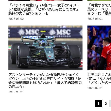
「バチくそ可愛い」24歳バレー女子の“イメト
「可愛すぎてだ
レ”動画が反響…「ピザパ楽しみにしてます」
黒のノースリ
笑顔の女子会3ショットも
ョットに「最
2026.08.02
2026.08.01
アストンマーティンがホンダ新PUをシェイク
世界に注目さ
ダウン 上々の手応えに専門サイトも期待「厄
情”…「なん
介な振動問題も解消された」「最大で約30馬力
「どうしたの
の向上も」
2026.07.31
2026.08.01
1
2