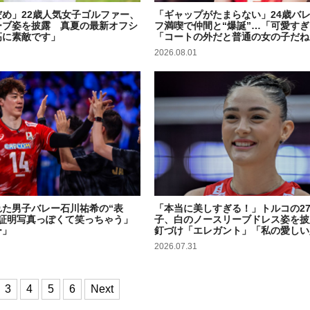
め」22歳人気女子ゴルファー、
「ギャップがたまらない」24歳バ
ーブ姿を披露 真夏の最新オフシ
フ満喫で仲間と“爆誕”…「可愛す
高に素敵です」
「コートの外だと普通の女の子だね
2026.08.01
れた男子バレー石川祐希の“表
「本当に美しすぎる！」トルコの2
か証明写真っぽくて笑っちゃう」
子、白のノースリーブドレス姿を披
ー」
釘づけ「エレガント」「私の愛しい
2026.07.31
3
4
5
6
Next