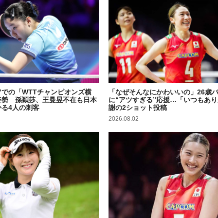
”での「WTTチャンピオンズ横
「なぜそんなにかわいいの」26歳
姿勢 孫穎莎、王曼昱不在も日本
に“アツすぎる”応援…「いつもあ
る4人の刺客
謝の2ショット投稿
2026.08.02