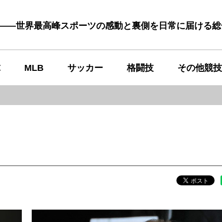
む――世界最高峰スポーツの感動と裏側を日常に届ける
球
MLB
サッカー
格闘技
その他競技