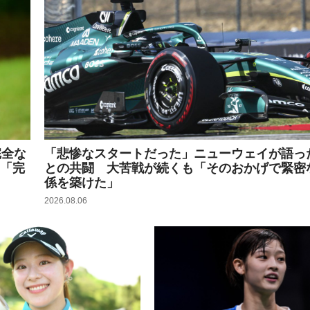
完全な
「悲惨なスタートだった」ニューウェイが語っ
」「完
との共闘 大苦戦が続くも「そのおかげで緊密
係を築けた」
2026.08.06