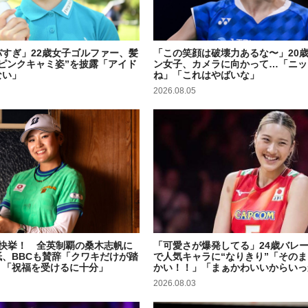
すぎ」22歳女子ゴルファー、髪
「この笑顔は破壊力あるな〜」20
ピンクキャミ姿”を披露「アイド
ン女子、カメラに向かって…「ニッ
ない」
ね」「これはやばいな」
2026.08.05
の快挙！ 全英制覇の桑木志帆に
「可愛さが爆発してる」24歳バレ
、BBCも賛辞「クワキだけが踏
で人気キャラに“なりきり”「その
」「祝福を受けるに十分」
かい！！」「まぁかわいいからいっ
2026.08.03