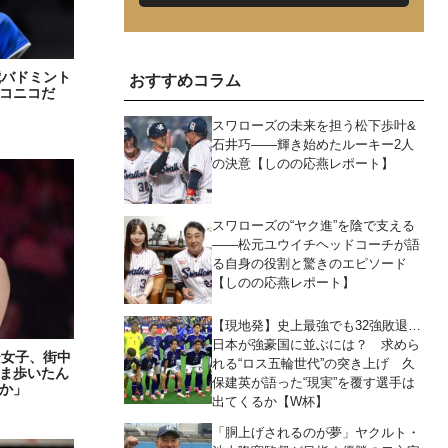
歳バドミント
おすすめコラム
コニコだ
スワローズの未来を担う松下歩叶&
石井巧――輝き始めたルーキー2人
の決意【しのの応燕レポート】
スワローズの“ヤク進”を陰で支える
――松元ユウイチヘッドコーチが語
る自身の役割と驚きのエピソード
【しのの応燕レポート】
【現地発】史上最強でも32強敗退…
日本が強豪国に並ぶには？ 求めら
ー女子、街中
れる“ロス五輪世代”の突き上げ 久
まま歩いたん
保建英が語った“現実”を覆す選手は
か」
出てくるか【W杯】
「胴上げされるのが夢」ヤクルト・