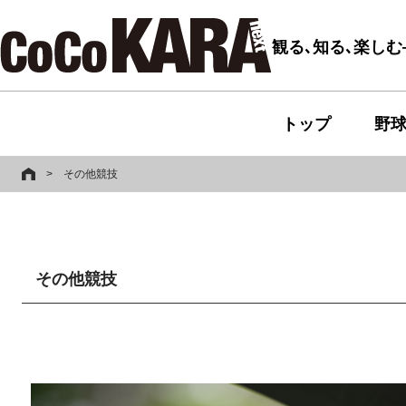
観る､知る､楽し
トップ
野
>
その他競技
その他競技