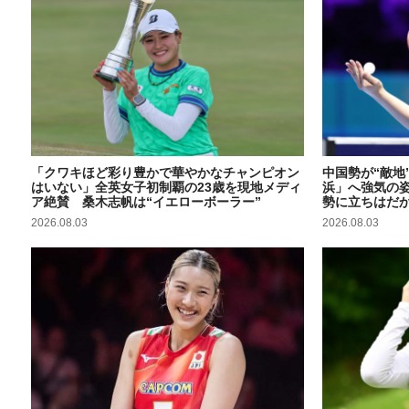
「クワキほど彩り豊かで華やかなチャンピオン
中国勢が“敵地
はいない」全英女子初制覇の23歳を現地メディ
浜」へ強気の
ア絶賛 桑木志帆は“イエローボーラー”
勢に立ちはだか
2026.08.03
2026.08.03