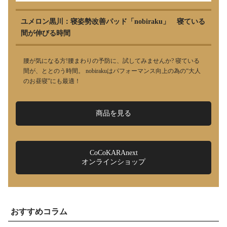
ユメロン黒川：寝姿勢改善パッド「nobiraku」 寝ている
間が伸びる時間
腰が気になる方!腰まわりの予防に、試してみませんか? 寝ている
間が、ととのう時間。 nobirakuはパフォーマンス向上の為の“大人
のお昼寝”にも最適！
商品を見る
CoCoKARAnext
オンラインショップ
おすすめコラム