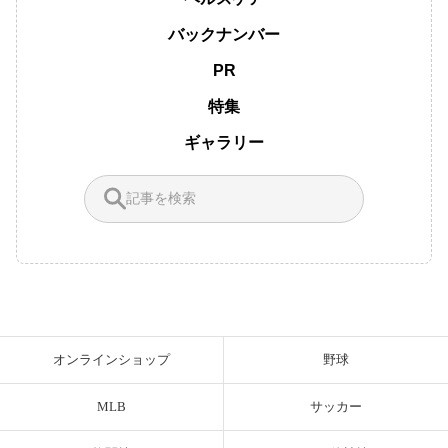
バックナンバー
PR
特集
ギャラリー
オンラインショップ
野球
MLB
サッカー