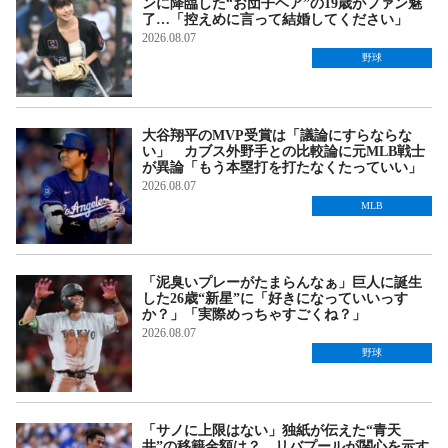
ンに降臨した“お団子ヘア”の19歳がファン魅
了…「控えめに言って結婚してください」
2026.08.07
野球
大谷翔平のMVP受賞は「議論にすらならな
い」 カブス外野手との比較論に元MLB戦士
が異論「もう本塁打を打たなくたっていい」
2026.08.07
MLB
「泥臭いプレーがたまらんなぁ」巨人に誕生
した26歳“新星”に「好きになっていいっす
か？」「実際めっちゃすごくね？」
2026.08.07
野球
「サノに上限はない」独紙が伝えた“青天
井”の移籍金額は？ リバプールが関心を示す