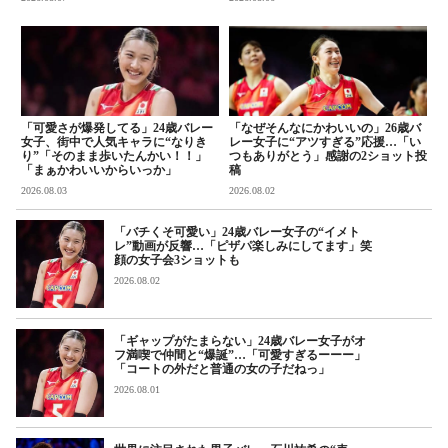
「可愛さが爆発してる」24歳バレー
「なぜそんなにかわいいの」26歳バ
女子、街中で人気キャラに“なりき
レー女子に“アツすぎる”応援…「い
り”「そのまま歩いたんかい！！」
つもありがとう」感謝の2ショット投
「まぁかわいいからいっか」
稿
2026.08.03
2026.08.02
「バチくそ可愛い」24歳バレー女子の“イメト
レ”動画が反響…「ピザパ楽しみにしてます」笑
顔の女子会3ショットも
2026.08.02
「ギャップがたまらない」24歳バレー女子がオ
フ満喫で仲間と“爆誕”…「可愛すぎるーーー」
「コートの外だと普通の女の子だねっ」
2026.08.01