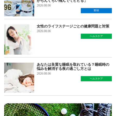
からんくらい飛んでてビビる」
2026.08.06
野球
女性のライフステージごとの健康問題と対策
2026.08.06
ヘルスケア
あなたは良質な睡眠を取れている？睡眠時の
悩みを解消する夜の過ごし方とは
2026.08.06
ヘルスケア