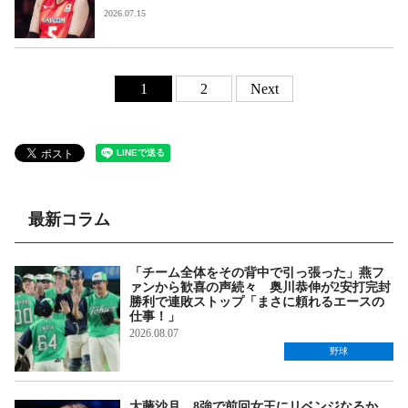
2026.07.15
1
2
Next
最新コラム
「チーム全体をその背中で引っ張った」燕フ
ァンから歓喜の声続々 奥川恭伸が2安打完封
勝利で連敗ストップ「まさに頼れるエースの
仕事！」
2026.08.07
野球
大藤沙月、8強で前回女王にリベンジなるか