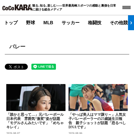
観る､知る､楽しむ――世界最高峰スポーツの感動と裏側を日常
に届ける総合メディア
トップ
野球
MLB
サッカー
格闘技
その他競技
バレー
「誰かと思って…」元バレーボール
「やっぱ美人はママ譲り～」人気女
日本代表 雰囲気“激変”姿が話題
子バレーボーラーの25歳誕生日報
「モデルさんみたいです」「めちゃ
告 親子ショットが話題「恐るべし
キレイ」
DNAです」
2026.08.07
2026.08.06