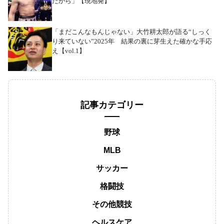
だから」【現地発】
「まだこんなもんじゃない」大竹耕太郎が語る“しっく
り来ていない”2025年 結果の裏に芽生えた確かな手応
え【vol.1】
記事カテゴリー
野球
MLB
サッカー
格闘技
その他競技
ヘルスケア