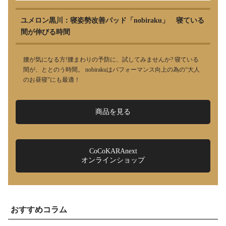
ユメロン黒川：寝姿勢改善パッド「nobiraku」 寝ている
間が伸びる時間
腰が気になる方!腰まわりの予防に、試してみませんか? 寝ている
間が、ととのう時間。 nobirakuはパフォーマンス向上の為の“大人
のお昼寝”にも最適！
商品を見る
CoCoKARAnext
オンラインショップ
おすすめコラム