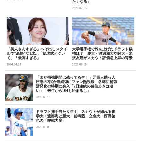
たくなる」
2026.07.15
「美人さんすぎる」へそ出しスタイ
大学選手権で株を上げたドラフト候
ルで“豪快”な1球…「始球式えぐい
補は？ 慶大・渡辺和大や関大・米
て」「最高すぎる」
沢友翔がスカウト評価急上昇の背景
2026.06.25
2026.06.19
「まだ補強期間は残ってるぞ！」元巨人助っ人
圧巻の2試合連続弾にファン熱視線 各球団補強
活発化の時期に突入「2日連続の確信歩きは凄
い」「来年からDHも始まるし」
2026.06.18
ドラフト捕手当たり年！ スカウトが惚れる青
学大・渡部海と亜大・前嶋藍、立命大・西野啓
也の「即戦力度」
2026.06.03