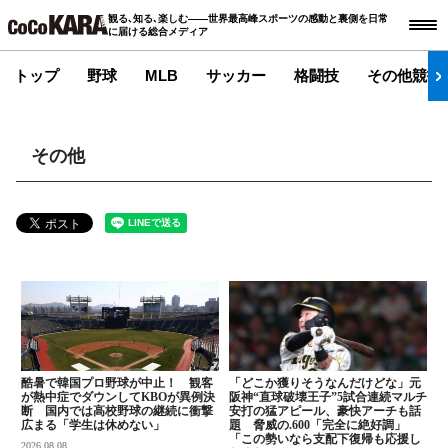
観る､知る､楽しむ――世界最高峰スポーツの感動と裏側を日常
に届ける総合メディア
トップ
野球
MLB
サッカー
格闘技
その他競技
その他
酷暑で韓国プロ野球が中止！ 観客
「どこか獲りそうなんだけどな」元
が熱中症でダウンしてKBOが異例決
阪神“直球破壊王子”5試合連続マルチ
断 国内では高校野球の継続に衝撃
安打の猛アピール、豪快アーチも話
広まる「学生は休めない」
題 脅威の.600「完全に絶好調」
「この勢いなら支配下復帰も応援し
2026.08.08