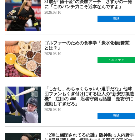
31歳が“値千金“の決勝アーチ さすがの一発
に「このパンチ力こそ近本なんですよ」
2026.08.10
野球
ゴルファーのための食事学「炭水化物(糖質)
とは？」
2026.08.10
ヘルスケア
「しかし、めちゃくちゃいい選手だな」他球
団ファンもくぎ付けにする巨人の“新安打製造
機” 注目の.400 忍者守備も話題「走攻守に
躍動しすぎだろ」
2026.08.10
野球
「2軍に幽閉されてるの謎」阪神助っ人内野手