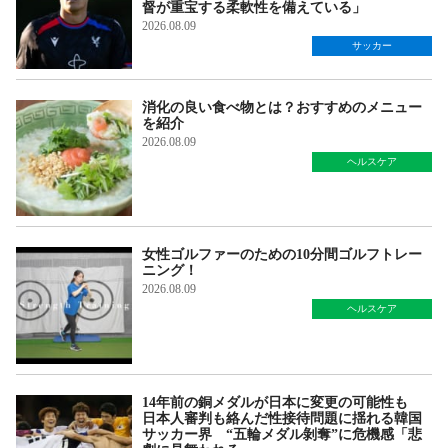
督が重宝する柔軟性を備えている」
2026.08.09
サッカー
消化の良い食べ物とは？おすすめのメニュー
を紹介
2026.08.09
ヘルスケア
女性ゴルファーのための10分間ゴルフトレー
ニング！
2026.08.09
ヘルスケア
14年前の銅メダルが日本に変更の可能性も
日本人審判も絡んだ性接待問題に揺れる韓国
サッカー界 “五輪メダル剝奪”に危機感「悲