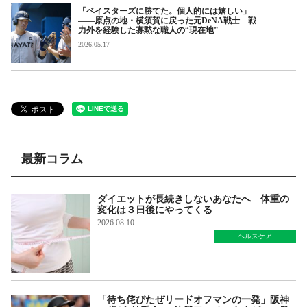
「ベイスターズに勝てた。個人的には嬉しい」
――原点の地・横須賀に戻った元DeNA戦士 戦
力外を経験した寡黙な職人の“現在地”
2026.05.17
最新コラム
ダイエットが長続きしないあなたへ 体重の
変化は３日後にやってくる
2026.08.10
ヘルスケア
「待ち侘びたぜリードオフマンの一発」阪神