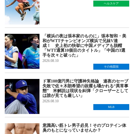
ヘルスケア
「横浜の夜は張本家のものに」張本智和・美
和がWTTチャンピオンズ横浜で兄妹V達
成！ 史上初の快挙に中国メディアも脱帽
「WTT通算10個目のタイトル」「中国の3選
手を次々と破った」
2026.08.10
その他競技
ド軍108億円男に守護神失格論 連夜のセーブ
失敗で佐々木朗希望の抜擢も囁かれる“異常事
態” 米解説は現状を糾弾「クローザーとして
は誰が見ても厳しい」
2026.08.10
MLB
意識高い筋トレ男子必見！そのプロテイン体
臭のもとになっていませんか？