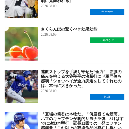
劇に見舞われる」
2026.08.09
サッカー
さくらんぼの驚くべき効果効能
2026.08.09
ヘルスケア
連敗ストップを手繰り寄せた“全力” 左膝の
痛みを抱える大谷翔平の決勝打にド軍同僚も
感嘆「ショウヘイが全力疾走をしてくれたの
は、本当に大きかった」
2026.08.09
MLB
「夏場の筒香は本物だ」「何度観ても最高」
ハマのキャプテンが劇的サヨナラ弾 8月はす
でに5戦3本塁打 延長12回での一発にファン
感無量「これ以上の芸術作品は存在し得ない