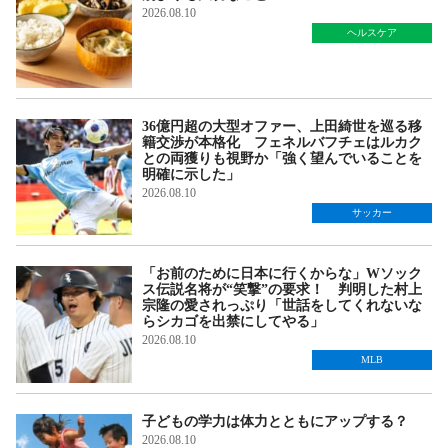
2026.08.10
ヘルスケア
36億円超の大型オファー、上田綺世を巡る移
籍交渉が本格化 フェネルバフチェはルカク
との両獲りも視野か「強く望んでいることを
明確に示した」
2026.08.10
サッカー
「お前のために日本に行くからな」Wソック
ス伝説名将が“笑撃”の要求！ 判明した村上
宗隆の愛されっぷり「世話をしてくれないな
らシカゴを出禁にしてやる」
2026.08.10
MLB
子どもの学力は体力とともにアップする？
2026.08.10