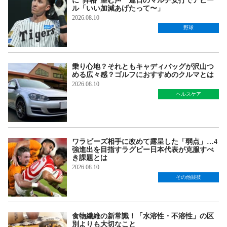
に“昇格”望む声 連日のマルチ安打でアピー
ル「いい加減あげたって〜」
2026.08.10
野球
乗り心地？それともキャディバッグが沢山つ
める広々感？ゴルフにおすすめのクルマとは
2026.08.10
ヘルスケア
ワラビーズ相手に改めて露呈した「弱点」…4
強進出を目指すラグビー日本代表が克服すべ
き課題とは
2026.08.10
その他競技
食物繊維の新常識！「水溶性・不溶性」の区
別よりも大切なこと