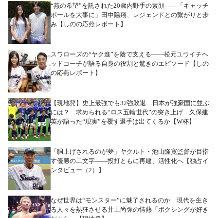
“燕の希望”を託された20歳内野手の素顔――「キャッチ
ボールを大事に」田中陽翔、レジェンドとの繋がりと歩
み【しのの応燕レポート】
スワローズの“ヤク進”を陰で支える――松元ユウイチヘ
ッドコーチが語る自身の役割と驚きのエピソード【しの
の応燕レポート】
【現地発】史上最強でも32強敗退…日本が強豪国に並ぶ
には？ 求められる“ロス五輪世代”の突き上げ 久保建
英が語った“現実”を覆す選手は出てくるか【W杯】
「胴上げされるのが夢」ヤクルト・池山隆寛監督が目指
す優勝の二文字――投打ともに再建、活性化へ【独占イ
ンタビュー（2）】
なぜ世界は“モンスター”に魅了されるのか 現代を生き
る人々を熱狂させる井上尚弥の情熱「ボクシングが好き