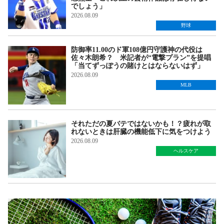
でしょう」
2026.08.09
野球
防御率11.00のド軍108億円守護神の代役は
佐々木朗希？ 米記者が“電撃プラン”を提唱
「当てずっぽうの賭けとはならないはず」
2026.08.09
MLB
それただの夏バテではないかも！？疲れが取
れないときは肝臓の機能低下に気をつけよう
2026.08.09
ヘルスケア