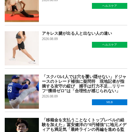
2026.08.09
ヘルスケア
アキレス腱が出る人と出ない人の違い
2026.08.09
ヘルスケア
「スクバル1人では穴を覆い隠せない」ドジャ
ースのトレード補強に疑問符 現地記者が指
摘する攻守の綻び 捕手は打力不足…リリー
フ“獲得ゼロ”は「合理性が感じられない」
2026.08.09
MLB
「移籍金を支払うことなくトップレベルの経
験を加えた」冨安健洋の“0円補強”に地元メデ
ィアも満足気「最終ラインの再編を進める監