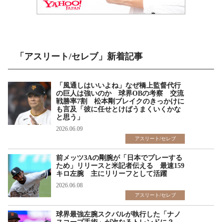
「アスリート/セレブ」新着記事
「風通しはいいよね」なぜ橋上監督代行
の巨人は強いのか 球界OBの考察 交流
戦勝率7割 松本剛ブレイクのきっかけに
も言及「彼に任せとけばうまくいくかな
と思う」
2026.06.09
アスリート/セレブ
前メッツ3Aの剛腕が「日本でプレーする
ため」リリースと米記者伝える 最速159
キロ左腕 主にリリーフとして活躍
2026.06.08
アスリート/セレブ
球界最強左腕スクバルが執行した「ナノ