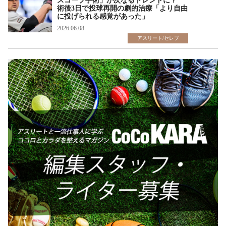
スコープ手術」が次なるトレンドに？
術後3日で投球再開の劇的治療「より自由
に投げられる感覚があった」
2026.06.08
アスリート/セレブ