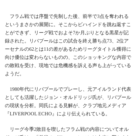
フラム戦では序盤で先制した後、前半で3点を奪われる
というまさかの展開に。そこからビハインドを跳ね返すこ
とができず、リーグ戦でおよそ7か月ぶりとなる黒星が記
録された。リバプールはこの試合を終え勝ち点73、2位ア
ーセナルの62とは11の差があるためリーグタイトル獲得に
向け優位は変わらないものの、このショッキングな内容で
の敗戦を受け、現地では危機感を訴える声も上がっている
ようだ。
1980年代にリバプールでプレーし、元アイルランド代表
としても活躍したジョン・オルドリッジ氏が、リバプール
の現状を分析。同氏による見解が、クラブ地元メディア
『LIVERPOOL ECHO』により伝えられている。
リーグ今季2敗目を喫したフラム戦の内容についてオル