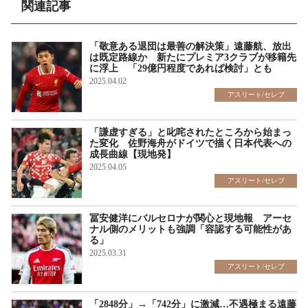
関連記事
「敬意ある退団は最善の解決策」遠藤航、放出
は既定路線か 新たにプレミア3クラブが移籍先
に浮上 「29億円程度であれば検討」とも
2025.04.02
アスリート/セレブ
「謙虚すぎる」と叱咤されたところから始まっ
た変化 佐野海舟がドイツで描く日本代表への
成長曲線【現地発】
2025.04.05
アスリート/セレブ
冨安健洋にバルセロナが関心と現地報 アーセ
ナル側のメリットも強調「容認する可能性があ
る」
2025.03.31
アスリート/セレブ
「2848分」→「742分」に激減…不遇極まる遠藤