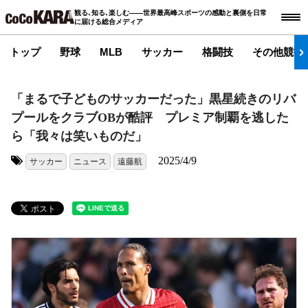
観る､知る､楽しむ――世界最高峰スポーツの感動と裏側を日常
に届ける総合メディア
トップ
野球
MLB
サッカー
格闘技
その他競技
「まるで子どものサッカーだった」黒星続きのリバ
プールをクラブOBが酷評 プレミア制覇を逃した
ら「我々は笑いものだ」
2025/4/9
サッカー
ニュース
遠藤航
タグ: