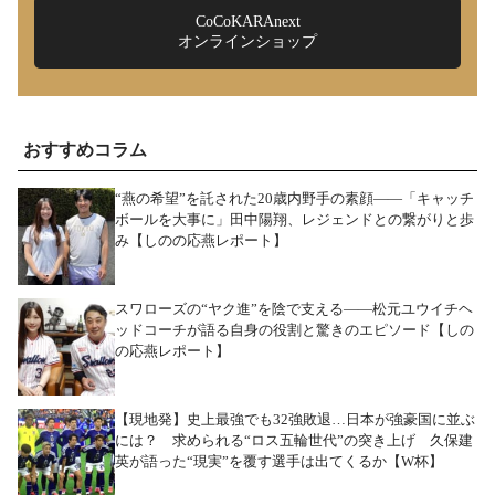
CoCoKARAnext
オンラインショップ
おすすめコラム
“燕の希望”を託された20歳内野手の素顔――「キャッチ
ボールを大事に」田中陽翔、レジェンドとの繋がりと歩
み【しのの応燕レポート】
スワローズの“ヤク進”を陰で支える――松元ユウイチヘ
ッドコーチが語る自身の役割と驚きのエピソード【しの
の応燕レポート】
【現地発】史上最強でも32強敗退…日本が強豪国に並ぶ
には？ 求められる“ロス五輪世代”の突き上げ 久保建
英が語った“現実”を覆す選手は出てくるか【W杯】