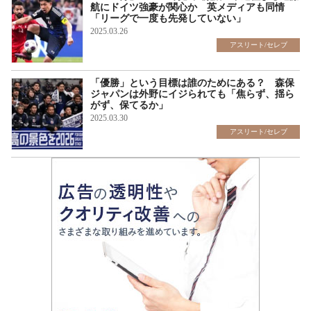
航にドイツ強豪が関心か 英メディアも同情
「リーグで一度も先発していない」
2025.03.26
アスリート/セレブ
「優勝」という目標は誰のためにある？ 森保
ジャパンは外野にイジられても「焦らず、揺ら
がず、保てるか」
2025.03.30
アスリート/セレブ