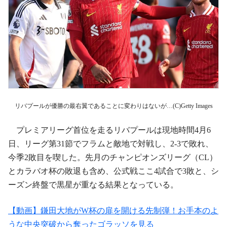
リバプールが優勝の最右翼であることに変わりはないが…(C)Getty Images
プレミアリーグ首位を走るリバプールは現地時間4月6
日、リーグ第31節でフラムと敵地で対戦し、2‐3で敗れ、
今季2敗目を喫した。先月のチャンピオンズリーグ（CL）
とカラバオ杯の敗退も含め、公式戦ここ4試合で3敗と、シ
ーズン終盤で黒星が重なる結果となっている。
【動画】鎌田大地がW杯の扉を開ける先制弾！お手本のよ
うな中央突破から奪ったゴラッソを見る