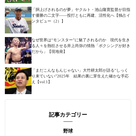
「胴上げされるのが夢」ヤクルト・池山隆寛監督が目指
す優勝の二文字――投打ともに再建、活性化へ【独占イ
ンタビュー（2）】
なぜ世界は“モンスター”に魅了されるのか 現代を生き
る人々を熱狂させる井上尚弥の情熱「ボクシングが好き
だから」【現地発】
「まだこんなもんじゃない」大竹耕太郎が語る“しっく
り来ていない”2025年 結果の裏に芽生えた確かな手応
え【vol.1】
記事カテゴリー
野球