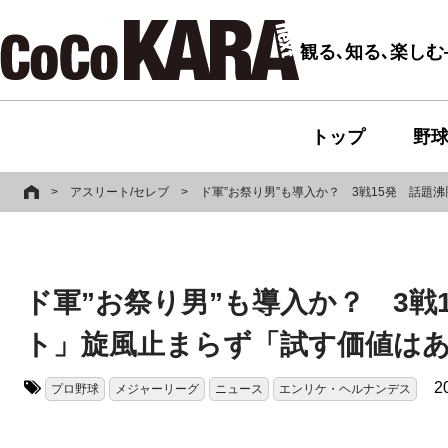
観る､知る､楽し
トップ
野
>
アスリート/セレブ
>
ド軍”お祭り男”も導入か？ 3戦15発 話
ド軍”お祭り男”も導入か？ 3戦
ト」旋風止まらず「試す価値は
2
プロ野球
メジャーリーグ
ニュース
エンリケ・ヘルナンデス
タグ: