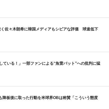
続く佐々木朗希に韓国メディアもシビアな評価 球速低下
している！」一部ファンによる“魚雷バット”への批判に猛
も降板後に取った行動を米球界OBは称賛「こういう態度