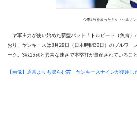
今季2号を放ったキケ・ヘルナ
ヤ軍主力が使い始めた新型バット「トルピード（魚雷）バ
おり、ヤンキースは3月29日（日本時間30日）のブルワー
ーク。3戦15発と異常な速さで本塁打が量産されているこ
【画像】通常よりも膨らむ芯 ヤンキースナインが使用し