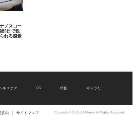
ナノスコー
後3日で投
られる感覚
ヘルスケア
PR
特集
ギャラリー
用規約
│
サイトマップ
Copyright © CoCoKARAnext All Rights Reserved.