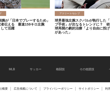
ブ
アスリート/セレブ
剛腕が「日本でプレーするため」
球界最強左腕スクバルが執行した「
記者伝える 最速159キロ左腕
プ手術」が次なるトレンドに？ 術
として活躍
球再開の劇的治療「より自由に投げ
があった」
2026.06.08
MLB
サッカー
格闘技
その他競技
社概要
│
広告掲載について
│
プライバシーポリシー
│
サイトポリシー
│
利