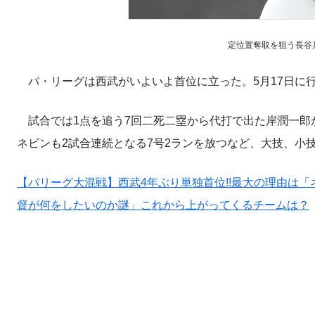
定位置奪取を狙う長谷
パ・リーグは西武がいよいよ首位に立った。5月17日に行
試合では1点を追う7回二死二塁から代打で出た岸潤一郎
ネビンも2試合連続となる7号2ランを放つなど、大技、小
【パリーグ大混戦】西武4年ぶり単独首位!!最大の理由は「
督が何をしたいのか謎」これから上がってくるチームは？