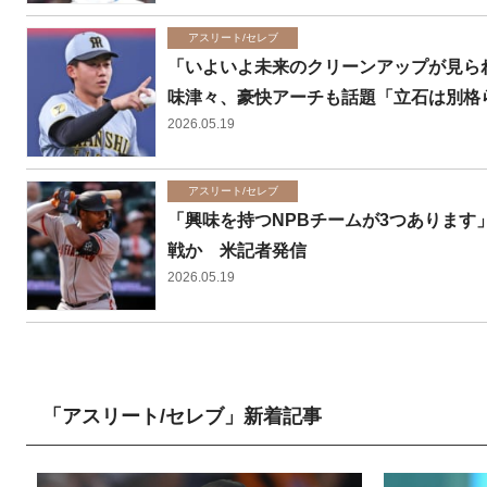
アスリート/セレブ
「いよいよ未来のクリーンアップが見ら
味津々、豪快アーチも話題「立石は別格
2026.05.19
アスリート/セレブ
「興味を持つNPBチームが3つあります
戦か 米記者発信
2026.05.19
「アスリート/セレブ」新着記事