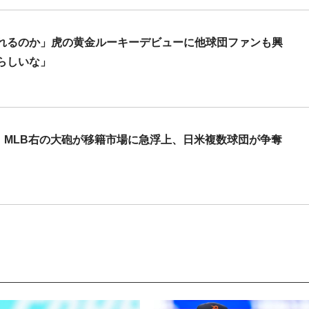
れるのか」虎の黄金ルーキーデビューに他球団ファンも興
らしいな」
」MLB右の大砲が移籍市場に急浮上、日米複数球団が争奪