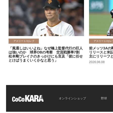
アスリート/セレブ
アスリート/セレ
「風通しはいいよね」なぜ橋上監督代行の巨人
前メッツ3Aの
は強いのか 球界OBの考察 交流戦勝率7割
リリースと米
松本剛ブレイクのきっかけにも言及「彼に任せ
主にリリーフ
とけばうまくいくかなと思う」
2026.06.08
2026.06.09
オンラインショップ
野球