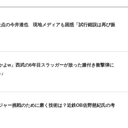
失点の今井達也 現地メディアも困惑「試行錯誤は再び振
かよw」西武の6年目スラッガーが放った膝付き衝撃弾に
ろ」
ジャー挑戦のために磨く技術は？近鉄OB佐野慈紀氏の考