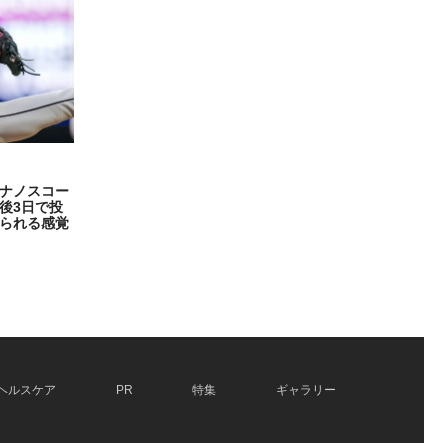
ナノスコー
後3日で投
られる感覚
ヘルスケア
PR
特集
ギャラリー