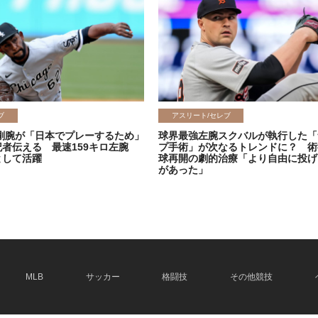
ブ
アスリート/セレブ
剛腕が「日本でプレーするため」
球界最強左腕スクバルが執行した「
記者伝える 最速159キロ左腕
プ手術」が次なるトレンドに？ 術
として活躍
球再開の劇的治療「より自由に投げ
があった」
2026.06.08
MLB
サッカー
格闘技
その他競技