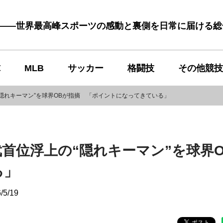
む――世界最高峰スポーツの感動と裏側を日常に届ける
球
MLB
サッカー
格闘技
その他競技
隠れキーマン”を球界OBが指摘 「ポイントになってきている」
首位浮上の“隠れキーマン”を球界O
る」
/5/19