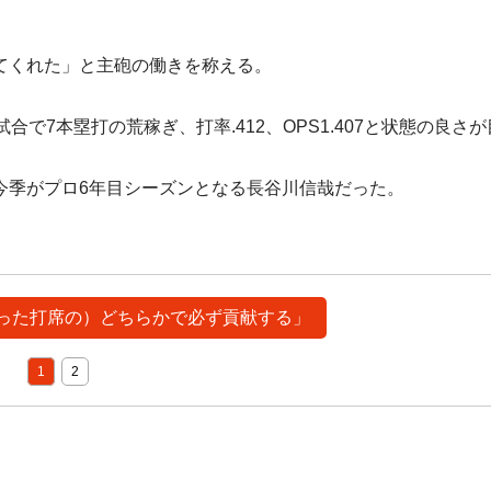
てくれた」と主砲の働きを称える。
7本塁打の荒稼ぎ、打率.412、OPS1.407と状態の良さ
今季がプロ6年目シーズンとなる長谷川信哉だった。
かわった打席の）どちらかで必ず貢献する」
1
2