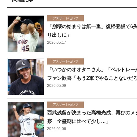
アスリート/セレブ
「崩壊の始まりは紙一重」復帰登板で6
り出しに」
2026.05.17
アスリート/セレブ
「いつかのオオタニさん」「ベルトレー
ファン歓喜「もう2軍でやることないだ
2026.05.09
アスリート/セレブ
西武残留が決まった高橋光成、再びのメ
察「全盛期に比べて少し…」
2026.01.06