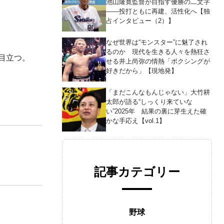
池山隆寛監督が目指す優勝の二文字
――投打ともに再建、活性化へ【独
占インタビュー（2）】
なぜ世界は“モンスター”に魅了され
るのか 現代を生きる人々を熱狂さ
が目立つ。
せる井上尚弥の情熱「ボクシングが
好きだから」【現地発】
「まだこんなもんじゃない」大竹耕
太郎が語る“しっくり来ていな
い”2025年 結果の裏に芽生えた確
かな手応え【vol.1】
記事カテゴリー
野球