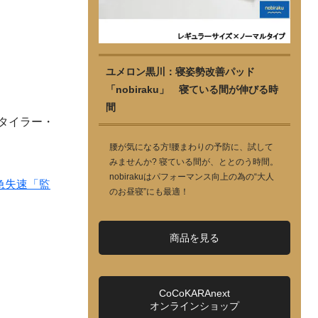
ユメロン黒川：寝姿勢改善パッド
「nobiraku」 寝ている間が伸びる時
間
タイラー・
腰が気になる方!腰まわりの予防に、試して
みませんか? 寝ている間が、ととのう時間。
nobirakuはパフォーマンス向上の為の“大人
急失速「監
のお昼寝”にも最適！
商品を見る
CoCoKARAnext
オンラインショップ