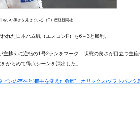
川もいい働きを見せている（C）産経新聞社
われた日本ハム戦（エスコンF）を6－3と勝利。
が左越えに逆転の1号2ランをマーク、状態の良さが目立つ主砲
技をからめて得点シーンを演出した。
ネビンの存在と”捕手を変えた勇気”」オリックス/ソフトバンク