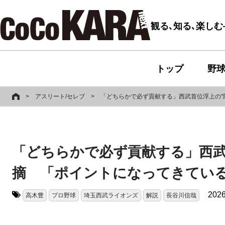
観る､知る､楽し
トップ
野
>
アスリート/セレブ
>
「どちらかで必ず貢献する」西武首位浮上の“
「どちらかで必ず貢献する」西武
摘 「ポイントになってきてい
2026
高木豊
プロ野球
埼玉西武ライオンズ
解説
長谷川信哉
タグ: