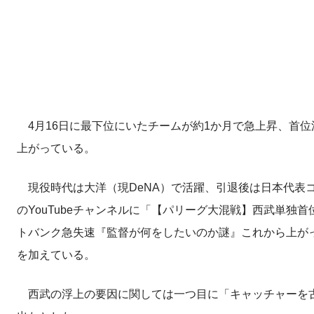
4月16日に最下位にいたチームが約1か月で急上昇、首
上がっている。
現役時代は大洋（現DeNA）で活躍、引退後は日本代表コ
のYouTubeチャンネルに「【パリーグ大混戦】西武単独首
トバンク急失速『監督が何をしたいのか謎』これから上が
を加えている。
西武の浮上の要因に関しては一つ目に「キャッチャーを古