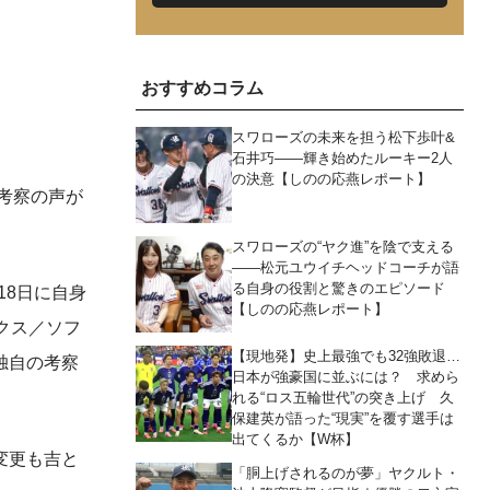
おすすめコラム
スワローズの未来を担う松下歩叶&
石井巧――輝き始めたルーキー2人
の決意【しのの応燕レポート】
考察の声が
スワローズの“ヤク進”を陰で支える
――松元ユウイチヘッドコーチが語
る自身の役割と驚きのエピソード
18日に自身
【しのの応燕レポート】
ックス／ソフ
【現地発】史上最強でも32強敗退…
独自の考察
日本が強豪国に並ぶには？ 求めら
れる“ロス五輪世代”の突き上げ 久
保建英が語った“現実”を覆す選手は
出てくるか【W杯】
変更も吉と
「胴上げされるのが夢」ヤクルト・