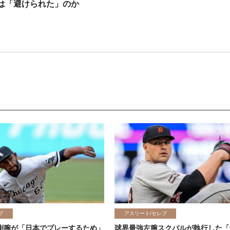
は「避けられた」のか
ブ
アスリート/セレブ
剛腕が「日本でプレーするため」
球界最強左腕スクバルが執行した「