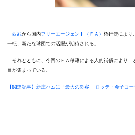
西武
から国内
フリーエージェント（ＦＡ）
権行使により
一転、新たな球団での活躍が期待される。
それとともに、今回のＦＡ移籍による人的補償により、ど
目が集まっている。
【関連記事】新庄ハムに「最大の刺客」 ロッテ・金子コー