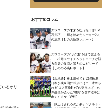
おすすめコラム
スワローズの未来を担う松下歩叶&
石井巧――輝き始めたルーキー2人
の決意【しのの応燕レポート】
スワローズの“ヤク進”を陰で支える
――松元ユウイチヘッドコーチが語
る自身の役割と驚きのエピソード
【しのの応燕レポート】
【現地発】史上最強でも32強敗退…
日本が強豪国に並ぶには？ 求めら
ているオリ
れる“ロス五輪世代”の突き上げ 久
保建英が語った“現実”を覆す選手は
出てくるか【W杯】
「胴上げされるのが夢」ヤクルト・