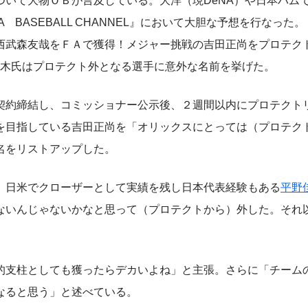
いて大物ＯＢが言及している。大洋（現DeNA）や日本ハム
AKA BASEBALL CHANNEL』において大胆な予想を行なった
西武森友哉をＦＡで獲得！メジャー挑戦の吉田正尚をプロテク
高木氏はプロテクト外となる選手に意外な名前を挙げた。
約締結し、コミッショナー公示後、２週間以内にプロテクト
を目指している吉田正尚を「オリックスにとっては（プロテク
名をリストアップした。
、日米でクローザーとして実績を残し日本代表経験もある
平野
ないんじゃないかなと思って（プロテクトから）外した。それ
支柱としても獲ったらデカいよね」と主張。さらに「チーム
なると思う」と述べている。