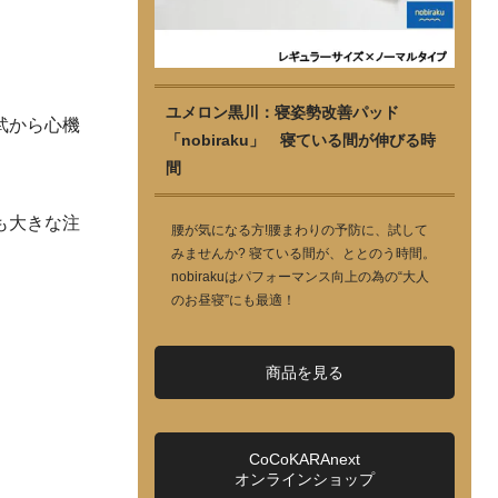
ユメロン黒川：寝姿勢改善パッド
武から心機
「nobiraku」 寝ている間が伸びる時
間
も大きな注
腰が気になる方!腰まわりの予防に、試して
みませんか? 寝ている間が、ととのう時間。
nobirakuはパフォーマンス向上の為の“大人
のお昼寝”にも最適！
商品を見る
CoCoKARAnext
オンラインショップ