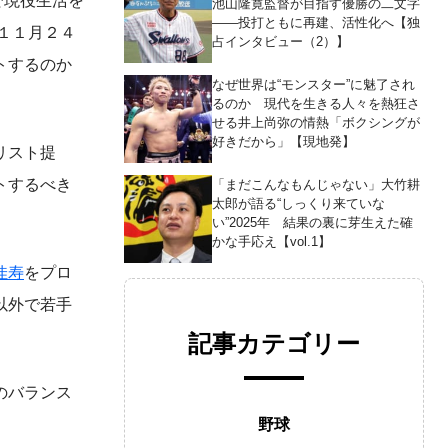
で現役生活を
池山隆寛監督が目指す優勝の二文字
――投打ともに再建、活性化へ【独
。１１月２４
占インタビュー（2）】
トするのか
なぜ世界は“モンスター”に魅了され
るのか 現代を生きる人々を熱狂さ
せる井上尚弥の情熱「ボクシングが
好きだから」【現地発】
リスト提
トするべき
「まだこんなもんじゃない」大竹耕
太郎が語る“しっくり来ていな
い”2025年 結果の裏に芽生えた確
かな手応え【vol.1】
佳寿
をプロ
以外で若手
記事カテゴリー
のバランス
野球