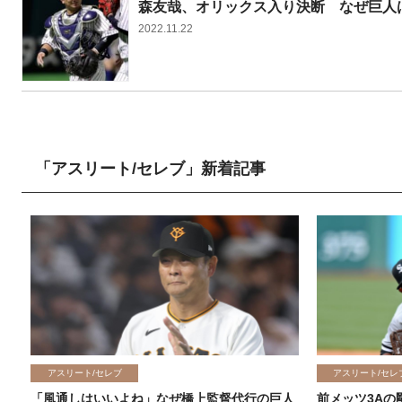
森友哉、オリックス入り決断 なぜ巨人
2022.11.22
「アスリート/セレブ」新着記事
アスリート/セレブ
アスリート/セレ
「風通しはいいよね」なぜ橋上監督代行の巨人
前メッツ3Aの