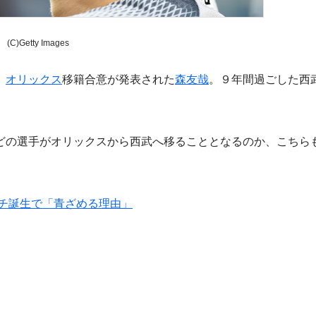
(C)Getty Images
、
オリックス
移籍合意が発表された
森友哉
。９年間過ごした西
の選手がオリックスから西武へ移ることとなるのか、こちら
チ誕生で「青ざめる理由」