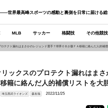
む――世界最高峰スポーツの感動と裏側を日常に届ける
球
MLB
サッカー
格闘技
その他競技
プロテクト漏れはまさかのレジェンド選手？球界ＯＢが森ＦＡ移籍に絡んだ人的補償
オリックスのプロテクト漏れはまさ
Ａ移籍に絡んだ人的補償リストを大
2022/11/25
埼玉西武ライオンズ
森友哉