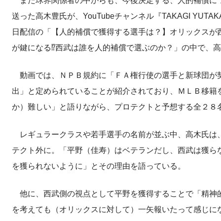
また球界関係者の中からも、今後決定する、人的補償につ
送った高木豊氏が、YouTubeチャンネル『TAKAGI YUT
日配信の「【人的補償で獲得する選手は？】オリックスが
が鍵になる⁉︎西武は誰を人的補償で選ぶのか？」の中で、
動画では、ＮＰＢ規約に「ＦＡ権行使の選手と新球団が契
出」と定められていることが紹介されており、ＭＬＢ移籍
か）難しい」と語りながら、プロテクトと予想する全２８
レギュラークラスや若手選手の名前が並ぶ中、高木氏は
テクト外に。「平野（佳寿）はベテランだし、西武は獲ら
を獲られないように」とその理由を語っている。
他に、西武側の視点として平野を獲得することで「精神的
を考えても（オリックスに対して）一矢報いたって感じに