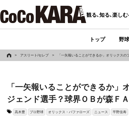
観る､知る､楽し
トップ
野
>
アスリート/セレブ
>
「一矢報いることができるか」オリックスの
「一矢報いることができるか」
ジェンド選手？球界ＯＢが森Ｆ
高木豊
プロ野球
オリックス・バファローズ
ニュース
平野佳寿
タグ: