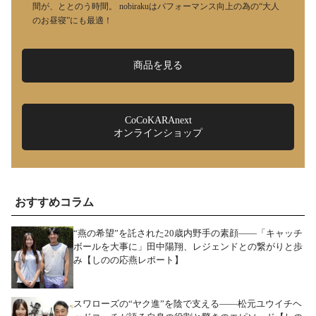
間が、ととのう時間。 nobirakuはパフォーマンス向上の為の“大人
のお昼寝”にも最適！
商品を見る
CoCoKARAnext
オンラインショップ
おすすめコラム
“燕の希望”を託された20歳内野手の素顔――「キャッチ
ボールを大事に」田中陽翔、レジェンドとの繋がりと歩
み【しのの応燕レポート】
スワローズの“ヤク進”を陰で支える――松元ユウイチヘ