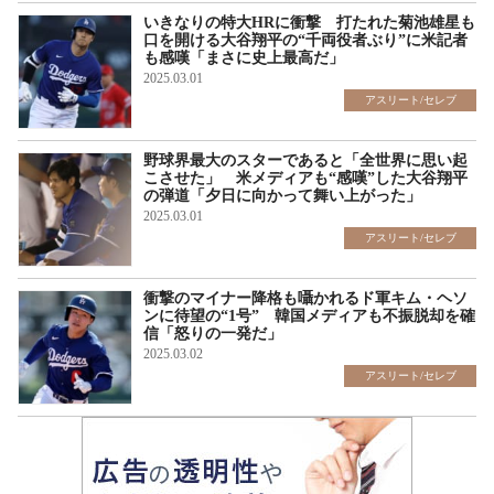
いきなりの特大HRに衝撃 打たれた菊池雄星も
口を開ける大谷翔平の“千両役者ぶり”に米記者
も感嘆「まさに史上最高だ」
2025.03.01
アスリート/セレブ
野球界最大のスターであると「全世界に思い起
こさせた」 米メディアも“感嘆”した大谷翔平
の弾道「夕日に向かって舞い上がった」
2025.03.01
アスリート/セレブ
衝撃のマイナー降格も囁かれるド軍キム・ヘソ
ンに待望の“1号” 韓国メディアも不振脱却を確
信「怒りの一発だ」
2025.03.02
アスリート/セレブ