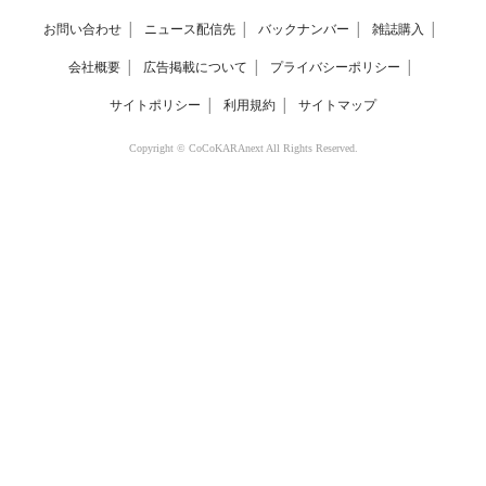
お問い合わせ
│
ニュース配信先
│
バックナンバー
│
雑誌購入
│
会社概要
│
広告掲載について
│
プライバシーポリシー
│
サイトポリシー
│
利用規約
│
サイトマップ
Copyright © CoCoKARAnext All Rights Reserved.