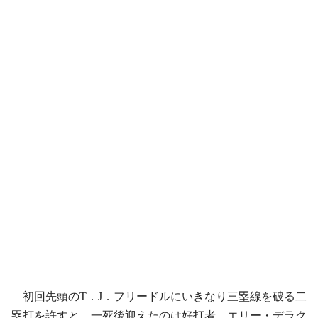
初回先頭のT．J．フリードルにいきなり三塁線を破る二
塁打を許すと、一死後迎えたのは好打者、エリー・デラク