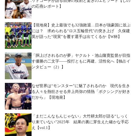
ッドコーチが語る自身の役割と驚きのエピソード【しの
の応燕レポート】
【現地発】史上最強でも32強敗退…日本が強豪国に並ぶ
には？ 求められる“ロス五輪世代”の突き上げ 久保建
英が語った“現実”を覆す選手は出てくるか【W杯】
「胴上げされるのが夢」ヤクルト・池山隆寛監督が目指
す優勝の二文字――投打ともに再建、活性化へ【独占イ
ンタビュー（2）】
なぜ世界は“モンスター”に魅了されるのか 現代を生き
る人々を熱狂させる井上尚弥の情熱「ボクシングが好き
だから」【現地発】
「まだこんなもんじゃない」大竹耕太郎が語る“しっく
り来ていない”2025年 結果の裏に芽生えた確かな手応
え【vol.1】