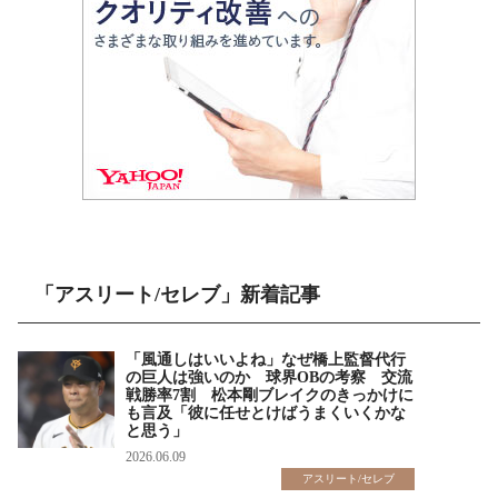
「アスリート/セレブ」新着記事
「風通しはいいよね」なぜ橋上監督代行
の巨人は強いのか 球界OBの考察 交流
戦勝率7割 松本剛ブレイクのきっかけに
も言及「彼に任せとけばうまくいくかな
と思う」
2026.06.09
アスリート/セレブ