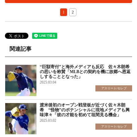
1
2
関連記事
“巨額寄付”と海外メディアも反応 佐々木朗希
の思いを称賛「MLBとの契約を機に故郷へ恩返
しすることとなった」
2025.03.04
アスリート/セレブ
渡米後初のオープン戦登板が近づく佐々木朗
希 “怪物”のポテンシャルに現地メディアも興
味津々「彼の才能を初めて垣間見る機会」
2025.03.02
アスリート/セレブ