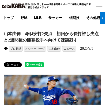
観る､知る､楽しむ――世界最高峰スポーツの感動と裏側を日常
に届ける総合メディア
トップ
野球
MLB
サッカー
格闘技
その他競技
山本由伸 4回4安打2失点 初回から長打許し失点
と2週間後の開幕投手へ向けて課題残す
2025/3/5
プロ野球
メジャーリーグ
山本由伸
ニュース
タグ: