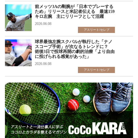
前メッツ3Aの剛腕が「日本でプレーする
ため」リリースと米記者伝える 最速159
キロ左腕 主にリリーフとして活躍
2026.06.08
アスリート/セレブ
球界最強左腕スクバルが執行した「ナノ
スコープ手術」が次なるトレンドに？
術後3日で投球再開の劇的治療「より自由
に投げられる感覚があった」
2026.06.08
アスリート/セレブ