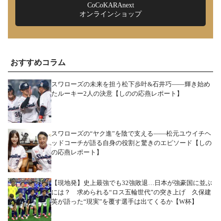
CoCoKARAnext
オンラインショップ
おすすめコラム
スワローズの未来を担う松下歩叶&石井巧――輝き始め
たルーキー2人の決意【しのの応燕レポート】
スワローズの“ヤク進”を陰で支える――松元ユウイチヘ
ッドコーチが語る自身の役割と驚きのエピソード【しの
の応燕レポート】
【現地発】史上最強でも32強敗退…日本が強豪国に並ぶ
には？ 求められる“ロス五輪世代”の突き上げ 久保建
英が語った“現実”を覆す選手は出てくるか【W杯】