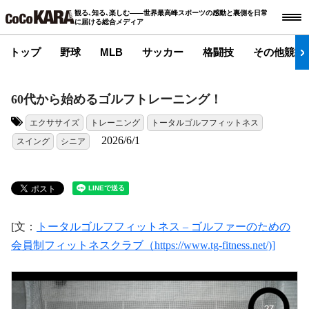
観る､知る､楽しむ――世界最高峰スポーツの感動と裏側を日常
に届ける総合メディア
トップ
野球
MLB
サッカー
格闘技
その他競技
60代から始めるゴルフトレーニング！
エクササイズ
トレーニング
トータルゴルフフィットネス
タグ:
2026/6/1
スイング
シニア
[文：
トータルゴルフフィットネス – ゴルファーのための
会員制フィットネスクラブ（https://www.tg-fitness.net/)]