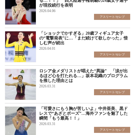
る…！！」 四大陸選手権制覇の24歳女子選手
が現役続行を表明
2026.04.06
アスリート/セレブ
「ショックでかすぎる」20歳フィギュア女子
の“電撃発表”に…「まだ続けて欲しかった」惜
しむ声が続出
2026.04.01
アスリート/セレブ
ロシア金メダリストが唱えた“異論” 「涙が出
るほど心を打たれる…」坂本花織のプログラム
を推した理由とは
2026.03.31
アスリート/セレブ
「可愛さにもう胸が苦しいよ」中井亜美、黒ド
レスで“あざとポーズ”…海外ファンを魅了した
瞬間「もう最高！！」
2026.03.31
アスリート/セレブ