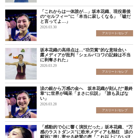
「これからは一体誰が…」坂本花織、現役最後
の“セルフィー”に「本当に寂しくなる」「嘘だ
と言ってよ…」
2026.03.30
アスリート/セレブ
坂本花織の高得点は…“功労賞”的な意味合い
露メディアが批判「シェルバコワの記録は不当
に剥奪された」
2026.03.29
アスリート/セレブ
涙の銀から万感の金へ 坂本花織が刻んだ“最終
章”に世界が喝采「まさに伝説」「誰も及ばな
い」
2026.03.28
アスリート/セレブ
「感動的で心に響く演技だった」坂本花織、“万
感のラストダンス”に欧米メディアも熱狂 涙の
戴冠に押し寄せる絶賛の声「これ以上にないほ