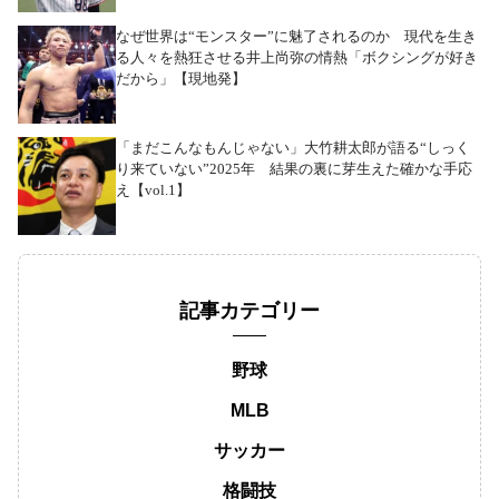
なぜ世界は“モンスター”に魅了されるのか 現代を生き
る人々を熱狂させる井上尚弥の情熱「ボクシングが好き
だから」【現地発】
「まだこんなもんじゃない」大竹耕太郎が語る“しっく
り来ていない”2025年 結果の裏に芽生えた確かな手応
え【vol.1】
記事カテゴリー
野球
MLB
サッカー
格闘技