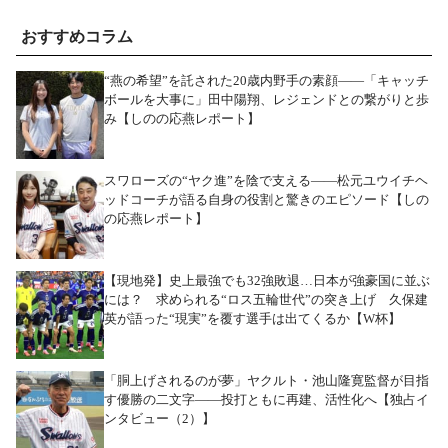
おすすめコラム
“燕の希望”を託された20歳内野手の素顔――「キャッチ
ボールを大事に」田中陽翔、レジェンドとの繋がりと歩
み【しのの応燕レポート】
スワローズの“ヤク進”を陰で支える――松元ユウイチヘ
ッドコーチが語る自身の役割と驚きのエピソード【しの
の応燕レポート】
【現地発】史上最強でも32強敗退…日本が強豪国に並ぶ
には？ 求められる“ロス五輪世代”の突き上げ 久保建
英が語った“現実”を覆す選手は出てくるか【W杯】
「胴上げされるのが夢」ヤクルト・池山隆寛監督が目指
す優勝の二文字――投打ともに再建、活性化へ【独占イ
ンタビュー（2）】