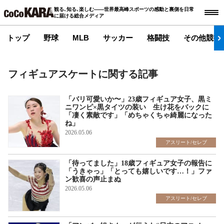
観る､知る､楽しむ――世界最高峰スポーツの感動と裏側を日常
に届ける総合メディア
トップ
野球
MLB
サッカー
格闘技
その他競技
フィギュアスケートに関する記事
「バリ可愛いか〜」23歳フィギュア女子、黒ミ
ニワンピ×黒タイツの装い 生け花をバックに
「凄く素敵です」「めちゃくちゃ綺麗になった
ね」
2026.05.06
アスリート/セレブ
「待ってました」18歳フィギュア女子の報告に
「うきゃっ」「とっても嬉しいです…！」ファ
ン歓喜の声止まぬ
2026.05.06
アスリート/セレブ