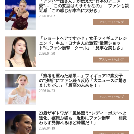
「アンバー姐さん」が伝えた“日本のアニメ
愛”…「この髪型はミサミサなの」 ファンも親
近感「この感じが本当に大好き」
2026.05.02
アスリート/セレブ
「ショートヘアですか？」女子フィギュアレジ
ェンド、キム・ヨナさんの激変“最新ショッ
ト”にファン衝撃「クール」「見事な美しさ」
2026.04.30
アスリート/セレブ
「熟考を重ねた結果…」フィギュア17歳女子
の“決断”にファン続々反応「大ニュースに驚き
ましたが…」「最高の未来を！」
2026.04.23
アスリート/セレブ
23歳ザギトワが「風格漂う“レディ・ボス”へと
進化」寝転ぶ姿も 近影にファン衝撃…「相変
わらず見惚れるほど綺麗だ！」
2026.04.19