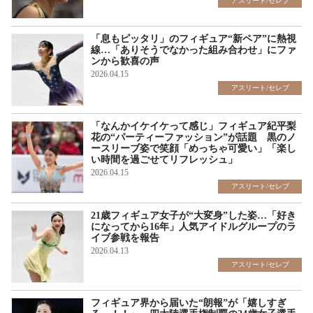
アスリート/セレブ
「息もピッタリ」のフィギュア“新ペア”に熱視
線…「ありそうでなかった組み合わせ」にファ
ンから歓喜の声
2026.04.15
アスリート/セレブ
「なんかイケイケって感じ」フィギュア紀平梨
花の“パーティーファッション”が話題 黒のノ
ースリーブ姿で笑顔「めっちゃ可愛い」「楽し
い時間を過ごせてリフレッシュ」
2026.04.15
アスリート/セレブ
21歳フィギュア女子が“大変身”した姿…「好き
になってから16年」人気アイドルグループのラ
イブ参戦を報告
2026.04.13
アスリート/セレブ
フィギュア界から届いた“朗報”が「嬉しすぎ