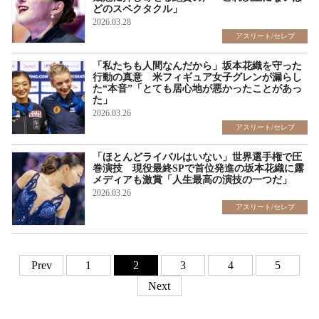
どのスペクタクル」
2026.03.28
アスリート/セレブ
「私たちも人間なんだから」坂本花織を守った
行動の真意 米フィギュア女子グレンが漏らし
た“本音”「とても居心地が悪かったことがあっ
た」
2026.03.26
アスリート/セレブ
「ほとんどライバルはいない」世界選手権で圧
巻演技 現役最終SPで首位発進の坂本花織に露
メディアも激賞「人生最高の演技の一つだ」
2026.03.26
アスリート/セレブ
Prev
1
2
3
4
5
Next