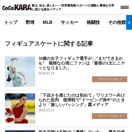
観る､知る､楽しむ――世界最高峰スポーツの感動と裏側を日常
に届ける総合メディア
トップ
野球
MLB
サッカー
格闘技
その他競技
フィギュアスケートに関する記事
30歳の女子フィギュア選手が…“まだできるか
も” 複雑な心境にファンは「最後の1文にニヤ
ッとなりました」
2026.03.24
アスリート/セレブ
「下品さを感じたのは初めて」ワリエワへ向け
られた批判 復帰戦で“ドーピング渦中”のとき
より「激しいバッシング」露メディア
2026.03.23
アスリート/セレブ