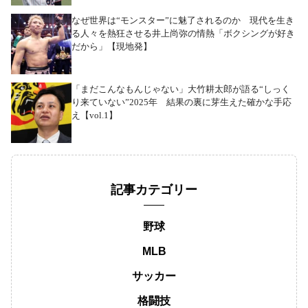
なぜ世界は“モンスター”に魅了されるのか 現代を生き
る人々を熱狂させる井上尚弥の情熱「ボクシングが好き
だから」【現地発】
「まだこんなもんじゃない」大竹耕太郎が語る“しっく
り来ていない”2025年 結果の裏に芽生えた確かな手応
え【vol.1】
記事カテゴリー
野球
MLB
サッカー
格闘技