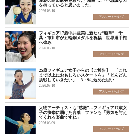
連覇の島田麻央を救った“魔曲”…「不思議な力
を持っていると思いました」
2026.03.10
アスリート/セレブ
フィギュア17歳中井亜美に新たな“勲章” 千
葉・市川市が五輪銅メダルを祝福 世界選手権
へ弾み
2026.03.10
アスリート/セレブ
25歳フィギュア女子からの【ご報告】 「これ
まで以上におもしろいスケートを」「どんどん
挑戦していきたい」 3・9に込めた思い
2026.03.10
アスリート/セレブ
大物アーティストも“感激”…フィギュア17歳女
子の快挙に届けた言葉 ファンも「勇気を与え
てくれる楽曲ですね」
2026.03.09
アスリート/セレブ