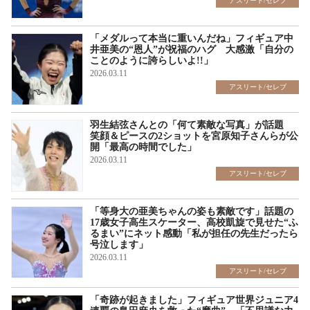
アスリート/セレブ
「メダルって本当に重いんだね」フィギュア中
井亜美の“恩人”が祝福のハグ 大感激「自分の
ことのように誇らしいよ!!」
2026.03.11
アスリート/セレブ
羽生結弦さんとの「何て素敵な写真」が話題
笑顔＆ピースの2ショットを宮原知子さんらが公
開「最高の時間でした」
2026.03.11
アスリート/セレブ
「等身大の亜美ちゃんの姿も素敵です」話題の
17歳女子高生スケーター、高校凱旋で見せた“ふ
るまい”にネット感動「私が担任の先生だったら
号泣します」
2026.03.11
アスリート/セレブ
「奇跡が起きました」フィギュア世界ジュニア4