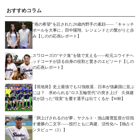
おすすめコラム
“燕の希望”を託された20歳内野手の素顔――「キャッチ
ボールを大事に」田中陽翔、レジェンドとの繋がりと歩
み【しのの応燕レポート】
スワローズの“ヤク進”を陰で支える――松元ユウイチヘ
ッドコーチが語る自身の役割と驚きのエピソード【しの
の応燕レポート】
【現地発】史上最強でも32強敗退…日本が強豪国に並ぶ
には？ 求められる“ロス五輪世代”の突き上げ 久保建
英が語った“現実”を覆す選手は出てくるか【W杯】
「胴上げされるのが夢」ヤクルト・池山隆寛監督が目指
す優勝の二文字――投打ともに再建、活性化へ【独占イ
ンタビュー（2）】