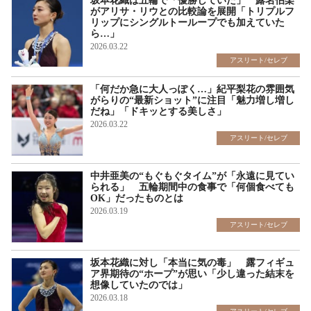
坂本花織は五輪で「優勝していた」 露名伯楽
がアリサ・リウとの比較論を展開「トリプルフ
リップにシングルトーループでも加えていた
ら…」
2026.03.22
アスリート/セレブ
「何だか急に大人っぽく…」紀平梨花の雰囲気
がらりの“最新ショット”に注目「魅力増し増し
だね」「ドキッとする美しさ」
2026.03.22
アスリート/セレブ
中井亜美の“もぐもぐタイム”が「永遠に見てい
られる」 五輪期間中の食事で「何個食べても
OK」だったものとは
2026.03.19
アスリート/セレブ
坂本花織に対し「本当に気の毒」 露フィギュ
ア界期待の“ホープ”が思い「少し違った結末を
想像していたのでは」
2026.03.18