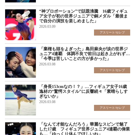
“神プロポーション”で話題沸騰 16歳フィギュ
ア女子が初の世界ジュニアで銅メダル「最後ま
で自分の演技を楽しめました」
2026.03.09
アスリート/セレブ
「棄権も頭をよぎった」島田麻央が涙の世界ジ
ュニア4連覇 体調不良で前日は起き上がれず…
「今季は苦しいことの方が多かった」
2026.03.08
アスリート/セレブ
「身長153cmなの！？」…フィギュア女子16歳
逸材の“驚愕スタイル”に反響続々「素晴らしす
ぎないか」
2026.03.08
アスリート/セレブ
「なんて才能なんだろう」華麗なスピンで魅了
した17歳 フィギュア世界ジュニア4連覇の偉業
も…「ゆっくり休んでほしいね」