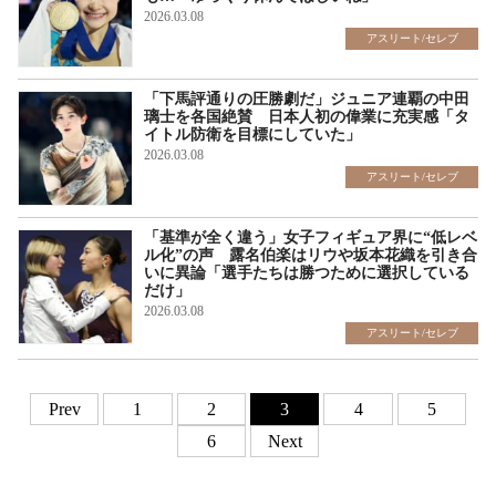
2026.03.08
アスリート/セレブ
「下馬評通りの圧勝劇だ」ジュニア連覇の中田
璃士を各国絶賛 日本人初の偉業に充実感「タ
イトル防衛を目標にしていた」
2026.03.08
アスリート/セレブ
「基準が全く違う」女子フィギュア界に“低レベ
ル化”の声 露名伯楽はリウや坂本花織を引き合
いに異論「選手たちは勝つために選択している
だけ」
2026.03.08
アスリート/セレブ
Prev
1
2
3
4
5
6
Next