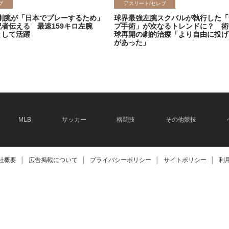
ブ
アスリート/セレブ
剛腕が「日本でプレーするため」
球界最強左腕スクバルが執行した「
記者伝える 最速159キロ左腕
プ手術」が次なるトレンドに？ 術
として活躍
球再開の劇的治療「より自由に投げ
があった」
2026.06.08
MLB
サッカー
格闘技
その他競技
社概要
│
広告掲載について
│
プライバシーポリシー
│
サイトポリシー
│
利