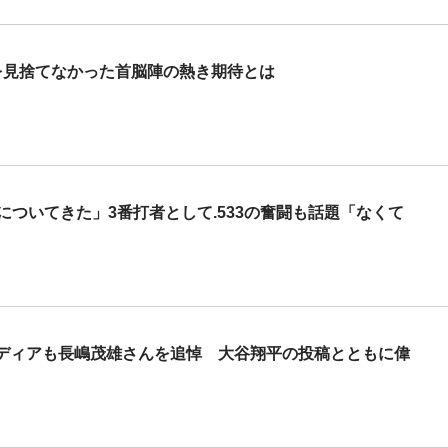
を見捨てなかった首脳陣の熱き期待とは
についてきた」3番打者として.533の奮闘も話題「なくて
ディアも長嶋茂雄さんを追悼 大谷翔平の投稿とともに偉