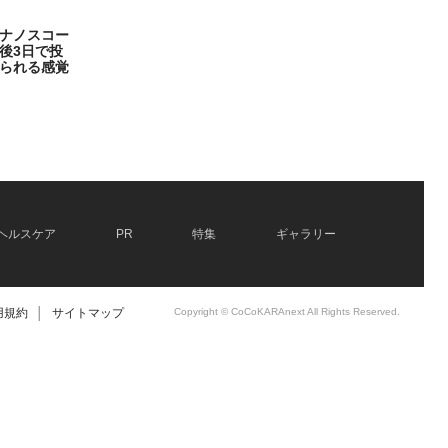
ナノスコー
後3日で投
られる感覚
ヘルスケア
PR
特集
ギャラリー
用規約
│
サイトマップ
Copyright © CoCoKARAnext All Rights Reserved.