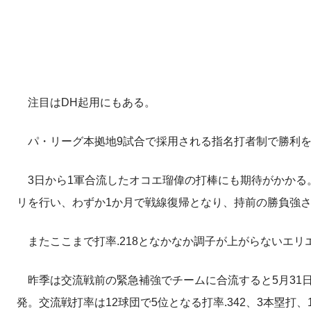
注目はDH起用にもある。
パ・リーグ本拠地9試合で採用される指名打者制で勝利を
3日から1軍合流したオコエ瑠偉の打棒にも期待がかかる
リを行い、わずか1か月で戦線復帰となり、持前の勝負強
またここまで打率.218となかなか調子が上がらないエリ
昨季は交流戦前の緊急補強でチームに合流すると5月31日
発。交流戦打率は12球団で5位となる打率.342、3本塁打