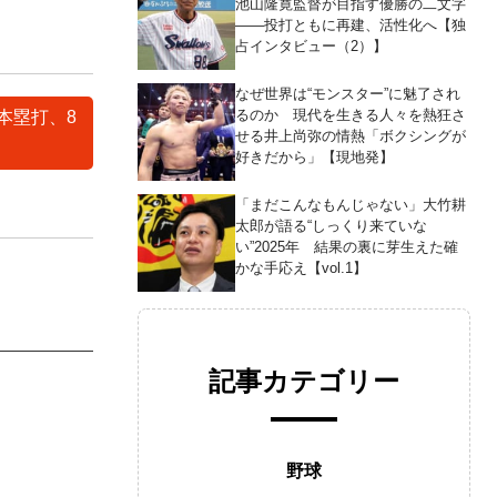
池山隆寛監督が目指す優勝の二文字
――投打ともに再建、活性化へ【独
占インタビュー（2）】
なぜ世界は“モンスター”に魅了され
るのか 現代を生きる人々を熱狂さ
本塁打、8
せる井上尚弥の情熱「ボクシングが
好きだから」【現地発】
「まだこんなもんじゃない」大竹耕
太郎が語る“しっくり来ていな
い”2025年 結果の裏に芽生えた確
かな手応え【vol.1】
記事カテゴリー
野球