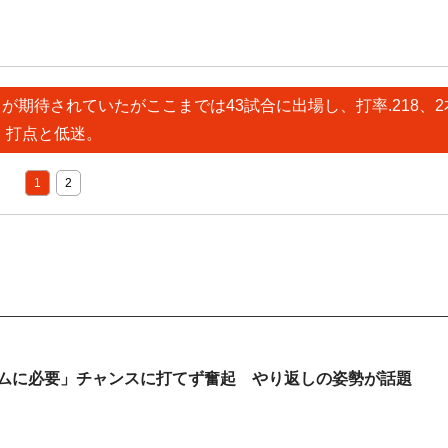
が期待されていたがここまでは43試合に出場し、打率.218、2
打点と低迷。
1
2
ームに必要」チャンスに打てず奮起 やり返しの姿勢が話題