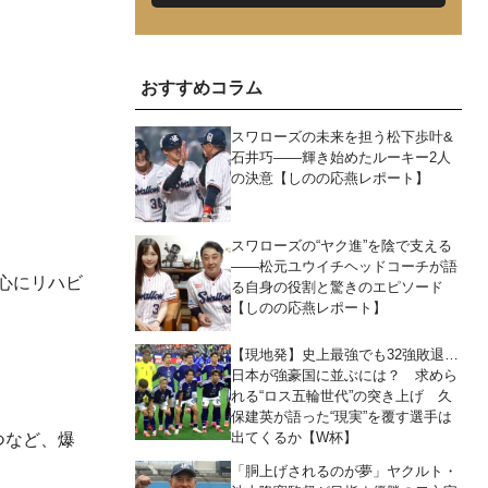
おすすめコラム
スワローズの未来を担う松下歩叶&
石井巧――輝き始めたルーキー2人
の決意【しのの応燕レポート】
スワローズの“ヤク進”を陰で支える
――松元ユウイチヘッドコーチが語
心にリハビ
る自身の役割と驚きのエピソード
【しのの応燕レポート】
【現地発】史上最強でも32強敗退…
日本が強豪国に並ぶには？ 求めら
れる“ロス五輪世代”の突き上げ 久
保建英が語った“現実”を覆す選手は
出てくるか【W杯】
つなど、爆
「胴上げされるのが夢」ヤクルト・