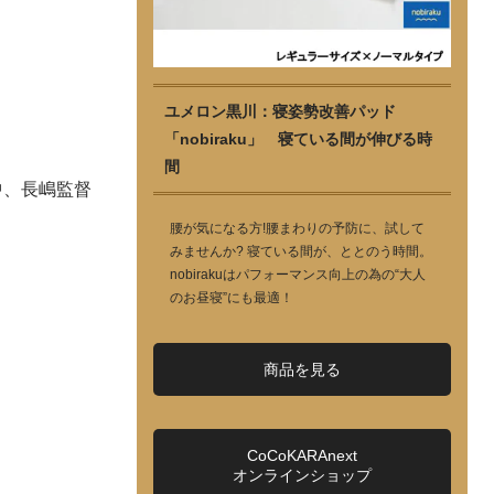
ユメロン黒川：寝姿勢改善パッド
「nobiraku」 寝ている間が伸びる時
間
中、長嶋監督
腰が気になる方!腰まわりの予防に、試して
みませんか? 寝ている間が、ととのう時間。
nobirakuはパフォーマンス向上の為の“大人
のお昼寝”にも最適！
商品を見る
CoCoKARAnext
オンラインショップ