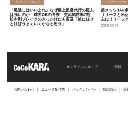
アスリート/セレブ
アスリート/セレ
「風通しはいいよね」なぜ橋上監督代行の巨人
前メッツ3Aの
は強いのか 球界OBの考察 交流戦勝率7割
リリースと米
松本剛ブレイクのきっかけにも言及「彼に任せ
主にリリーフ
とけばうまくいくかなと思う」
2026.06.08
2026.06.09
オンラインショップ
野球
お問い合わせ
│
ニュース配信先
│
バックナンバー
│
雑誌購入
│
会