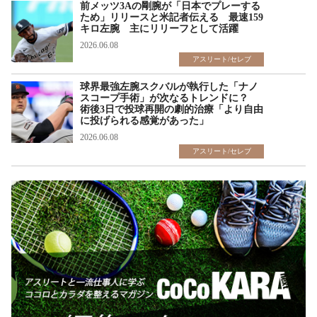
前メッツ3Aの剛腕が「日本でプレーする
ため」リリースと米記者伝える 最速159
キロ左腕 主にリリーフとして活躍
2026.06.08
アスリート/セレブ
球界最強左腕スクバルが執行した「ナノ
スコープ手術」が次なるトレンドに？
術後3日で投球再開の劇的治療「より自由
に投げられる感覚があった」
2026.06.08
アスリート/セレブ