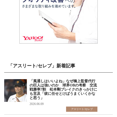
「アスリート/セレブ」新着記事
「風通しはいいよね」なぜ橋上監督代行
の巨人は強いのか 球界OBの考察 交流
戦勝率7割 松本剛ブレイクのきっかけに
も言及「彼に任せとけばうまくいくかな
と思う」
2026.06.09
アスリート/セレブ