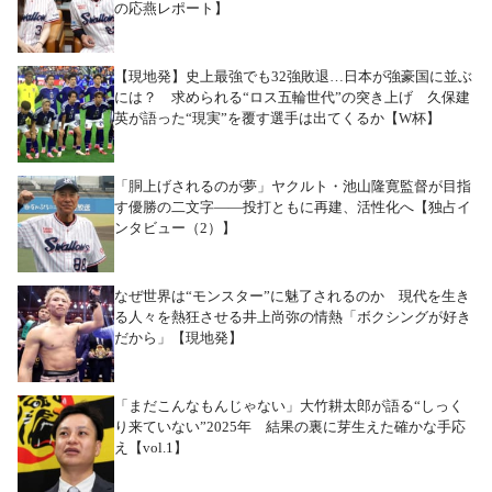
の応燕レポート】
【現地発】史上最強でも32強敗退…日本が強豪国に並ぶ
には？ 求められる“ロス五輪世代”の突き上げ 久保建
英が語った“現実”を覆す選手は出てくるか【W杯】
「胴上げされるのが夢」ヤクルト・池山隆寛監督が目指
す優勝の二文字――投打ともに再建、活性化へ【独占イ
ンタビュー（2）】
なぜ世界は“モンスター”に魅了されるのか 現代を生き
る人々を熱狂させる井上尚弥の情熱「ボクシングが好き
だから」【現地発】
「まだこんなもんじゃない」大竹耕太郎が語る“しっく
り来ていない”2025年 結果の裏に芽生えた確かな手応
え【vol.1】