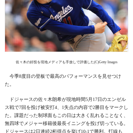
佐々木の好投を現地メディアも手放しで評価した(C)Getty Images
今季8度目の登板で最高のパフォーマンスを見せつけ
た。
ドジャースの佐々木朗希が現地時間5月17日のエンゼル
ス戦で7回を投げ被安打4、1失点の内容で2勝目をマークし
た。課題だった制球面もこの日は大きく乱れることなく、
無四球でメジャー移籍後最長イニングを投げ切っている。
ドジャースは2日連続2桁得点を挙げ10-1で勝利。打線も