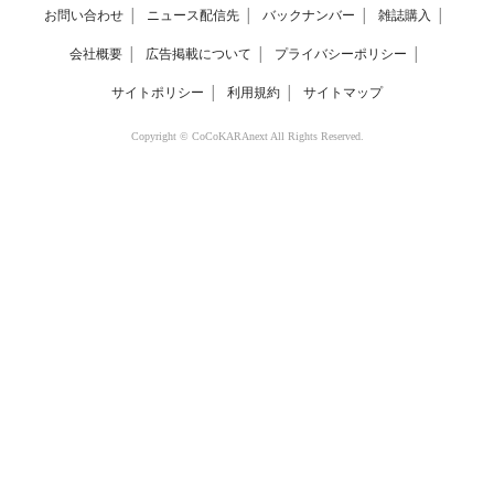
お問い合わせ
│
ニュース配信先
│
バックナンバー
│
雑誌購入
│
会社概要
│
広告掲載について
│
プライバシーポリシー
│
サイトポリシー
│
利用規約
│
サイトマップ
Copyright © CoCoKARAnext All Rights Reserved.