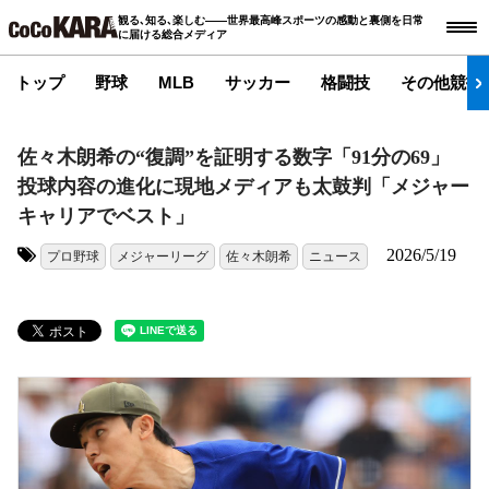
観る､知る､楽しむ――世界最高峰スポーツの感動と裏側を日常
に届ける総合メディア
トップ
野球
MLB
サッカー
格闘技
その他競技
佐々木朗希の“復調”を証明する数字「91分の69」
投球内容の進化に現地メディアも太鼓判「メジャー
キャリアでベスト」
2026/5/19
プロ野球
メジャーリーグ
佐々木朗希
ニュース
タグ: