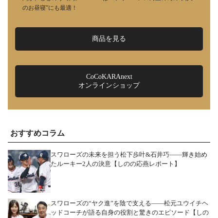
のお昼寝”にも最適！
商品を見る
CoCoKARAnext
オンラインショップ
おすすめコラム
スワローズの未来を担う松下歩叶&石井巧――輝き始め
たルーキー2人の決意【しのの応燕レポート】
スワローズの“ヤク進”を陰で支える――松元ユウイチヘ
ッドコーチが語る自身の役割と驚きのエピソード【しの