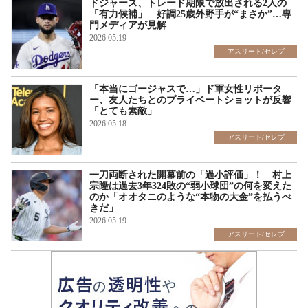
ドジャース、トレード期限で放出される2人の
「有力候補」 好調25歳外野手が“まさか”…専
門メディアが見解
2026.05.19
アスリート/セレブ
「本当にゴージャスで…」ド軍女性リポータ
ー、友人たちとのプライベートショットが反響
「とても素敵」
2026.05.18
アスリート/セレブ
一刀両断された開幕前の「過小評価」！ 村上
宗隆は過去3年324敗の“弱小球団”の何を変えた
のか「オオタニのような“本物の大金”を払うべ
きだ」
2026.05.19
アスリート/セレブ