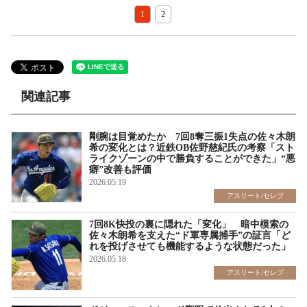
1
2
関連記事
剛腕は目覚めたか 7回8奪三振1失点の佐々木朗
希の変化とは？近鉄OB佐野慈紀氏の考察「スト
ライクゾーンの中で勝負することができた」“悪
癖”改善も評価
2026.05.19
アスリート/セレブ
7回8K快投の裏に隠れた「変化」 暗中模索の
佐々木朗希を支えた“ド軍専属捕手”の証言「ど
れを投げさせても機能するような状態だった」
2026.05.18
アスリート/セレブ