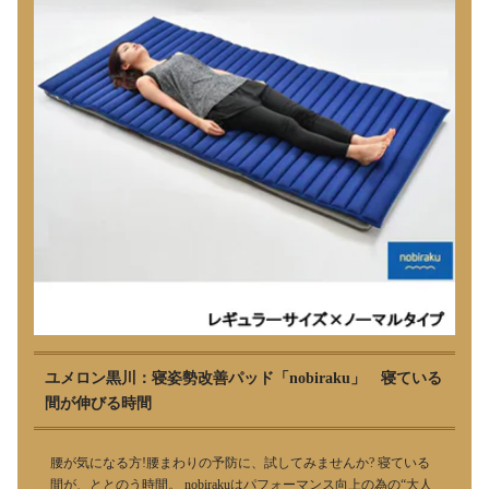
ユメロン黒川：寝姿勢改善パッド「nobiraku」 寝ている
間が伸びる時間
腰が気になる方!腰まわりの予防に、試してみませんか? 寝ている
間が、ととのう時間。 nobirakuはパフォーマンス向上の為の“大人