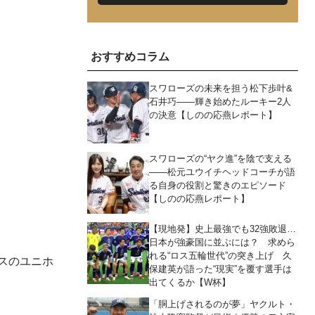
おすすめコラム
スワローズの未来を担う松下歩叶&
石井巧――輝き始めたルーキー2人
の決意【しのの応燕レポート】
スワローズの“ヤク進”を陰で支える
――松元ユウイチヘッドコーチが語
る自身の役割と驚きのエピソード
【しのの応燕レポート】
【現地発】史上最強でも32強敗退…
日本が強豪国に並ぶには？ 求めら
れる“ロス五輪世代”の突き上げ 久
スのユニホ
保建英が語った“現実”を覆す選手は
出てくるか【W杯】
「胴上げされるのが夢」ヤクルト・