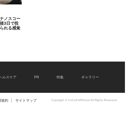
ナノスコー
後3日で投
られる感覚
ヘルスケア
PR
特集
ギャラリー
用規約
│
サイトマップ
Copyright © CoCoKARAnext All Rights Reserved.