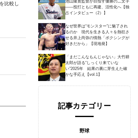
池山隆寛監督が目指す優勝の二文字
を比較し
――投打ともに再建、活性化へ【独
占インタビュー（2）】
なぜ世界は“モンスター”に魅了され
るのか 現代を生きる人々を熱狂さ
せる井上尚弥の情熱「ボクシングが
好きだから」【現地発】
「まだこんなもんじゃない」大竹耕
太郎が語る“しっくり来ていな
い”2025年 結果の裏に芽生えた確
かな手応え【vol.1】
記事カテゴリー
野球