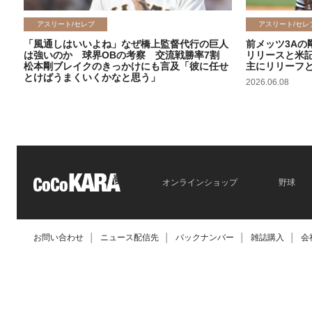
アスリート/セレブ
アスリート/セレ
「風通しはいいよね」なぜ橋上監督代行の巨人
前メッツ3Aの
は強いのか 球界OBの考察 交流戦勝率7割
リリースと米
松本剛ブレイクのきっかけにも言及「彼に任せ
主にリリーフ
とけばうまくいくかなと思う」
2026.06.08
2026.06.09
オンラインショップ
野球
お問い合わせ
│
ニュース配信先
│
バックナンバー
│
雑誌購入
│
会