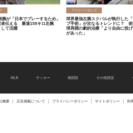
ブ
アスリート/セレブ
剛腕が「日本でプレーするため」
球界最強左腕スクバルが執行した「
記者伝える 最速159キロ左腕
プ手術」が次なるトレンドに？ 術
として活躍
球再開の劇的治療「より自由に投げ
があった」
2026.06.08
MLB
サッカー
格闘技
その他競技
社概要
│
広告掲載について
│
プライバシーポリシー
│
サイトポリシー
│
利