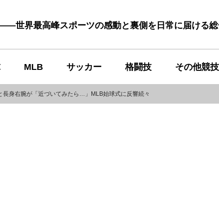
む――世界最高峰スポーツの感動と裏側を日常に届ける
球
MLB
サッカー
格闘技
その他競技
と長身右腕が「近づいてみたら…」MLB始球式に反響続々