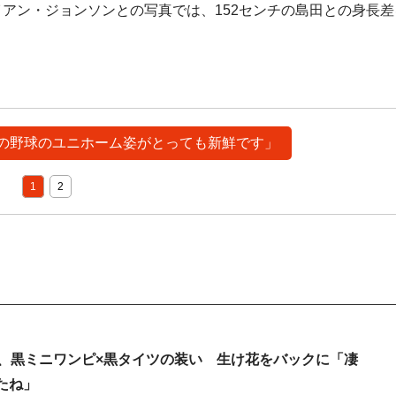
アン・ジョンソンとの写真では、152センチの島田との身長差
ゃんの野球のユニホーム姿がとっても新鮮です」
1
2
子、黒ミニワンピ×黒タイツの装い 生け花をバックに「凄
たね」