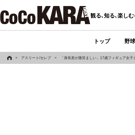
観る､知る､楽し
トップ
野
>
アスリート/セレブ
>
「身長差が微笑ましい」17歳フィギュア女子