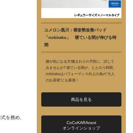
ユメロン黒川：寝姿勢改善パッド
「nobiraku」 寝ている間が伸びる時
間
腰が気になる方!腰まわりの予防に、試して
みませんか? 寝ている間が、ととのう時間。
nobirakuはパフォーマンス向上の為の“大人
のお昼寝”にも最適！
商品を見る
球式を務め、
CoCoKARAnext
オンラインショップ