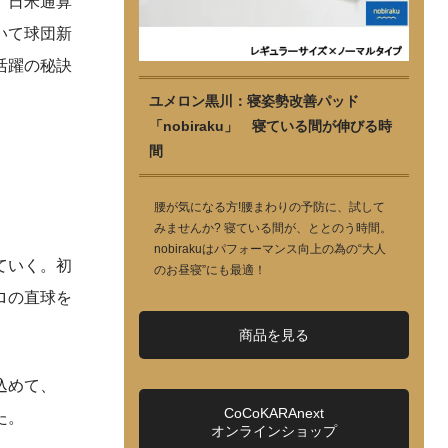
、日米通算
いて球団新
活躍の秘訣
ユメロン黒川：寝姿勢改善パッド
「nobiraku」 寝ている間が伸びる時
間
腰が気になる方!腰まわりの予防に、試して
みませんか? 寝ている間が、ととのう時間。
nobirakuはパフォーマンス向上の為の“大人
ていく。初
のお昼寝”にも最適！
ロの直球を
商品を見る
込めて、
CoCoKARAnext
た。
オンラインショップ