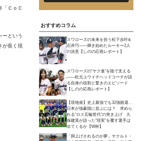
年「ＣｏＣ
おすすめコラム
ャーという
スワローズの未来を担う松下歩叶&
さが長く現
石井巧――輝き始めたルーキー2人
の決意【しのの応燕レポート】
スワローズの“ヤク進”を陰で支える
――松元ユウイチヘッドコーチが語
る自身の役割と驚きのエピソード
【しのの応燕レポート】
【現地発】史上最強でも32強敗退…
日本が強豪国に並ぶには？ 求めら
れる“ロス五輪世代”の突き上げ 久
保建英が語った“現実”を覆す選手は
出てくるか【W杯】
「胴上げされるのが夢」ヤクルト・