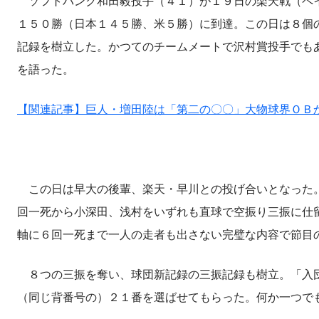
ソフトバンク和田毅投手（４１）が１９日の楽天戦（ペイ
１５０勝（日本１４５勝、米５勝）に到達。この日は８個
記録を樹立した。かつてのチームメートで沢村賞投手でも
を語った。
【関連記事】巨人・増田陸は「第二の〇〇」大物球界ＯＢ
この日は早大の後輩、楽天・早川との投げ合いとなった。
回一死から小深田、浅村をいずれも直球で空振り三振に仕
軸に６回一死まで一人の走者も出さない完璧な内容で節目
８つの三振を奪い、球団新記録の三振記録も樹立。「入団
（同じ背番号の）２１番を選ばせてもらった。何か一つで