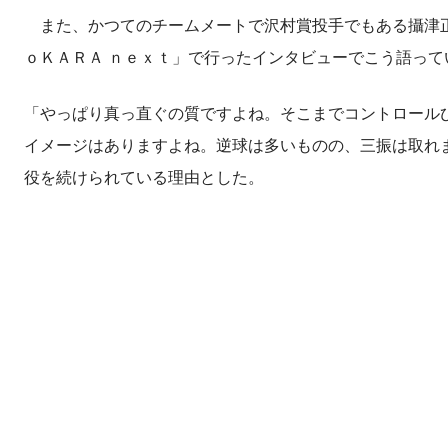
また、かつてのチームメートで沢村賞投手でもある攝津正
ｏＫＡＲＡ ｎｅｘｔ」で行ったインタビューでこう語って
「やっぱり真っ直ぐの質ですよね。そこまでコントロール
イメージはありますよね。逆球は多いものの、三振は取れ
役を続けられている理由とした。