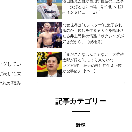
池山隆寛監督が目指す優勝の二文字
――投打ともに再建、活性化へ【独
占インタビュー（2）】
なぜ世界は“モンスター”に魅了され
るのか 現代を生きる人々を熱狂さ
せる井上尚弥の情熱「ボクシングが
好きだから」【現地発】
「まだこんなもんじゃない」大竹耕
太郎が語る“しっくり来ていな
ングしてい
い”2025年 結果の裏に芽生えた確
かな手応え【vol.1】
は決して大
それが積み
記事カテゴリー
野球