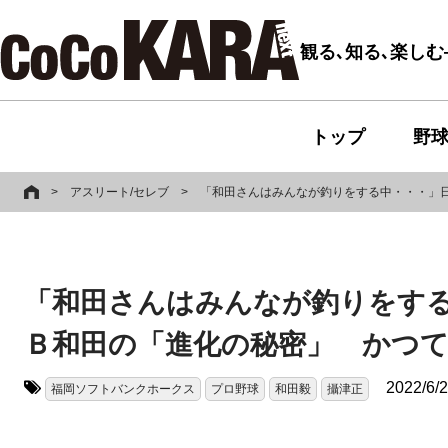
観る､知る､楽し
トップ
野
>
アスリート/セレブ
>
「和田さんはみんなが釣りをする中・・・」
「和田さんはみんなが釣りをす
Ｂ和田の「進化の秘密」 かつ
2022/6/
福岡ソフトバンクホークス
プロ野球
和田毅
攝津正
タグ: