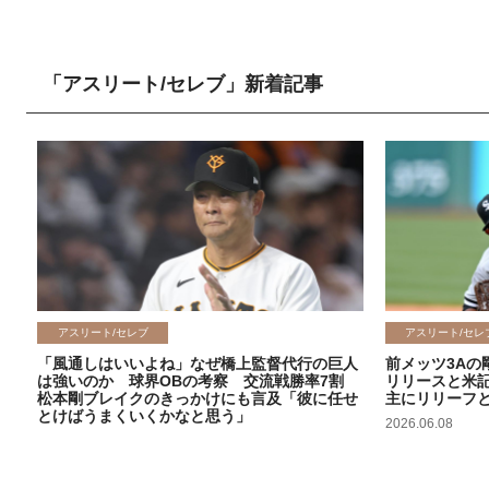
「アスリート/セレブ」新着記事
アスリート/セレブ
アスリート/セレ
「風通しはいいよね」なぜ橋上監督代行の巨人
前メッツ3Aの
は強いのか 球界OBの考察 交流戦勝率7割
リリースと米
松本剛ブレイクのきっかけにも言及「彼に任せ
主にリリーフ
とけばうまくいくかなと思う」
2026.06.08
2026.06.09