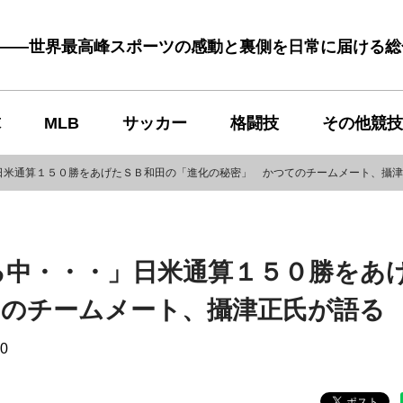
む――世界最高峰スポーツの感動と裏側を日常に届ける
球
MLB
サッカー
格闘技
その他競技
日米通算１５０勝をあげたＳＢ和田の「進化の秘密」 かつてのチームメート、攝津
る中・・・」日米通算１５０勝をあ
てのチームメート、攝津正氏が語る
20