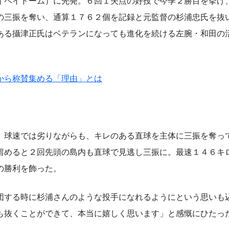
ペイドーム）に先発。６回１失点の好投で今季２勝目を挙げ
の三振を奪い、通算１７６２個を記録と元監督の杉浦忠氏を抜
ある攝津正氏はベテランになっても進化を続ける左腕・和田の
から称賛集める「理由」とは
球速では劣りながらも、キレのある直球を主体に三振を奪っ
留めると２回先頭の島内も直球で見逃し三振に。最速１４６キ
の勝利を飾った。
する時に杉浦さんのような投手になれるようにという思いも
も抜くことができて、本当に嬉しく思います」と感慨にひたっ