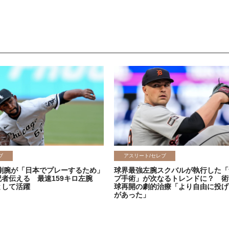
ブ
アスリート/セレブ
剛腕が「日本でプレーするため」
球界最強左腕スクバルが執行した「
記者伝える 最速159キロ左腕
プ手術」が次なるトレンドに？ 術
として活躍
球再開の劇的治療「より自由に投げ
があった」
2026.06.08