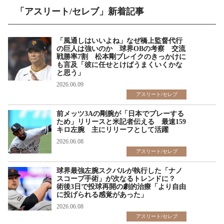
「アスリート/セレブ」新着記事
「風通しはいいよね」なぜ橋上監督代行
の巨人は強いのか 球界OBの考察 交流
戦勝率7割 松本剛ブレイクのきっかけに
も言及「彼に任せとけばうまくいくかな
と思う」
2026.06.09
アスリート/セレブ
前メッツ3Aの剛腕が「日本でプレーする
ため」リリースと米記者伝える 最速159
キロ左腕 主にリリーフとして活躍
2026.06.08
アスリート/セレブ
球界最強左腕スクバルが執行した「ナノ
スコープ手術」が次なるトレンドに？
術後3日で投球再開の劇的治療「より自由
に投げられる感覚があった」
2026.06.08
アスリート/セレブ