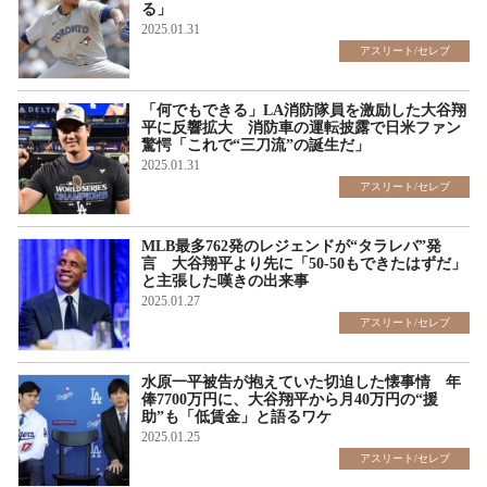
る」
2025.01.31
アスリート/セレブ
「何でもできる」LA消防隊員を激励した大谷翔
平に反響拡大 消防車の運転披露で日米ファン
驚愕「これで“三刀流”の誕生だ」
2025.01.31
アスリート/セレブ
MLB最多762発のレジェンドが“タラレバ”発
言 大谷翔平より先に「50-50もできたはずだ」
と主張した嘆きの出来事
2025.01.27
アスリート/セレブ
水原一平被告が抱えていた切迫した懐事情 年
俸7700万円に、大谷翔平から月40万円の“援
助”も「低賃金」と語るワケ
2025.01.25
アスリート/セレブ