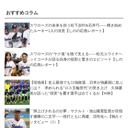
おすすめコラム
スワローズの未来を担う松下歩叶&石井巧――輝き始め
たルーキー2人の決意【しのの応燕レポート】
スワローズの“ヤク進”を陰で支える――松元ユウイチヘ
ッドコーチが語る自身の役割と驚きのエピソード【しの
の応燕レポート】
【現地発】史上最強でも32強敗退…日本が強豪国に並ぶ
には？ 求められる“ロス五輪世代”の突き上げ 久保建
英が語った“現実”を覆す選手は出てくるか【W杯】
「胴上げされるのが夢」ヤクルト・池山隆寛監督が目指
す優勝の二文字――投打ともに再建、活性化へ【独占イ
ンタビュー（2）】