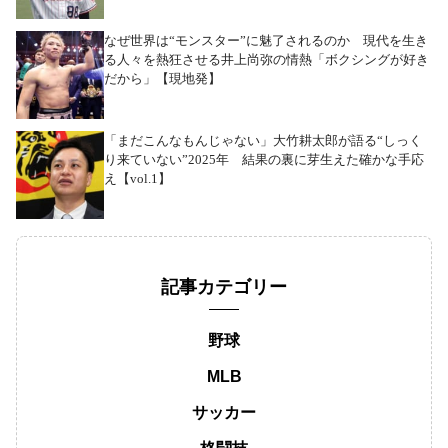
なぜ世界は“モンスター”に魅了されるのか 現代を生き
る人々を熱狂させる井上尚弥の情熱「ボクシングが好き
だから」【現地発】
「まだこんなもんじゃない」大竹耕太郎が語る“しっく
り来ていない”2025年 結果の裏に芽生えた確かな手応
え【vol.1】
記事カテゴリー
野球
MLB
サッカー