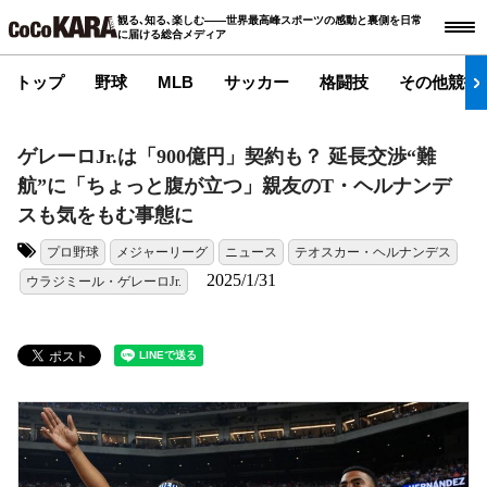
観る､知る､楽しむ――世界最高峰スポーツの感動と裏側を日常
に届ける総合メディア
トップ
野球
MLB
サッカー
格闘技
その他競技
ゲレーロJr.は「900億円」契約も？ 延長交渉“難
航”に「ちょっと腹が立つ」親友のT・ヘルナンデ
スも気をもむ事態に
プロ野球
メジャーリーグ
ニュース
テオスカー・ヘルナンデス
タグ:
2025/1/31
ウラジミール・ゲレーロJr.