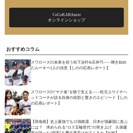
CoCoKARAnext
オンラインショップ
おすすめコラム
スワローズの未来を担う松下歩叶&石井巧――輝き始め
たルーキー2人の決意【しのの応燕レポート】
スワローズの“ヤク進”を陰で支える――松元ユウイチヘ
ッドコーチが語る自身の役割と驚きのエピソード【しの
の応燕レポート】
【現地発】史上最強でも32強敗退…日本が強豪国に並ぶ
には？ 求められる“ロス五輪世代”の突き上げ 久保建
英が語った“現実”を覆す選手は出てくるか【W杯】