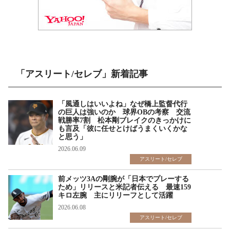
「アスリート/セレブ」新着記事
「風通しはいいよね」なぜ橋上監督代行
の巨人は強いのか 球界OBの考察 交流
戦勝率7割 松本剛ブレイクのきっかけに
も言及「彼に任せとけばうまくいくかな
と思う」
2026.06.09
アスリート/セレブ
前メッツ3Aの剛腕が「日本でプレーする
ため」リリースと米記者伝える 最速159
キロ左腕 主にリリーフとして活躍
2026.06.08
アスリート/セレブ