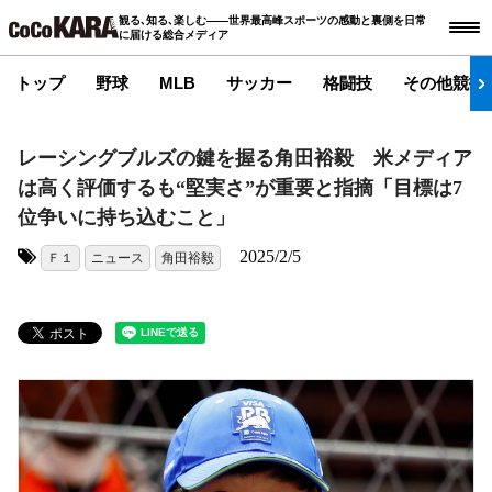
観る､知る､楽しむ――世界最高峰スポーツの感動と裏側を日常
に届ける総合メディア
トップ
野球
MLB
サッカー
格闘技
その他競技
レーシングブルズの鍵を握る角田裕毅 米メディア
は高く評価するも“堅実さ”が重要と指摘「目標は7
位争いに持ち込むこと」
2025/2/5
Ｆ１
ニュース
角田裕毅
タグ: