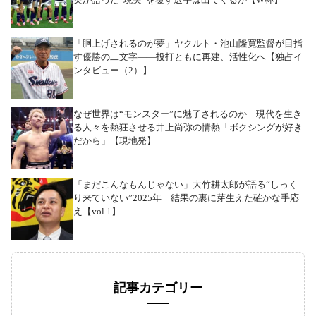
「胴上げされるのが夢」ヤクルト・池山隆寛監督が目指
す優勝の二文字――投打ともに再建、活性化へ【独占イ
ンタビュー（2）】
なぜ世界は“モンスター”に魅了されるのか 現代を生き
る人々を熱狂させる井上尚弥の情熱「ボクシングが好き
だから」【現地発】
「まだこんなもんじゃない」大竹耕太郎が語る“しっく
り来ていない”2025年 結果の裏に芽生えた確かな手応
え【vol.1】
記事カテゴリー