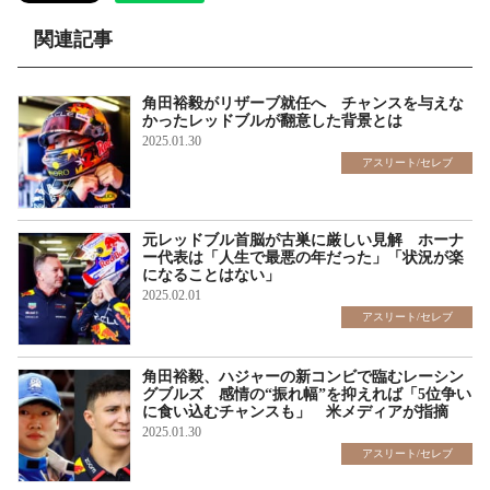
関連記事
角田裕毅がリザーブ就任へ チャンスを与えな
かったレッドブルが翻意した背景とは
2025.01.30
アスリート/セレブ
元レッドブル首脳が古巣に厳しい見解 ホーナ
ー代表は「人生で最悪の年だった」「状況が楽
になることはない」
2025.02.01
アスリート/セレブ
角田裕毅、ハジャーの新コンビで臨むレーシン
グブルズ 感情の“振れ幅”を抑えれば「5位争い
に食い込むチャンスも」 米メディアが指摘
2025.01.30
アスリート/セレブ