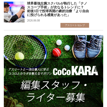
球界最強左腕スクバルが執行した「ナノ
スコープ手術」が次なるトレンドに？
術後3日で投球再開の劇的治療「より自由
に投げられる感覚があった」
2026.06.08
アスリート/セレブ