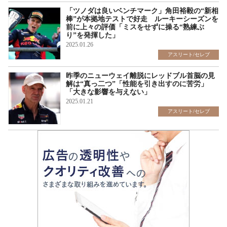
「ツノダは良いベンチマーク」角田裕毅の“新相
棒”が本拠地テストで好走 ルーキーシーズンを
前に上々の評価「ミスをせずに操る“熟練ぶ
り”を発揮した」
2025.01.26
アスリート/セレブ
昨季のニューウェイ離脱にレッドブル首脳の見
解は“真っ二つ”「性能を引き出すのに苦労」
「大きな影響を与えない」
2025.01.21
アスリート/セレブ