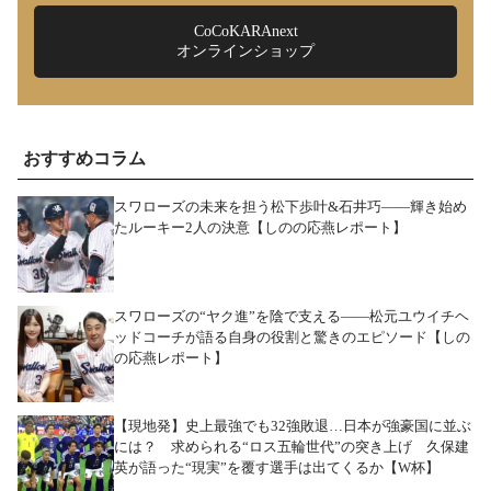
CoCoKARAnext
オンラインショップ
おすすめコラム
スワローズの未来を担う松下歩叶&石井巧――輝き始め
たルーキー2人の決意【しのの応燕レポート】
スワローズの“ヤク進”を陰で支える――松元ユウイチヘ
ッドコーチが語る自身の役割と驚きのエピソード【しの
の応燕レポート】
【現地発】史上最強でも32強敗退…日本が強豪国に並ぶ
には？ 求められる“ロス五輪世代”の突き上げ 久保建
英が語った“現実”を覆す選手は出てくるか【W杯】