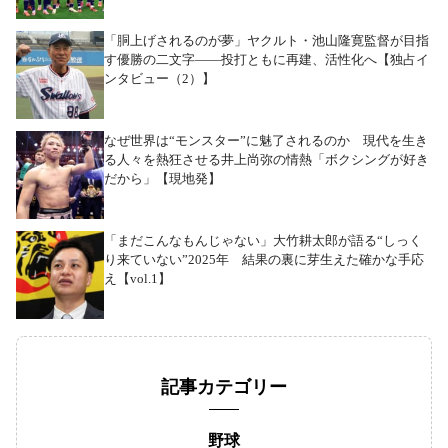
「胴上げされるのが夢」ヤクルト・池山隆寛監督が目指
す優勝の二文字――投打ともに再建、活性化へ【独占イ
ンタビュー（2）】
なぜ世界は“モンスター”に魅了されるのか 現代を生き
る人々を熱狂させる井上尚弥の情熱「ボクシングが好き
だから」【現地発】
「まだこんなもんじゃない」大竹耕太郎が語る“しっく
り来ていない”2025年 結果の裏に芽生えた確かな手応
え【vol.1】
記事カテゴリー
野球