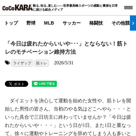
観る､知る､楽しむ――世界最高峰スポーツの感動と裏側を日常
に届ける総合メディア
トップ
野球
MLB
サッカー
格闘技
その他競技
「今日は疲れたからいいや･･･」とならない！筋ト
レのモチベーション維持方法
2026/5/31
ライザップ
筋トレ
タグ:
ダイエットを決心して運動を始めた女性や、筋トレを開
始した男性の皆さん、当初のやる気はどこへやら・・・と
いった具合で三日坊主に終わっていませんか？「今日は疲
れたからいいや・・・」という日が1日、また1日と重なっ
て、徐々に運動やトレーニングを辞めてしまう人も多いと