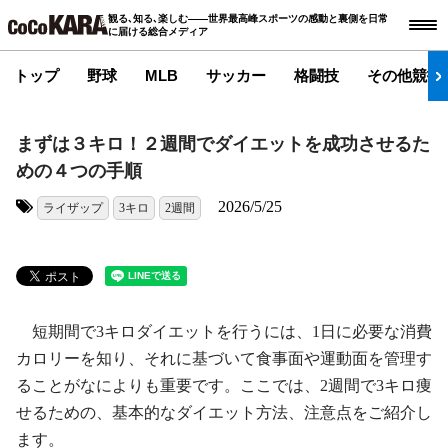
観る､知る､楽しむ――世界最高峰スポーツの感動と裏側を日常
に届ける総合メディア
トップ
野球
MLB
サッカー
格闘技
その他競技
まずは３キロ！２週間でダイエットを成功させるた
めの４つの手順
2026/5/25
ライザップ
3キロ
2週間
タグ:
短期間で3キロダイエットを行うには、1日に必要な消費
カロリーを知り、それに基づいて食事面や運動面を管理す
ることがなによりも重要です。ここでは、2週間で3キロ痩
せるための、基本的なダイエット方法、注意点をご紹介し
ます。