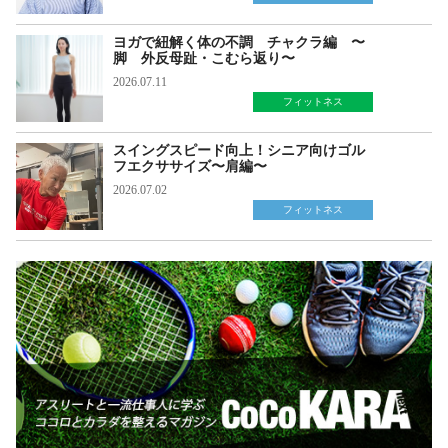
ヨガで紐解く体の不調 チャクラ編 〜
脚 外反母趾・こむら返り〜
2026.07.11
フィットネス
スイングスピード向上！シニア向けゴル
フエクササイズ〜肩編〜
2026.07.02
フィットネス