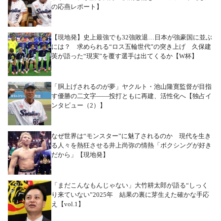
の応燕レポート】
【現地発】史上最強でも32強敗退…日本が強豪国に並ぶ
には？ 求められる“ロス五輪世代”の突き上げ 久保建
英が語った“現実”を覆す選手は出てくるか【W杯】
「胴上げされるのが夢」ヤクルト・池山隆寛監督が目指
す優勝の二文字――投打ともに再建、活性化へ【独占イ
ンタビュー（2）】
なぜ世界は“モンスター”に魅了されるのか 現代を生き
る人々を熱狂させる井上尚弥の情熱「ボクシングが好き
だから」【現地発】
「まだこんなもんじゃない」大竹耕太郎が語る“しっく
り来ていない”2025年 結果の裏に芽生えた確かな手応
え【vol.1】