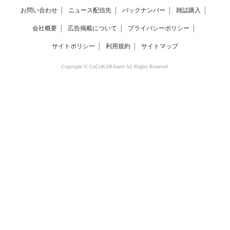
お問い合わせ
│
ニュース配信先
│
バックナンバー
│
雑誌購入
│
会社概要
│
広告掲載について
│
プライバシーポリシー
│
サイトポリシー
│
利用規約
│
サイトマップ
Copyright © CoCoKARAnext All Rights Reserved.