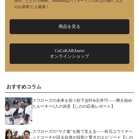
間が、ととのう時間。 nobirakuはパフォーマンス向上の為の“大人
のお昼寝”にも最適！
商品を見る
CoCoKARAnext
オンラインショップ
おすすめコラム
スワローズの未来を担う松下歩叶&石井巧――輝き始め
たルーキー2人の決意【しのの応燕レポート】
スワローズの“ヤク進”を陰で支える――松元ユウイチヘ
ッドコーチが語る自身の役割と驚きのエピソード【しの