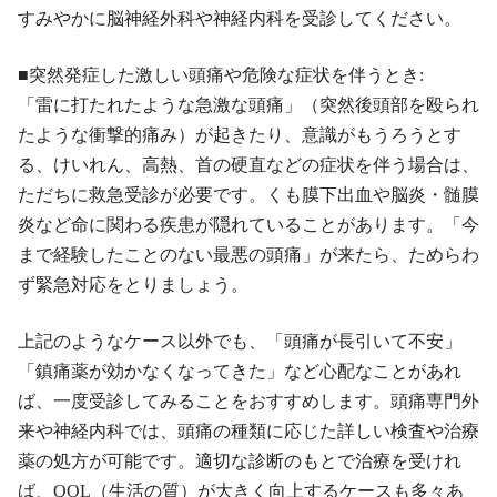
すみやかに脳神経外科や神経内科を受診してください。
■突然発症した激しい頭痛や危険な症状を伴うとき:
「雷に打たれたような急激な頭痛」（突然後頭部を殴られ
たような衝撃的痛み）が起きたり、意識がもうろうとす
る、けいれん、高熱、首の硬直などの症状を伴う場合は、
ただちに救急受診が必要です。くも膜下出血や脳炎・髄膜
炎など命に関わる疾患が隠れていることがあります。「今
まで経験したことのない最悪の頭痛」が来たら、ためらわ
ず緊急対応をとりましょう。
上記のようなケース以外でも、「頭痛が長引いて不安」
「鎮痛薬が効かなくなってきた」など心配なことがあれ
ば、一度受診してみることをおすすめします。頭痛専門外
来や神経内科では、頭痛の種類に応じた詳しい検査や治療
薬の処方が可能です。適切な診断のもとで治療を受けれ
ば、QOL（生活の質）が大きく向上するケースも多々あ