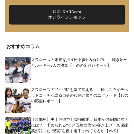
CoCoKARAnext
オンラインショップ
おすすめコラム
スワローズの未来を担う松下歩叶&石井巧――輝き始め
たルーキー2人の決意【しのの応燕レポート】
スワローズの“ヤク進”を陰で支える――松元ユウイチヘ
ッドコーチが語る自身の役割と驚きのエピソード【しの
の応燕レポート】
【現地発】史上最強でも32強敗退…日本が強豪国に並ぶ
には？ 求められる“ロス五輪世代”の突き上げ 久保建
英が語った“現実”を覆す選手は出てくるか【W杯】