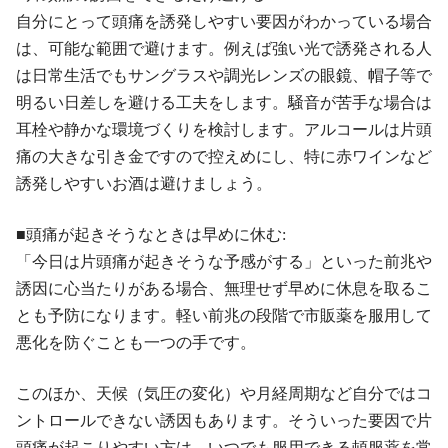
自分にとって頭痛を誘発しやすい要因がわかっている場合
は、可能な範囲で避けます。例えば強い光で誘発される人
は日常生活でもサングラスや調光レンズの眼鏡、帽子等で
明るい日差しを避ける工夫をします。騒音が苦手な場合は
耳栓や静かな環境づくりを検討します。アルコールは片頭
痛の大きな引き金ですので控えめにし、特に赤ワインなど
誘発しやすいお酒は避けましょう。
■頭痛が起きそうなときは早めに休む:
「今日は片頭痛が起きそうな予感がする」といった前兆や
誘因に心当たりがある場合、無理せず早めに休息を取るこ
とも予防になります。軽い前兆の段階で市販薬を服用して
悪化を防ぐことも一つの手です。
このほか、天候（気圧の変化）や月経周期など自分ではコ
ントロールできない誘因もあります。そういった要因で片
頭痛が起こりやすい方は、いつでも服用できる頓服薬を常