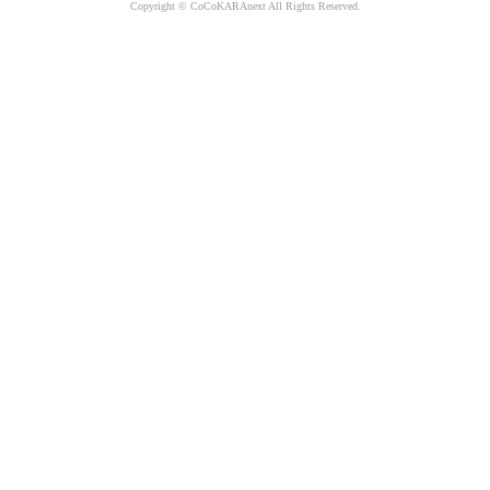
Copyright © CoCoKARAnext All Rights Reserved.