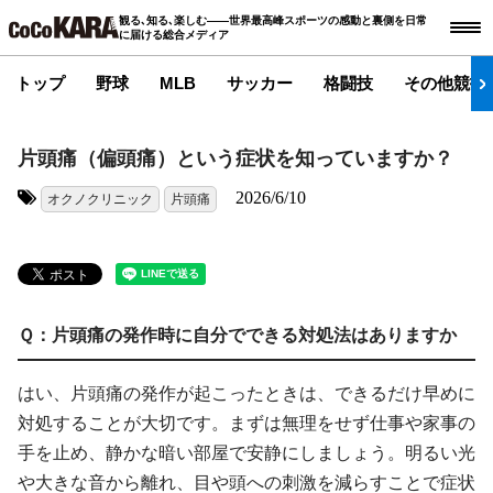
観る､知る､楽しむ――世界最高峰スポーツの感動と裏側を日常
に届ける総合メディア
トップ
野球
MLB
サッカー
格闘技
その他競技
片頭痛（偏頭痛）という症状を知っていますか？
2026/6/10
オクノクリニック
片頭痛
タグ:
Ｑ：片頭痛の発作時に自分でできる対処法はありますか
はい、片頭痛の発作が起こったときは、できるだけ早めに
対処することが大切です。まずは無理をせず仕事や家事の
手を止め、静かな暗い部屋で安静にしましょう。明るい光
や大きな音から離れ、目や頭への刺激を減らすことで症状