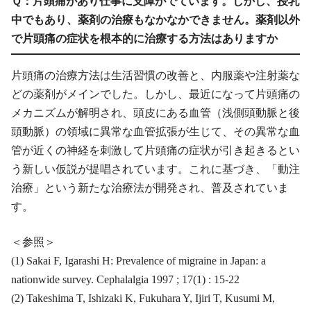
Ｑ：片頭痛があり仕事に支障がでています。しかし、授乳
中でもあり、薬剤の治療もなかなかできません。薬剤以外
で片頭痛の症状を根本的に治療する方法はありますか
片頭痛の治療方法は生活習慣の改善と、内服薬や注射薬な
どの薬剤がメインでした。しかし、最近になって片頭痛の
メカニズムが解明され、頭皮にある血管（浅側頭動脈と後
頭動脈）の領域に異常な血管拡張が生じて、その異常な血
管が近くの神経を刺激して片頭痛の症状が引き起きるとい
う新しい仮説が提唱されています。これに基づき、「動注
治療」という新たな治療法が開発され、普及されていま
す。
＜参照＞
(1) Sakai F, Igarashi H: Prevalence of migraine in Japan: a
nationwide survey. Cephalalgia 1997 ; 17(1) : 15-22
(2) Takeshima T, Ishizaki K, Fukuhara Y, Ijiri T, Kusumi M,