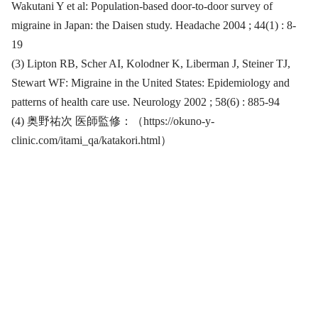
Wakutani Y et al: Population-based door-to-door survey of
migraine in Japan: the Daisen study. Headache 2004 ; 44(1) : 8-
19
(3) Lipton RB, Scher AI, Kolodner K, Liberman J, Steiner TJ,
Stewart WF: Migraine in the United States: Epidemiology and
patterns of health care use. Neurology 2002 ; 58(6) : 885-94
(4) 奥野祐次 医師監修：（https://okuno-y-
clinic.com/itami_qa/katakori.html）