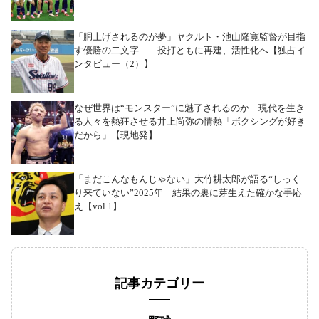
「胴上げされるのが夢」ヤクルト・池山隆寛監督が目指
す優勝の二文字――投打ともに再建、活性化へ【独占イ
ンタビュー（2）】
なぜ世界は“モンスター”に魅了されるのか 現代を生き
る人々を熱狂させる井上尚弥の情熱「ボクシングが好き
だから」【現地発】
「まだこんなもんじゃない」大竹耕太郎が語る“しっく
り来ていない”2025年 結果の裏に芽生えた確かな手応
え【vol.1】
記事カテゴリー