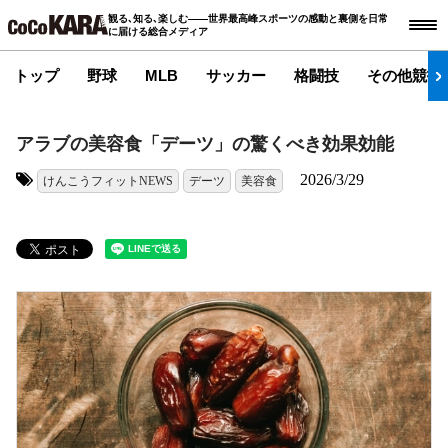
観る､知る､楽しむ――世界最高峰スポーツの感動と裏側を日常
に届ける総合メディア
トップ
野球
MLB
サッカー
格闘技
その他競技
アラブの美容食「デーツ」の驚くべき効果効能
2026/3/29
けんこうフィットNEWS
デーツ
美容食
タグ: