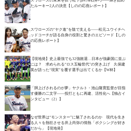
スワローズの未来を担う松下歩叶&石井巧――輝き始め
たルーキー2人の決意【しのの応燕レポート】
スワローズの“ヤク進”を陰で支える――松元ユウイチヘ
ッドコーチが語る自身の役割と驚きのエピソード【しの
の応燕レポート】
【現地発】史上最強でも32強敗退…日本が強豪国に並ぶ
には？ 求められる“ロス五輪世代”の突き上げ 久保建
英が語った“現実”を覆す選手は出てくるか【W杯】
「胴上げされるのが夢」ヤクルト・池山隆寛監督が目指
す優勝の二文字――投打ともに再建、活性化へ【独占イ
ンタビュー（2）】
なぜ世界は“モンスター”に魅了されるのか 現代を生き
る人々を熱狂させる井上尚弥の情熱「ボクシングが好き
だから」【現地発】