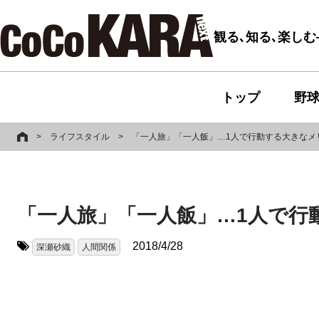
観る､知る､楽し
トップ
野
>
ライフスタイル
>
「一人旅」「一人飯」…1人で行動する大きなメ
「一人旅」「一人飯」…1人で行
2018/4/28
深瀬砂織
人間関係
タグ: