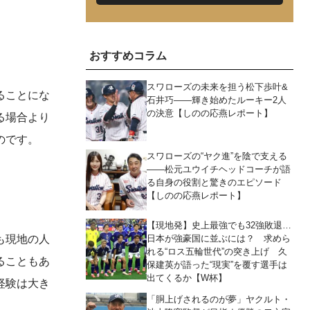
おすすめコラム
スワローズの未来を担う松下歩叶&
ることにな
石井巧――輝き始めたルーキー2人
の決意【しのの応燕レポート】
る場合より
のです。
スワローズの“ヤク進”を陰で支える
――松元ユウイチヘッドコーチが語
る自身の役割と驚きのエピソード
【しのの応燕レポート】
【現地発】史上最強でも32強敗退…
も現地の人
日本が強豪国に並ぶには？ 求めら
れる“ロス五輪世代”の突き上げ 久
ることもあ
保建英が語った“現実”を覆す選手は
出てくるか【W杯】
経験は大き
「胴上げされるのが夢」ヤクルト・