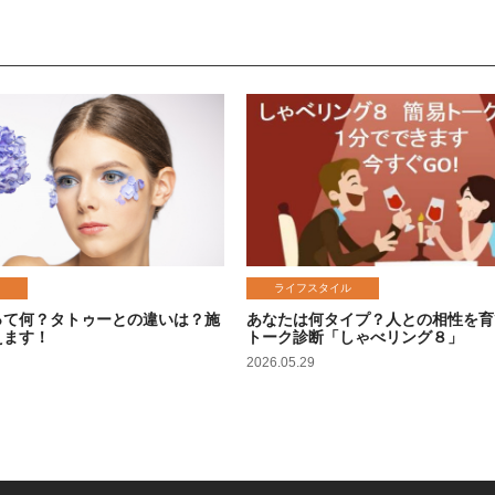
ライフスタイル
って何？タトゥーとの違いは？施
あなたは何タイプ？人との相性を育
えます！
トーク診断「しゃべリング８」
2026.05.29