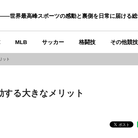
む――世界最高峰スポーツの感動と裏側を日常に届ける
球
MLB
サッカー
格闘技
その他競技
リット
動する大きなメリット