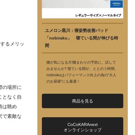
ユメロン黒川：寝姿勢改善パッド
「nobiraku」 寝ている間が伸びる時
動するメリッ
間
腰が気になる方!腰まわりの予防に、試して
みませんか? 寝ている間が、ととのう時間。
nobirakuはパフォーマンス向上の為の“大人
のお昼寝”にも最適！
望の場所に
ことなく自
商品を見る
時は眺め
沢で素敵な
CoCoKARAnext
オンラインショップ