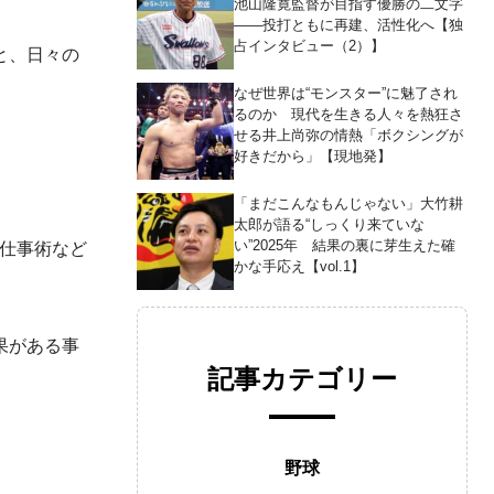
池山隆寛監督が目指す優勝の二文字
――投打ともに再建、活性化へ【独
占インタビュー（2）】
と、日々の
なぜ世界は“モンスター”に魅了され
るのか 現代を生きる人々を熱狂さ
せる井上尚弥の情熱「ボクシングが
好きだから」【現地発】
「まだこんなもんじゃない」大竹耕
太郎が語る“しっくり来ていな
い”2025年 結果の裏に芽生えた確
ぶ仕事術など
かな手応え【vol.1】
果がある事
記事カテゴリー
野球