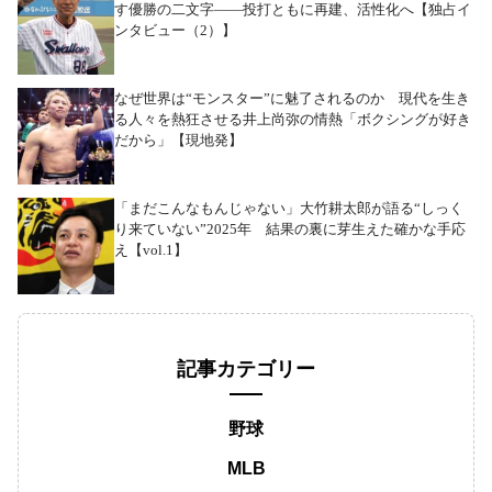
す優勝の二文字――投打ともに再建、活性化へ【独占イ
ンタビュー（2）】
なぜ世界は“モンスター”に魅了されるのか 現代を生き
る人々を熱狂させる井上尚弥の情熱「ボクシングが好き
だから」【現地発】
「まだこんなもんじゃない」大竹耕太郎が語る“しっく
り来ていない”2025年 結果の裏に芽生えた確かな手応
え【vol.1】
記事カテゴリー
野球
MLB