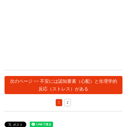
次のページ >> 不安には認知要素（心配）と生理学的
反応（ストレス）がある
1
2