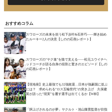
おすすめコラム
スワローズの未来を担う松下歩叶&石井巧――輝き始め
たルーキー2人の決意【しのの応燕レポート】
スワローズの“ヤク進”を陰で支える――松元ユウイチヘ
ッドコーチが語る自身の役割と驚きのエピソード【しの
の応燕レポート】
【現地発】史上最強でも32強敗退…日本が強豪国に並ぶ
には？ 求められる“ロス五輪世代”の突き上げ 久保建
英が語った“現実”を覆す選手は出てくるか【W杯】
「胴上げされるのが夢」ヤクルト・池山隆寛監督が目指