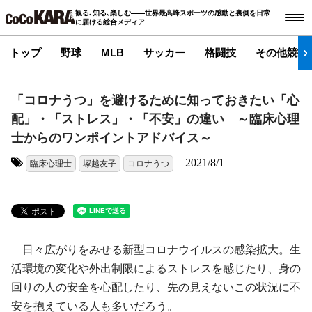
観る､知る､楽しむ――世界最高峰スポーツの感動と裏側を日常
に届ける総合メディア
トップ
野球
MLB
サッカー
格闘技
その他競技
「コロナうつ」を避けるために知っておきたい「心
配」・「ストレス」・「不安」の違い ～臨床心理
士からのワンポイントアドバイス～
2021/8/1
臨床心理士
塚越友子
コロナうつ
タグ:
日々広がりをみせる新型コロナウイルスの感染拡大。生
活環境の変化や外出制限によるストレスを感じたり、身の
回りの人の安全を心配したり、先の見えないこの状況に不
安を抱えている人も多いだろう。