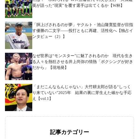
英が語った“現実”を覆す選手は出てくるか【W杯】
「胴上げされるのが夢」ヤクルト・池山隆寛監督が目指
す優勝の二文字――投打ともに再建、活性化へ【独占イ
ンタビュー（2）】
なぜ世界は“モンスター”に魅了されるのか 現代を生き
る人々を熱狂させる井上尚弥の情熱「ボクシングが好き
だから」【現地発】
「まだこんなもんじゃない」大竹耕太郎が語る“しっく
り来ていない”2025年 結果の裏に芽生えた確かな手応
え【vol.1】
記事カテゴリー