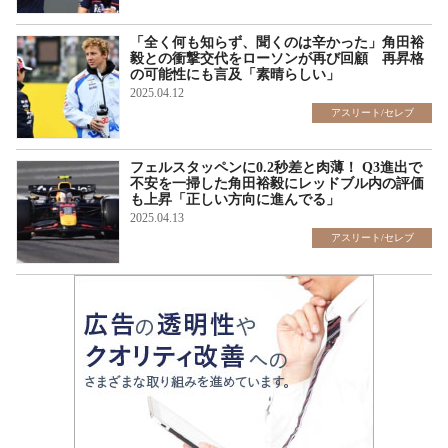
「全く何も知らず、聞くのは辛かった」角田裕
毅との衝撃交代をローソンが再び回顧 再昇格
の可能性にも言及「素晴らしい」
2025.04.12
アスリート/セレブ
フェルスタッペンに0.2秒差と肉薄！ Q3進出で
不安を一掃した角田裕毅にレッドブル内の評価
も上昇「正しい方向に進んでる」
2025.04.13
アスリート/セレブ