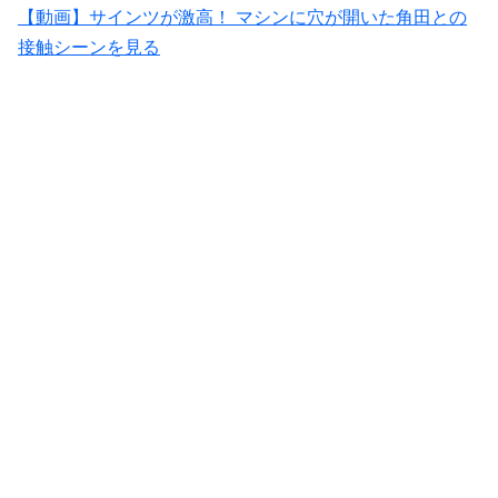
【動画】サインツが激高！ マシンに穴が開いた角田との
接触シーンを見る