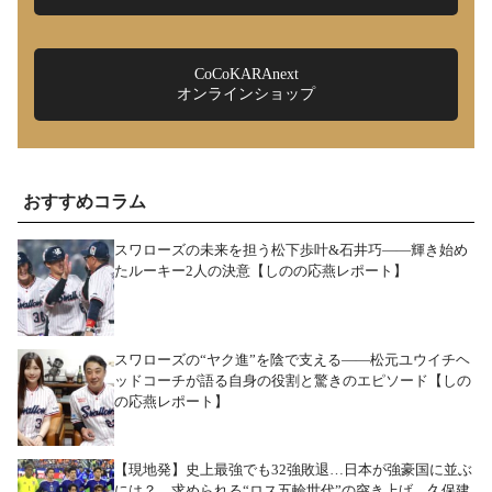
CoCoKARAnext
オンラインショップ
おすすめコラム
スワローズの未来を担う松下歩叶&石井巧――輝き始め
たルーキー2人の決意【しのの応燕レポート】
スワローズの“ヤク進”を陰で支える――松元ユウイチヘ
ッドコーチが語る自身の役割と驚きのエピソード【しの
の応燕レポート】
【現地発】史上最強でも32強敗退…日本が強豪国に並ぶ
には？ 求められる“ロス五輪世代”の突き上げ 久保建