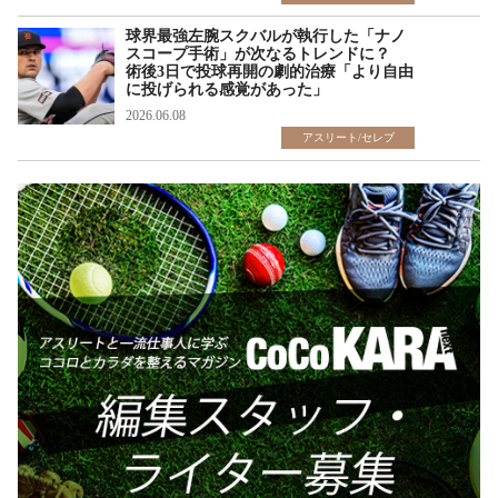
球界最強左腕スクバルが執行した「ナノ
スコープ手術」が次なるトレンドに？
術後3日で投球再開の劇的治療「より自由
に投げられる感覚があった」
2026.06.08
アスリート/セレブ