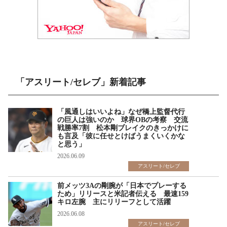
「アスリート/セレブ」新着記事
「風通しはいいよね」なぜ橋上監督代行
の巨人は強いのか 球界OBの考察 交流
戦勝率7割 松本剛ブレイクのきっかけに
も言及「彼に任せとけばうまくいくかな
と思う」
2026.06.09
アスリート/セレブ
前メッツ3Aの剛腕が「日本でプレーする
ため」リリースと米記者伝える 最速159
キロ左腕 主にリリーフとして活躍
2026.06.08
アスリート/セレブ