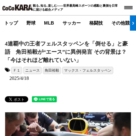
観る､知る､楽しむ――世界最高峰スポーツの感動と裏側を日常
に届ける総合メディア
トップ
野球
MLB
サッカー
格闘技
その他競技
4連覇中の王者フェルスタッペンを「倒せる」と豪
語 角田裕毅が“エース”に異例発言 その背景は？
「今はそれほど離れていない」
Ｆ１
ニュース
角田裕毅
マックス・フェルスタッペン
タグ:
2025/4/18