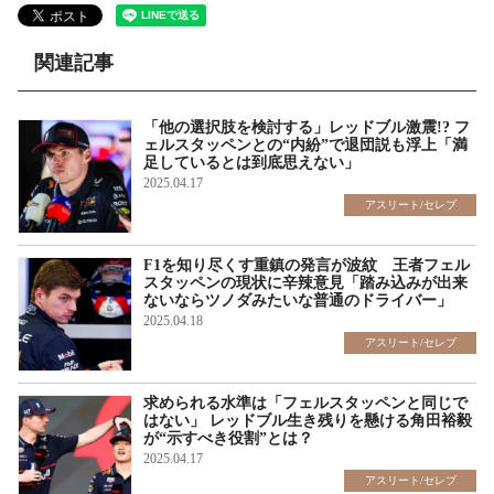
関連記事
「他の選択肢を検討する」レッドブル激震!? フ
ェルスタッペンとの“内紛”で退団説も浮上「満
足しているとは到底思えない」
2025.04.17
アスリート/セレブ
F1を知り尽くす重鎮の発言が波紋 王者フェル
スタッペンの現状に辛辣意見「踏み込みが出来
ないならツノダみたいな普通のドライバー」
2025.04.18
アスリート/セレブ
求められる水準は「フェルスタッペンと同じで
はない」 レッドブル生き残りを懸ける角田裕毅
が“示すべき役割”とは？
2025.04.17
アスリート/セレブ