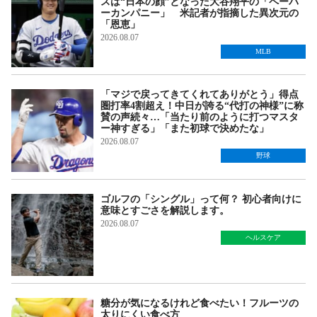
スは“日本の顔”となった大谷翔平の「ペーパ
ーカンパニー」 米記者が指摘した異次元の
「恩恵」
2026.08.07
MLB
「マジで戻ってきてくれてありがとう」得点
圏打率4割超え！中日が誇る“代打の神様”に称
賛の声続々…「当たり前のように打つマスタ
ー神すぎる」「また初球で決めたな」
2026.08.07
野球
ゴルフの「シングル」って何？ 初心者向けに
意味とすごさを解説します。
2026.08.07
ヘルスケア
糖分が気になるけれど食べたい！フルーツの
太りにくい食べ方