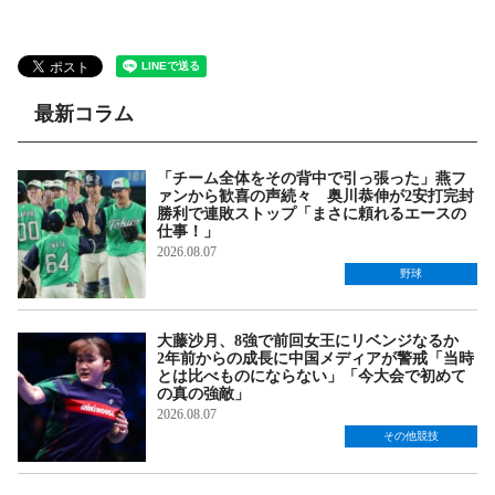
最新コラム
「チーム全体をその背中で引っ張った」燕フ
ァンから歓喜の声続々 奥川恭伸が2安打完封
勝利で連敗ストップ「まさに頼れるエースの
仕事！」
2026.08.07
野球
大藤沙月、8強で前回女王にリベンジなるか
2年前からの成長に中国メディアが警戒「当時
とは比べものにならない」「今大会で初めて
の真の強敵」
2026.08.07
その他競技