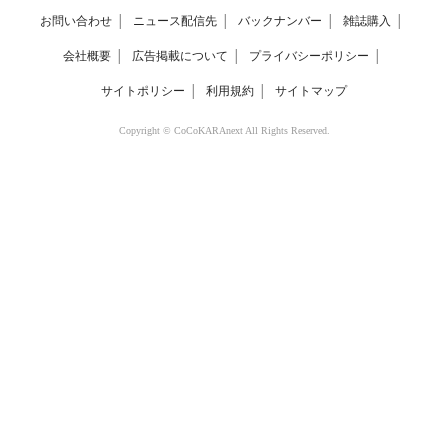
お問い合わせ
│
ニュース配信先
│
バックナンバー
│
雑誌購入
│
会社概要
│
広告掲載について
│
プライバシーポリシー
│
サイトポリシー
│
利用規約
│
サイトマップ
Copyright © CoCoKARAnext All Rights Reserved.