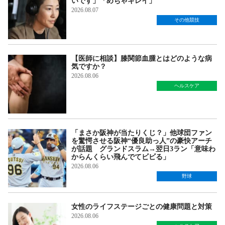
いです」「めちゃキレイ」
2026.08.07
その他競技
【医師に相談】膝関節血腫とはどのような病
気ですか？
2026.08.06
ヘルスケア
「まさか阪神が当たりくじ？」他球団ファン
を驚愕させる阪神“優良助っ人”の豪快アーチ
が話題 グランドスラム→翌日3ラン「意味わ
からんくらい飛んでてビビる」
2026.08.06
野球
女性のライフステージごとの健康問題と対策
2026.08.06