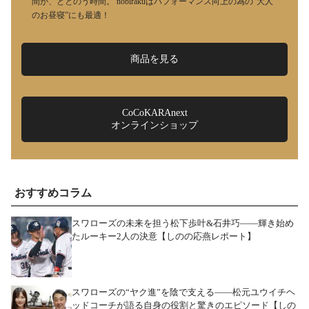
間が、ととのう時間。 nobirakuはパフォーマンス向上の為の“大人
のお昼寝”にも最適！
商品を見る
CoCoKARAnext
オンラインショップ
おすすめコラム
スワローズの未来を担う松下歩叶&石井巧――輝き始め
たルーキー2人の決意【しのの応燕レポート】
スワローズの“ヤク進”を陰で支える――松元ユウイチヘ
ッドコーチが語る自身の役割と驚きのエピソード【しの