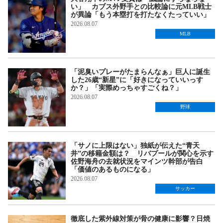
い」 カブス外野手との比較論に元MLB戦士
が異論「もう本塁打を打たなくたっていい」
2026.08.07
MLB
「泥臭いプレーがたまらんなぁ」巨人に誕生
した26歳“新星”に「好きになっていいっす
か？」「実際めっちゃすごくね？」
2026.08.07
野球
「サノに上限はない」独紙が伝えた“青天
井”の移籍金額は？ リバプールが関心を示す
佐野海舟の去就状況をマインツ幹部が告白
「価値のあるものになる」
2026.08.07
サッカー
徹底した紫外線対策が骨の健康に影響？日焼