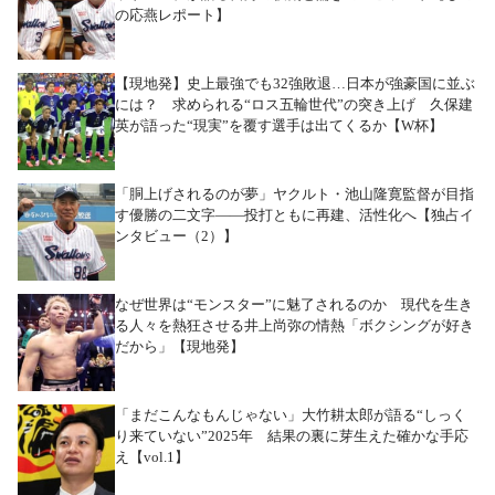
の応燕レポート】
【現地発】史上最強でも32強敗退…日本が強豪国に並ぶ
には？ 求められる“ロス五輪世代”の突き上げ 久保建
英が語った“現実”を覆す選手は出てくるか【W杯】
「胴上げされるのが夢」ヤクルト・池山隆寛監督が目指
す優勝の二文字――投打ともに再建、活性化へ【独占イ
ンタビュー（2）】
なぜ世界は“モンスター”に魅了されるのか 現代を生き
る人々を熱狂させる井上尚弥の情熱「ボクシングが好き
だから」【現地発】
「まだこんなもんじゃない」大竹耕太郎が語る“しっく
り来ていない”2025年 結果の裏に芽生えた確かな手応
え【vol.1】