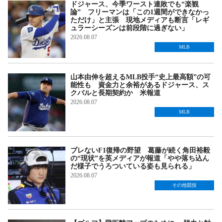
ドジャース、今季ワースト連敗でも“楽観
論” フリーマンは「この1週間ができなかっ
ただけ」と主張 現地メディアも断言「レギ
ュラーシーズンは前段階に過ぎない」
2026.08.07
MLB
山本由伸を超えるMLB投手“史上最高額”の可
能性も 資金力と余裕があるドジャース、ス
クバルと長期契約か 米報道
2026.08.07
MLB
ブレないF1復帰の野望 葛藤が続く角田裕毅
の“現状”を英メディアが報道「やや落ち込ん
だ様子でうろついている姿も見られる」
2026.08.07
その他競技