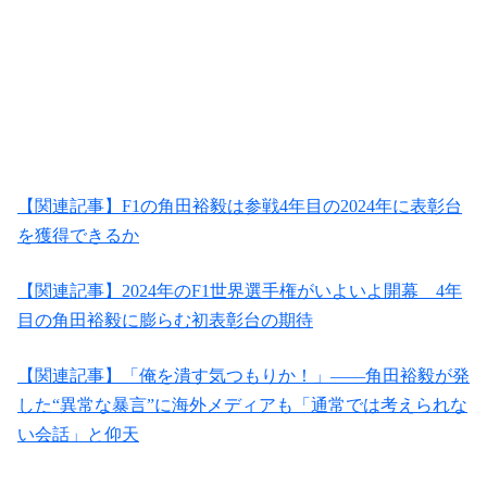
【関連記事】F1の角田裕毅は参戦4年目の2024年に表彰台
を獲得できるか
【関連記事】2024年のF1世界選手権がいよいよ開幕 4年
目の角田裕毅に膨らむ初表彰台の期待
【関連記事】「俺を潰す気つもりか！」――角田裕毅が発
した“異常な暴言”に海外メディアも「通常では考えられな
い会話」と仰天