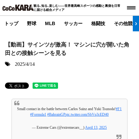
観る､知る､楽しむ――世界最高峰スポーツの感動と裏側を日常
に届ける総合メディア
トップ
野球
MLB
サッカー
格闘技
その他競技
【動画】サインツが激高！ マシンに穴が開いた角
田との接触シーンを見る
2025/4/14
Small contact in the battle between Carlos Sainz and Yuki Tsunoda!
#F1
#Formula1
#BahrainGP
pic.twitter.com/SbVq3cED40
— Extreme Cars (@extremecars__)
April 13, 2025