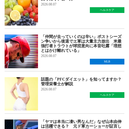
2026.08.07
ヘルスケア
「仲間が去っていくのは辛い」ポストシーズ
ン争いから後退でエ軍は大量主力放出 米最
強打者トラウトが球団意向に本音吐露「理想
とはかけ離れている」
2026.08.07
MLB
話題の「PFCダイエット」を知ってますか？
管理栄養士が解説
2026.08.07
ヘルスケア
「ヤマは本当に凄い男なんだ」なぜ山本由伸
は活躍できる？ 元ド軍カーショーが証言し