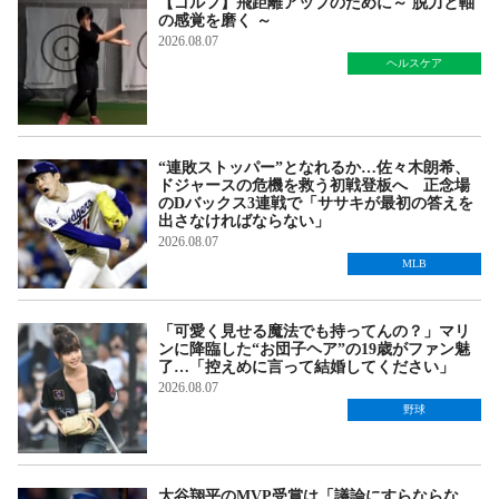
【ゴルフ】飛距離アップのために～ 脱力と軸
の感覚を磨く ～
2026.08.07
ヘルスケア
“連敗ストッパー”となれるか…佐々木朗希、
ドジャースの危機を救う初戦登板へ 正念場
のDバックス3連戦で「ササキが最初の答えを
出さなければならない」
2026.08.07
MLB
「可愛く見せる魔法でも持ってんの？」マリ
ンに降臨した“お団子ヘア”の19歳がファン魅
了…「控えめに言って結婚してください」
2026.08.07
野球
大谷翔平のMVP受賞は「議論にすらならな