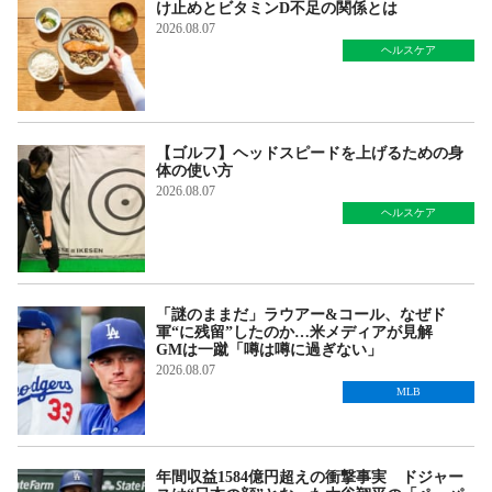
け止めとビタミンD不足の関係とは
2026.08.07
ヘルスケア
【ゴルフ】ヘッドスピードを上げるための身
体の使い方
2026.08.07
ヘルスケア
「謎のままだ」ラウアー&コール、なぜド
軍“に残留”したのか…米メディアが見解
GMは一蹴「噂は噂に過ぎない」
2026.08.07
MLB
年間収益1584億円超えの衝撃事実 ドジャー