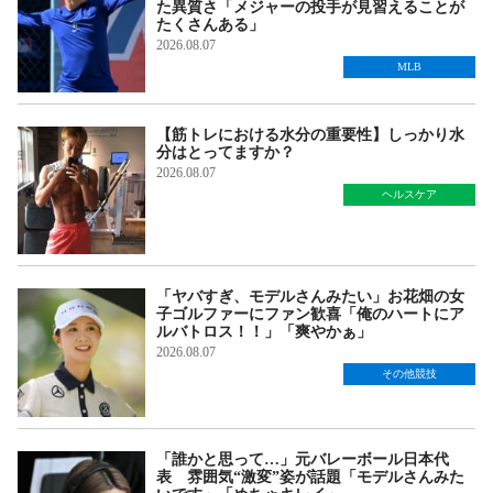
た異質さ「メジャーの投手が見習えることが
たくさんある」
2026.08.07
MLB
【筋トレにおける水分の重要性】しっかり水
分はとってますか？
2026.08.07
ヘルスケア
「ヤバすぎ、モデルさんみたい」お花畑の女
子ゴルファーにファン歓喜「俺のハートにア
ルバトロス！！」「爽やかぁ」
2026.08.07
その他競技
「誰かと思って…」元バレーボール日本代
表 雰囲気“激変”姿が話題「モデルさんみた