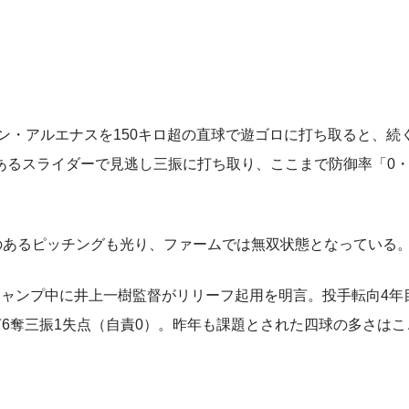
ン・アルエナスを150キロ超の直球で遊ゴロに打ち取ると、続
るスライダーで見逃し三振に打ち取り、ここまで防御率「0・
のあるピッチングも光り、ファームでは無双状態となっている
ャンプ中に井上一樹監督がリリーフ起用を明言。投手転向4年
安打6奪三振1失点（自責0）。昨年も課題とされた四球の多さは