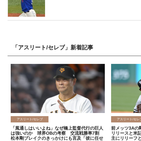
「アスリート/セレブ」新着記事
アスリート/セレブ
アスリート/セレ
「風通しはいいよね」なぜ橋上監督代行の巨人
前メッツ3Aの
は強いのか 球界OBの考察 交流戦勝率7割
リリースと米
松本剛ブレイクのきっかけにも言及「彼に任せ
主にリリーフ