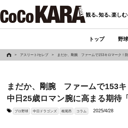
観る､知る､楽し
トップ
野
>
アスリート/セレブ
>
まだか、剛腕 ファームで153キロマーク！
まだか、剛腕 ファームで153キ
中日25歳ロマン腕に高まる期待
2025/4/28
プロ野球
中日ドラゴンズ
根尾昂
コラム
タグ: