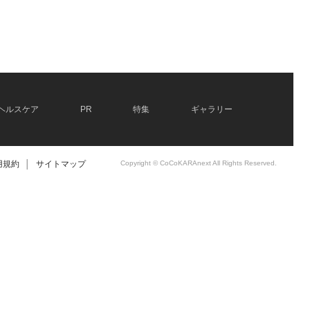
ヘルスケア
PR
特集
ギャラリー
用規約
│
サイトマップ
Copyright © CoCoKARAnext All Rights Reserved.