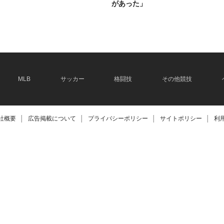
があった」
2026.06.08
MLB
サッカー
格闘技
その他競技
社概要
│
広告掲載について
│
プライバシーポリシー
│
サイトポリシー
│
利