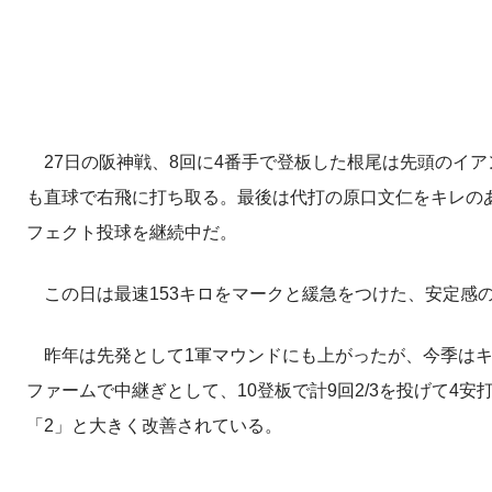
27日の阪神戦、8回に4番手で登板した根尾は先頭のイア
も直球で右飛に打ち取る。最後は代打の原口文仁をキレのあ
フェクト投球を継続中だ。
この日は最速153キロをマークと緩急をつけた、安定感
昨年は先発として1軍マウンドにも上がったが、今季はキ
ファームで中継ぎとして、10登板で計9回2/3を投げて4
「2」と大きく改善されている。