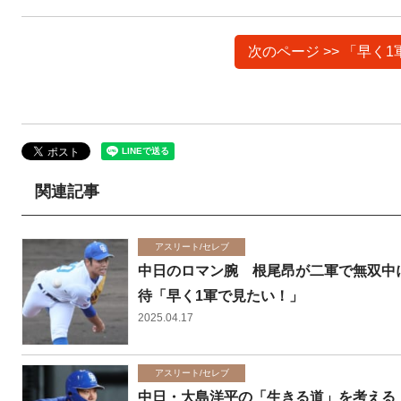
次のページ >> 「早
関連記事
アスリート/セレブ
中日のロマン腕 根尾昂が二軍で無双中に
待「早く1軍で見たい！」
2025.04.17
アスリート/セレブ
中日・大島洋平の「生きる道」を考える