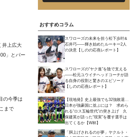
おすすめコラム
スワローズの未来を担う松下歩叶&
石井巧――輝き始めたルーキー2人
く井上広大
の決意【しのの応燕レポート】
00」とパー
スワローズの“ヤク進”を陰で支える
――松元ユウイチヘッドコーチが語
る自身の役割と驚きのエピソード
。
【しのの応燕レポート】
目の今季は
【現地発】史上最強でも32強敗退…
日本が強豪国に並ぶには？ 求めら
ここまで
れる“ロス五輪世代”の突き上げ 久
保建英が語った“現実”を覆す選手は
出てくるか【W杯】
「胴上げされるのが夢」ヤクルト・