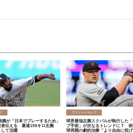
ブ
アスリート/セレブ
剛腕が「日本でプレーするため」
球界最強左腕スクバルが執行した「
記者伝える 最速159キロ左腕
プ手術」が次なるトレンドに？ 術
として活躍
球再開の劇的治療「より自由に投げ