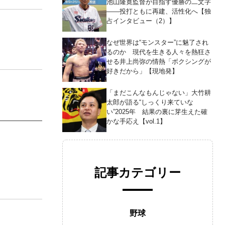
池山隆寛監督が目指す優勝の二文字
――投打ともに再建、活性化へ【独
占インタビュー（2）】
なぜ世界は“モンスター”に魅了され
るのか 現代を生きる人々を熱狂さ
せる井上尚弥の情熱「ボクシングが
好きだから」【現地発】
「まだこんなもんじゃない」大竹耕
太郎が語る“しっくり来ていな
い”2025年 結果の裏に芽生えた確
かな手応え【vol.1】
記事カテゴリー
野球