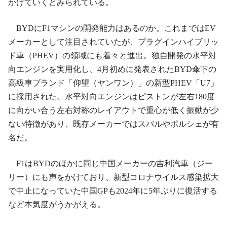
かけていくとみられている。
BYDにF1マシンの開発能力はあるのか。これまではEV
メーカーとして注目されていたが、プラグインハイブリッ
ド車（PHEV）の領域にも着々と進出。独自開発の水平対
向エンジンを実用化し、4月初めに発表されたBYD傘下の
高級車ブランド「仰望（ヤンワン）」の新型PHEV「U7」
に採用された。水平対向エンジンはピストンが左右180度
に向かい合う左右対称のレイアウトで重心が低く振動が少
ない特徴があり、既存メーカーではスバルやポルシェが有
名だ。
F1はBYDのほかに同じ中国メーカーの吉利汽車（ジー
リー）にも声をかけており、新型コロナウイルス感染拡大
で中止になっていた中国GPも2024年に5年ぶりに復活する
など本気度がうかがえる。