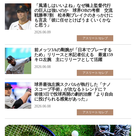
「風通しはいいよね」なぜ橋上監督代行
の巨人は強いのか 球界OBの考察 交流
戦勝率7割 松本剛ブレイクのきっかけに
も言及「彼に任せとけばうまくいくかな
と思う」
2026.06.09
アスリート/セレブ
前メッツ3Aの剛腕が「日本でプレーする
ため」リリースと米記者伝える 最速159
キロ左腕 主にリリーフとして活躍
2026.06.08
アスリート/セレブ
球界最強左腕スクバルが執行した「ナノ
スコープ手術」が次なるトレンドに？
術後3日で投球再開の劇的治療「より自由
に投げられる感覚があった」
2026.06.08
アスリート/セレブ