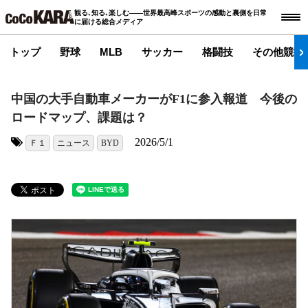
観る､知る､楽しむ――世界最高峰スポーツの感動と裏側を日常
に届ける総合メディア
トップ
野球
MLB
サッカー
格闘技
その他競技
中国の大手自動車メーカーがF1に参入報道 今後の
ロードマップ、課題は？
2026/5/1
Ｆ１
ニュース
BYD
タグ: