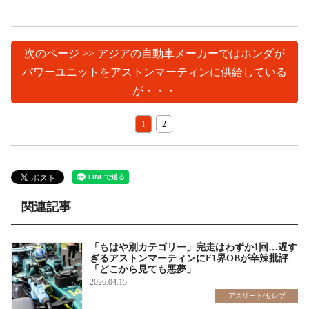
次のページ >> アジアの自動車メーカーではホンダが
パワーユニットをアストンマーティンに供給している
が・・・
1
2
関連記事
「もはや別カテゴリー」完走はわずか1回…遅す
ぎるアストンマーティンにF1界OBが辛辣批評
「どこから見ても悪夢」
2026.04.15
アスリート/セレブ