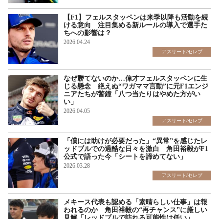
【F1】フェルスタッペンは来季以降も活動を続
ける意向 注目集める新ルールの導入で選手た
ちへの影響は？
2026.04.24
アスリート/セレブ
なぜ勝てないのか…偉才フェルスタッペンに生
じる懸念 絶えぬ“ワガママ言動”に元F1エンジ
ニアたちが警鐘「八つ当たりはやめた方がい
い」
2026.04.05
アスリート/セレブ
「僕には助けが必要だった」“異常”を感じたレ
ッドブルでの過酷な日々を激白 角田裕毅がF1
公式で語った今「シートを諦めてない」
2026.03.28
アスリート/セレブ
メキース代表も認める「素晴らしい仕事」は報
われるのか 角田裕毅の“再チャンス”に厳しい
見解「レッドブルで訪れる可能性は低い」