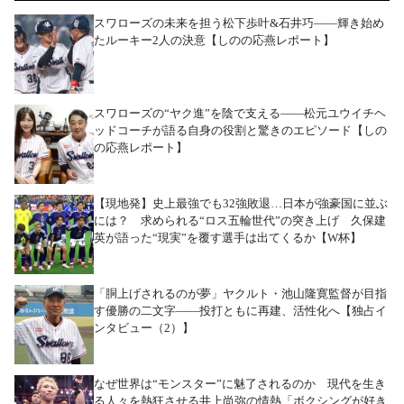
スワローズの未来を担う松下歩叶&石井巧――輝き始め
たルーキー2人の決意【しのの応燕レポート】
スワローズの“ヤク進”を陰で支える――松元ユウイチヘ
ッドコーチが語る自身の役割と驚きのエピソード【しの
の応燕レポート】
【現地発】史上最強でも32強敗退…日本が強豪国に並ぶ
には？ 求められる“ロス五輪世代”の突き上げ 久保建
英が語った“現実”を覆す選手は出てくるか【W杯】
「胴上げされるのが夢」ヤクルト・池山隆寛監督が目指
す優勝の二文字――投打ともに再建、活性化へ【独占イ
ンタビュー（2）】
なぜ世界は“モンスター”に魅了されるのか 現代を生き
る人々を熱狂させる井上尚弥の情熱「ボクシングが好き