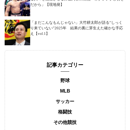
だから」【現地発】
「まだこんなもんじゃない」大竹耕太郎が語る“しっく
り来ていない”2025年 結果の裏に芽生えた確かな手応
え【vol.1】
記事カテゴリー
野球
MLB
サッカー
格闘技
その他競技