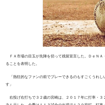
ＦＡ市場の目玉が先陣を切って残留宣言した。ＤｅＮＡ・
ることを表明した。
「熱狂的なファンの前でプレーできるのもすごくうれしい
す」
右投げ右打ちで３２歳の宮崎は、２０１７年に打率・３２
力も示した。今季は１１３試合の出場で１２９安打、打率