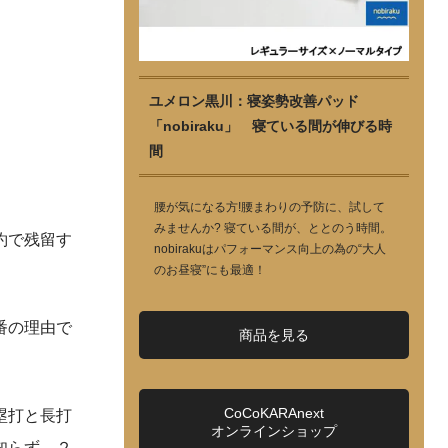
ユメロン黒川：寝姿勢改善パッド
「nobiraku」 寝ている間が伸びる時
間
腰が気になる方!腰まわりの予防に、試して
みませんか? 寝ている間が、ととのう時間。
約で残留す
nobirakuはパフォーマンス向上の為の“大人
のお昼寝”にも最適！
番の理由で
商品を見る
CoCoKARAnext
塁打と長打
オンラインショップ
知らず。２