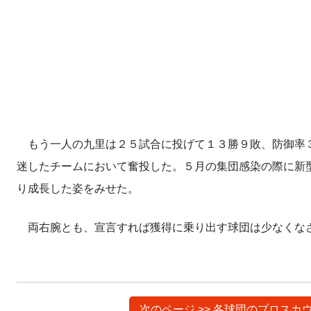
もう一人の九里は２５試合に投げて１３勝９敗、防御率３
迷したチームにおいて奮投した。５月の集団感染の際に新
り成長した姿をみせた。
両右腕とも、宣言すれば獲得に乗り出す球団は少なくな
次のページ >> 各球団のプロス