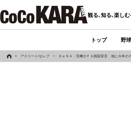
観る､知る､楽し
トップ
野
>
アスリート/セレブ
>
ＤｅＮＡ・宮﨑がＦＡ残留宣言 他に今年の