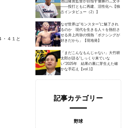
池山隆寛監督が目指す優勝の二文字
――投打ともに再建、活性化へ【独
占インタビュー（2）】
なぜ世界は“モンスター”に魅了され
るのか 現代を生きる人々を熱狂さ
せる井上尚弥の情熱「ボクシングが
４・４１と
好きだから」【現地発】
「まだこんなもんじゃない」大竹耕
太郎が語る“しっくり来ていな
い”2025年 結果の裏に芽生えた確
かな手応え【vol.1】
記事カテゴリー
野球