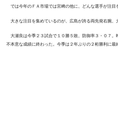
では今年のＦＡ市場では宮﨑の他に、どんな選手が注目
大きな注目を集めているのが、広島が誇る両先発右腕、
大瀬良は今季２３試合で１０勝５敗、防御率３・０７。昨
不本意な成績に終わった。今季は２年ぶりの２桁勝利に最