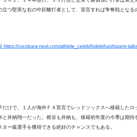
の立つ堅実な右の中距離打者として、宣言すれば争奪戦となる
-next.com/athlete_celeb/hidekihashigami-talks-
だけで、１人が海外ＦＡ宣言でレッドソックスへ移籍したロ
幸と井納翔一だった。梶谷も井納も、移籍初年度の今季は期待
スター級選手を獲得できる絶好のチャンスでもある。