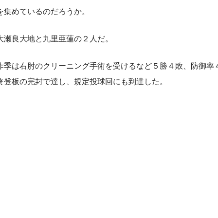
を集めているのだろうか。
大瀬良大地と九里亜蓮の２人だ。
季は右肘のクリーニング手術を受けるなど５勝４敗、防御率
終登板の完封で達し、規定投球回にも到達した。