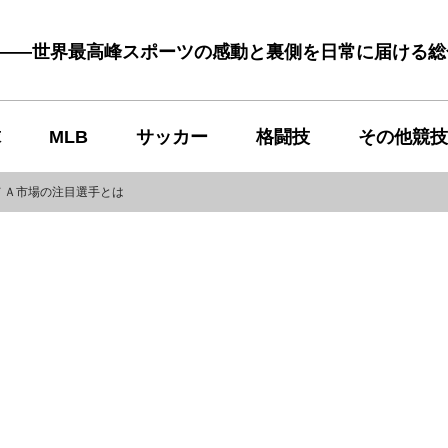
む――世界最高峰スポーツの感動と裏側を日常に届ける
球
MLB
サッカー
格闘技
その他競技
ＦＡ市場の注目選手とは