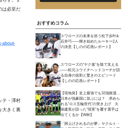
のは必至だ
おすすめコラム
スワローズの未来を担う松下歩叶&
石井巧――輝き始めたルーキー2人
about-
の決意【しのの応燕レポート】
スワローズの“ヤク進”を陰で支える
――松元ユウイチヘッドコーチが語
る自身の役割と驚きのエピソード
【しのの応燕レポート】
【現地発】史上最強でも32強敗退…
日本が強豪国に並ぶには？ 求めら
ッテ・澤村
れる“ロス五輪世代”の突き上げ 久
を大きく裏
保建英が語った“現実”を覆す選手は
出てくるか【W杯】
「胴上げされるのが夢」ヤクルト・