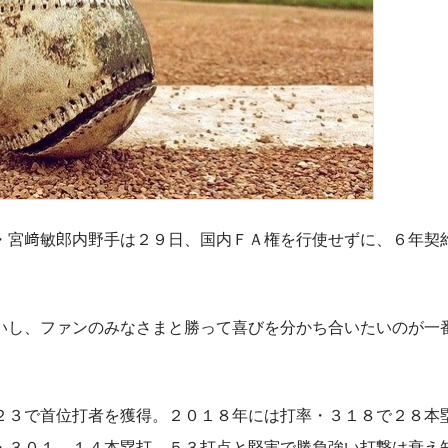
宮﨑敏郎内野手は２９日、国内ＦＡ権を行使せずに、６年契
し、ファンのみなさまと勝って喜びを分かち合いたいのが一
３で首位打者を獲得。２０１８年には打率・３１８で２８本
・３０１、１４本塁打、５３打点と堅実で勝負強い打撃は衰え