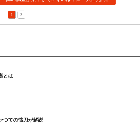
1
2
裏とは
かつての懐刀が解説