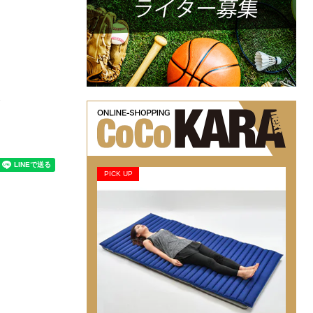
は
PICK UP