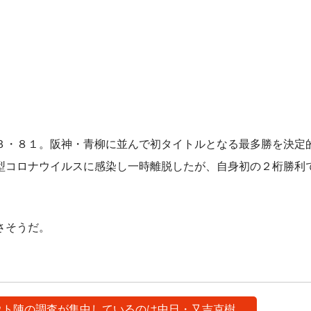
・８１。阪神・青柳に並んで初タイトルとなる最多勝を決定
型コロナウイルスに感染し一時離脱したが、自身初の２桁勝利
さそうだ。
カウト陣の調査が集中しているのは中日・又吉克樹。