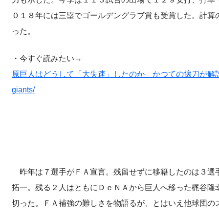
０１８年には三塁でゴールデングラブ賞も受賞した。計算
った。
・今すぐ読みたい→
原巨人はどうして「大失速」したのか かつての懐刀が解説 https://cocokara
giants/
昨年は７選手がＦＡ宣言。残留せずに移籍したのは３選手
拓一。残る２人はともにＤｅＮＡから巨人へ移った梶谷隆
切った。ＦＡ補強の難しさを物語るが、とはいえ他球団の