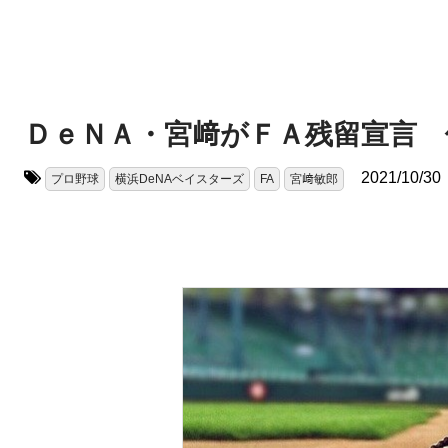
ＤｅＮＡ・宮﨑がＦＡ残留宣言 
2021/10/30
プロ野球
横浜DeNAベイスターズ
FA
宮﨑敏郎
タグ: