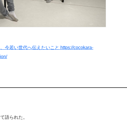
代へ伝えたいこと https://cocokara-
ion/
て語られた。