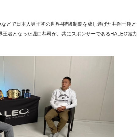
。
BAなどで日本人男子初の世界4階級制覇を成し遂げた井岡一翔
or世界王者となった堀口恭司が、共にスポンサーであるHALEO協