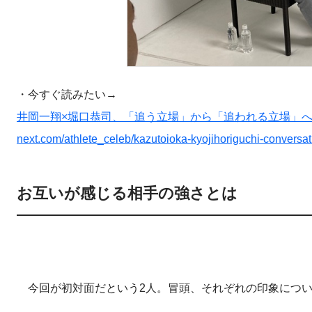
・今すぐ読みたい→
井岡一翔×堀口恭司、「追う立場」から「追われる立場」へ、今若い世
next.com/athlete_celeb/kazutoioka-kyojihoriguchi-conversat
お互いが感じる相手の強さとは
今回が初対面だという2人。冒頭、それぞれの印象につい