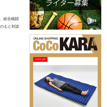
と、総合格闘
力のもと対談
PICK UP