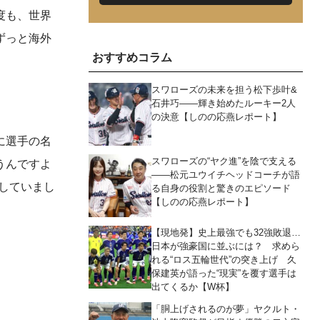
度も、世界
ずっと海外
おすすめコラム
スワローズの未来を担う松下歩叶&
石井巧――輝き始めたルーキー2人
の決意【しのの応燕レポート】
に選手の名
スワローズの“ヤク進”を陰で支える
うんですよ
――松元ユウイチヘッドコーチが語
していまし
る自身の役割と驚きのエピソード
【しのの応燕レポート】
【現地発】史上最強でも32強敗退…
日本が強豪国に並ぶには？ 求めら
れる“ロス五輪世代”の突き上げ 久
保建英が語った“現実”を覆す選手は
出てくるか【W杯】
「胴上げされるのが夢」ヤクルト・