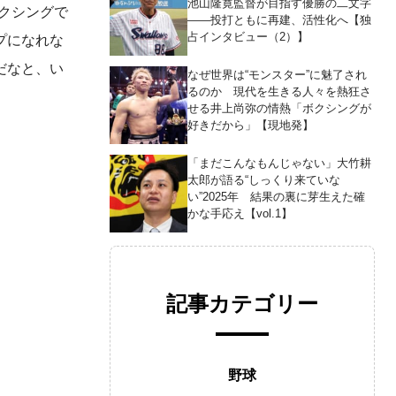
池山隆寛監督が目指す優勝の二文字
クシングで
――投打ともに再建、活性化へ【独
占インタビュー（2）】
プになれな
だなと、い
なぜ世界は“モンスター”に魅了され
るのか 現代を生きる人々を熱狂さ
せる井上尚弥の情熱「ボクシングが
好きだから」【現地発】
「まだこんなもんじゃない」大竹耕
太郎が語る“しっくり来ていな
い”2025年 結果の裏に芽生えた確
かな手応え【vol.1】
記事カテゴリー
野球