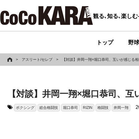
観る､知る､楽し
トップ
野
>
アスリート/セレブ
>
【対談】井岡一翔×堀口恭司、互いが感じる
【対談】井岡一翔×堀口恭司、互
2
ボクシング
総合格闘技
堀口恭司
RIZIN
格闘技
井岡一翔
タグ: