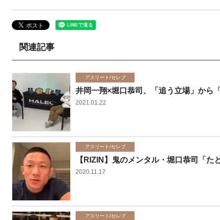
関連記事
アスリート/セレブ
井岡一翔×堀口恭司、「追う立場」から
2021.01.22
アスリート/セレブ
【RIZIN】鬼のメンタル・堀口恭司「
2020.11.17
アスリート/セレブ