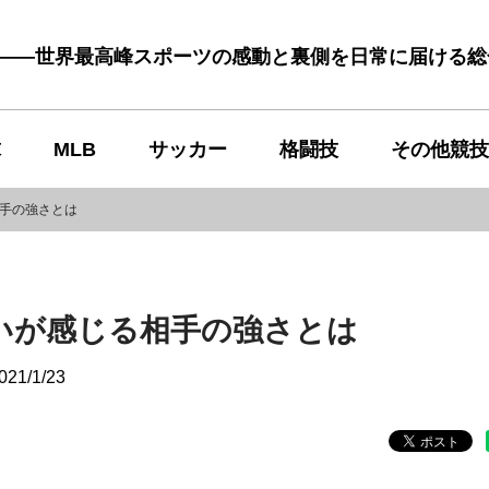
む――世界最高峰スポーツの感動と裏側を日常に届ける
球
MLB
サッカー
格闘技
その他競技
相手の強さとは
いが感じる相手の強さとは
021/1/23