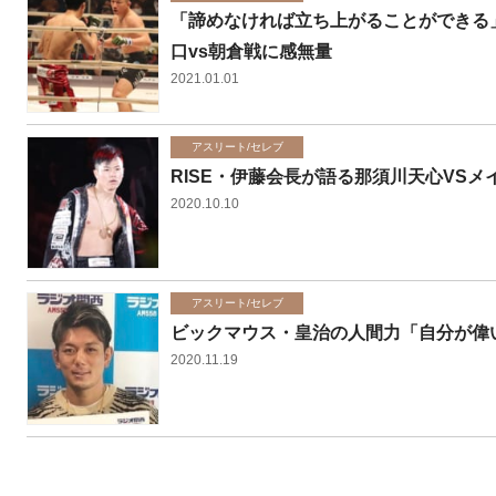
「諦めなければ立ち上がることができる
口vs朝倉戦に感無量
2021.01.01
アスリート/セレブ
RISE・伊藤会長が語る那須川天心VS
2020.10.10
アスリート/セレブ
ビックマウス・皇治の人間力「自分が偉
2020.11.19