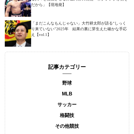
だから」【現地発】
「まだこんなもんじゃない」大竹耕太郎が語る“しっく
り来ていない”2025年 結果の裏に芽生えた確かな手応
え【vol.1】
記事カテゴリー
野球
MLB
サッカー
格闘技
その他競技