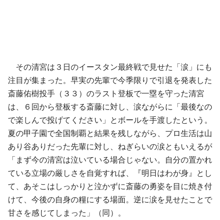
その清宮は３日のイースタン最終戦で見せた「涙」にも
注目が集まった。早実の先輩で今季限りで引退を発表した
斎藤佑樹投手（３３）のラスト登板で一塁を守った清宮
は、６回から登板する斎藤に対し、涙ながらに「最後なの
で楽しんで投げてください」とボールを手渡したという。
夏の甲子園で全国制覇と結果を残しながら、プロ生活は山
あり谷ありだった先輩に対し、ねぎらいの涙ともいえるが
「まず今の清宮は泣いている場合じゃない。自分の置かれ
ている立場の厳しさを自覚すれば、『明日はわが身』とし
て、あそこはしっかりと泣かずに斎藤の勇姿を目に焼き付
けて、今後の自身の糧にする場面。逆に涙を見せたことで
甘さを感じてしまった」（同）。