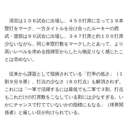
清宮は１０６試合に出場し、４５０打席に立って１９本
塁打をマーク、一方タイトルを分け合ったルーキーの西
武・渡部は９０試合に出場し、３４７打席と約１００打席
少ないながら、同じ本塁打数をマークしたとあって、より
高いレベルを求める指揮官からしたら物足りなく感じたこ
とは否めない。
従来から課題として指摘されている「打率の低さ」（１
割９分９厘）、打点の少なさ（６０打点）も解消されず。
これには「一軍で活躍するには最低でも二軍で３割、打点
もこれだけの打席数をこなしている割には少なすぎる。い
かにチャンスで打てていないかの指標にもなる」（球界関
係者）と厳しい目が向けられている。