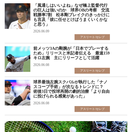
「風通しはいいよね」なぜ橋上監督代行
の巨人は強いのか 球界OBの考察 交流
戦勝率7割 松本剛ブレイクのきっかけに
も言及「彼に任せとけばうまくいくかな
と思う」
2026.06.09
アスリート/セレブ
前メッツ3Aの剛腕が「日本でプレーする
ため」リリースと米記者伝える 最速159
キロ左腕 主にリリーフとして活躍
2026.06.08
アスリート/セレブ
球界最強左腕スクバルが執行した「ナノ
スコープ手術」が次なるトレンドに？
術後3日で投球再開の劇的治療「より自由
に投げられる感覚があった」
2026.06.08
アスリート/セレブ