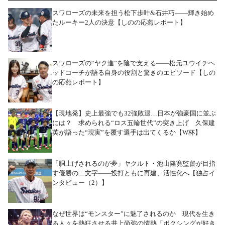
スワローズの未来を担う松下歩叶&石井巧――輝き始め
たルーキー2人の決意【しのの応燕レポート】
スワローズの“ヤク進”を陰で支える――松元ユウイチヘ
ッドコーチが語る自身の役割と驚きのエピソード【しの
の応燕レポート】
【現地発】史上最強でも32強敗退…日本が強豪国に並ぶ
には？ 求められる“ロス五輪世代”の突き上げ 久保建
英が語った“現実”を覆す選手は出てくるか【W杯】
「胴上げされるのが夢」ヤクルト・池山隆寛監督が目指
す優勝の二文字――投打ともに再建、活性化へ【独占イ
ンタビュー（2）】
なぜ世界は“モンスター”に魅了されるのか 現代を生き
る人々を熱狂させる井上尚弥の情熱「ボクシングが好き