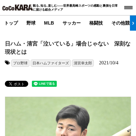
観る､知る､楽しむ――世界最高峰スポーツの感動と裏側を日常
に届ける総合メディア
トップ
野球
MLB
サッカー
格闘技
その他競技
日ハム・清宮「泣いている」場合じゃない 深刻な
現状とは
2021/10/4
プロ野球
日本ハムファイターズ
清宮幸太郎
タグ: