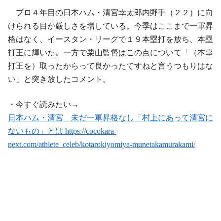
プロ４年目の日本ハム・清宮幸太郎内野手（２２）に向
けられる目が厳しさを増している。今季はここまで一軍昇
格はなく、イースタン・リーグで１９本塁打を放ち、本塁
打王に輝いた。一方で栗山監督はこの点について「（本塁
打王を）取ったからって良かったですねと言うつもりはな
い」と突き放したコメント。
・今すぐ読みたい→
日本ハム・清宮 未だ一軍昇格なし「村上にあって清宮に
ないもの」とは https://cocokara-
next.com/athlete_celeb/kotarokiyomiya-munetakamurakami/