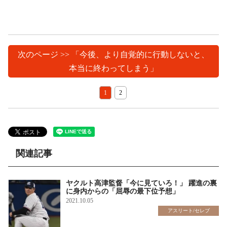
次のページ >> 「今後、より自覚的に行動しないと、
本当に終わってしまう」
1
2
関連記事
ヤクルト高津監督「今に見ていろ！」 躍進の裏
に身内からの「屈辱の最下位予想」
2021.10.05
アスリート/セレブ