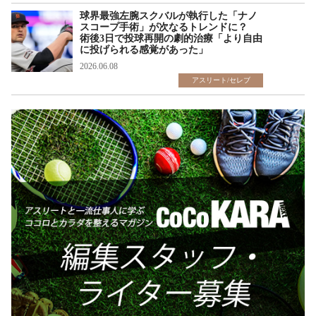
球界最強左腕スクバルが執行した「ナノ
スコープ手術」が次なるトレンドに？
術後3日で投球再開の劇的治療「より自由
に投げられる感覚があった」
2026.06.08
アスリート/セレブ