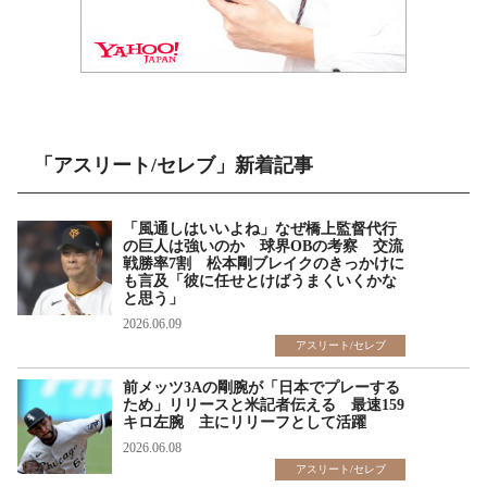
「アスリート/セレブ」新着記事
「風通しはいいよね」なぜ橋上監督代行
の巨人は強いのか 球界OBの考察 交流
戦勝率7割 松本剛ブレイクのきっかけに
も言及「彼に任せとけばうまくいくかな
と思う」
2026.06.09
アスリート/セレブ
前メッツ3Aの剛腕が「日本でプレーする
ため」リリースと米記者伝える 最速159
キロ左腕 主にリリーフとして活躍
2026.06.08
アスリート/セレブ