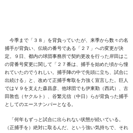
今季まで「３８」を背負っていたが、来季から数々の名
捕手が背負い、伝統の番号である「２７」への変更が決
定。９日、都内の球団事務所で契約更改を行った岸田はこ
の背番号変更に関して「２７番は、捕手を始めた頃から憧
れていたのでうれしい。捕手陣の中で先頭に立ち、試合に
出続ける」と、改めて正捕手奪取を力強く宣言した。巨人
ではＶ９を支えた森昌彦、他球団でも伊東勤（西武）、古
田敦也（ヤクルト）、谷繁元信（中日）らが背負った捕手
としてのエースナンバーとなる。
「何年もずっと試合に出られない状態が続いている。
（正捕手を）絶対に取るんだ、という強い気持ちで、それ