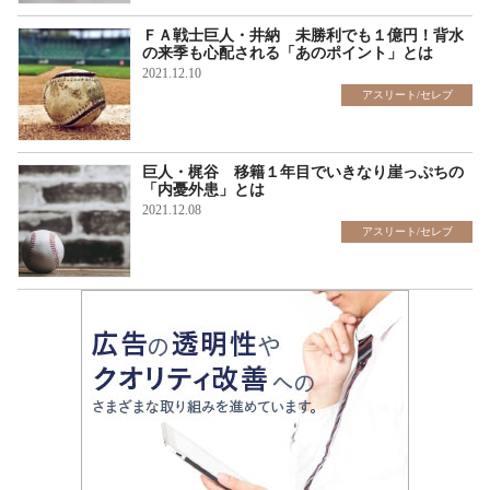
ＦＡ戦士巨人・井納 未勝利でも１億円！背水
の来季も心配される「あのポイント」とは
2021.12.10
アスリート/セレブ
巨人・梶谷 移籍１年目でいきなり崖っぷちの
「内憂外患」とは
2021.12.08
アスリート/セレブ