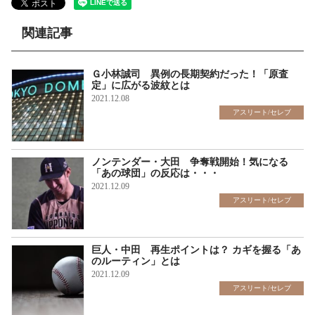
関連記事
Ｇ小林誠司 異例の長期契約だった！「原査
定」に広がる波紋とは
2021.12.08
アスリート/セレブ
ノンテンダー・大田 争奪戦開始！気になる
「あの球団」の反応は・・・
2021.12.09
アスリート/セレブ
巨人・中田 再生ポイントは？ カギを握る「あ
のルーティン」とは
2021.12.09
アスリート/セレブ