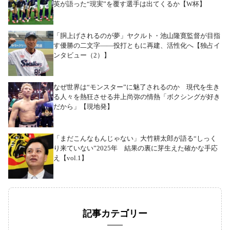
英が語った“現実”を覆す選手は出てくるか【W杯】
「胴上げされるのが夢」ヤクルト・池山隆寛監督が目指
す優勝の二文字――投打ともに再建、活性化へ【独占イ
ンタビュー（2）】
なぜ世界は“モンスター”に魅了されるのか 現代を生き
る人々を熱狂させる井上尚弥の情熱「ボクシングが好き
だから」【現地発】
「まだこんなもんじゃない」大竹耕太郎が語る“しっく
り来ていない”2025年 結果の裏に芽生えた確かな手応
え【vol.1】
記事カテゴリー