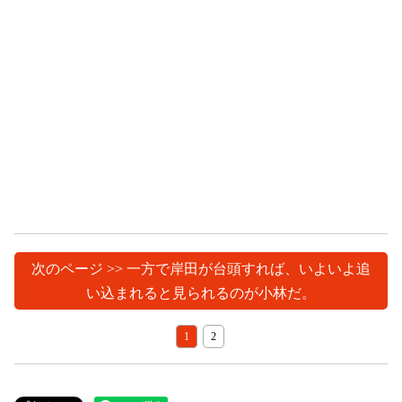
次のページ >> 一方で岸田が台頭すれば、いよいよ追
い込まれると見られるのが小林だ。
1
2