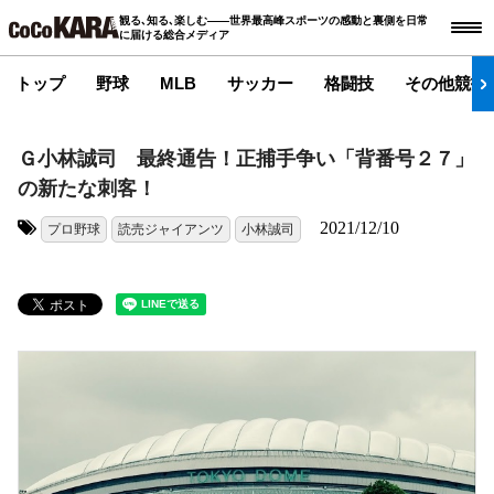
観る､知る､楽しむ――世界最高峰スポーツの感動と裏側を日常
に届ける総合メディア
トップ
野球
MLB
サッカー
格闘技
その他競技
Ｇ小林誠司 最終通告！正捕手争い「背番号２７」
の新たな刺客！
2021/12/10
プロ野球
読売ジャイアンツ
小林誠司
タグ: