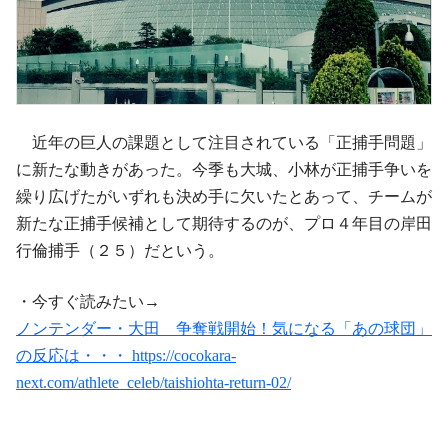
近年の巨人の課題として注目されている「正捕手問題」
に新たな動きがあった。今季も大城、小林が正捕手争いを
繰り広げたがいずれも決め手に欠いたとあって、チームが
新たな正捕手候補として期待するのが、プロ４年目の岸田
行倫捕手（２５）だという。
・今すぐ読みたい→
ノンテンダー・大田 争奪戦開始！気になる「あの球団」
の反応は・・・ https://cocokara-
next.com/athlete_celeb/taishiohta-return-02/