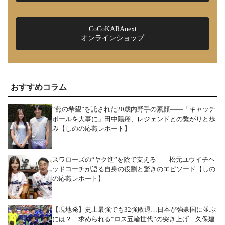
CoCoKARAnext
オンラインショップ
おすすめコラム
“燕の希望”を託された20歳内野手の素顔――「キャッチ
ボールを大事に」田中陽翔、レジェンドとの繋がりと歩
み【しのの応燕レポート】
スワローズの“ヤク進”を陰で支える――松元ユウイチヘ
ッドコーチが語る自身の役割と驚きのエピソード【しの
の応燕レポート】
【現地発】史上最強でも32強敗退…日本が強豪国に並ぶ
には？ 求められる“ロス五輪世代”の突き上げ 久保建