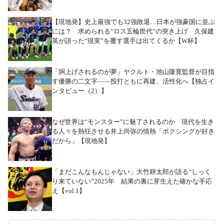
【現地発】史上最強でも32強敗退…日本が強豪国に並ぶ
には？ 求められる“ロス五輪世代”の突き上げ 久保建
英が語った“現実”を覆す選手は出てくるか【W杯】
「胴上げされるのが夢」ヤクルト・池山隆寛監督が目指
す優勝の二文字――投打ともに再建、活性化へ【独占イ
ンタビュー（2）】
なぜ世界は“モンスター”に魅了されるのか 現代を生き
る人々を熱狂させる井上尚弥の情熱「ボクシングが好き
だから」【現地発】
「まだこんなもんじゃない」大竹耕太郎が語る“しっく
り来ていない”2025年 結果の裏に芽生えた確かな手応
え【vol.1】