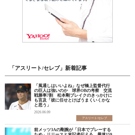
「アスリート/セレブ」新着記事
「風通しはいいよね」なぜ橋上監督代行
の巨人は強いのか 球界OBの考察 交流
戦勝率7割 松本剛ブレイクのきっかけに
も言及「彼に任せとけばうまくいくかな
と思う」
2026.06.09
アスリート/セレブ
前メッツ3Aの剛腕が「日本でプレーする
ため」リリースと米記者伝える 最速159