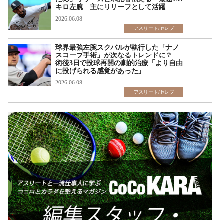
キロ左腕 主にリリーフとして活躍
2026.06.08
アスリート/セレブ
球界最強左腕スクバルが執行した「ナノ
スコープ手術」が次なるトレンドに？
術後3日で投球再開の劇的治療「より自由
に投げられる感覚があった」
2026.06.08
アスリート/セレブ