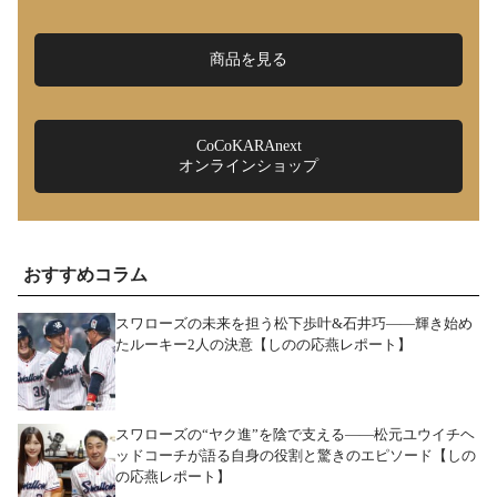
商品を見る
CoCoKARAnext
オンラインショップ
おすすめコラム
スワローズの未来を担う松下歩叶&石井巧――輝き始め
たルーキー2人の決意【しのの応燕レポート】
スワローズの“ヤク進”を陰で支える――松元ユウイチヘ
ッドコーチが語る自身の役割と驚きのエピソード【しの
の応燕レポート】