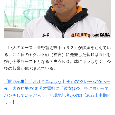
巨人のエース・菅野智之投手（３２）が試練を迎えてい
る。２４日のヤクルト戦（神宮）に先発した菅野は５回を
投げ今季ワーストとなる７失点ＫＯ。球にキレもなく、今
後の影響が危ぶまれている。
【関連記事】「オオタニはもう十分」の“クレーム”から一
夜、大谷翔平の101号本塁打に「彼女は今、空に向かって
パンチしているだろう」と現地記者が皮肉【2022上半期ヒ
ット】