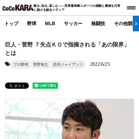
観る､知る､楽しむ――世界最高峰スポーツの感動と裏側を日常
に届ける総合メディア
トップ
野球
MLB
サッカー
格闘技
その他競技
巨人・菅野 ７失点ＫＯで指摘される「あの限界」
とは
2022/6/25
プロ野球
菅野智之
読売ジャイアンツ
タグ: