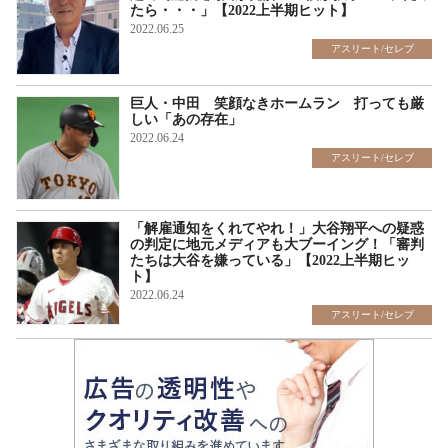
たら・・・」【2022上半期ヒット】
2022.06.25
アスリート/セレブ
巨人・中田 笑顔なきホームラン 打っても厳
しい「あの存在」
2022.06.24
アスリート/セレブ
「解雇通知をくれてやれ！」大谷翔平への疑惑
の判定に地元メディアも大ブーイング！「審判
たちは大谷を嫌っている」【2022上半期ヒッ
ト】
2022.06.24
アスリート/セレブ