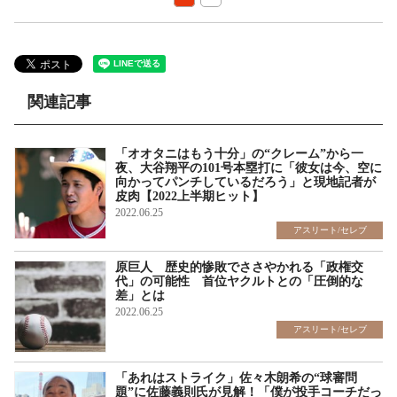
関連記事
「オオタニはもう十分」の“クレーム”から一
夜、大谷翔平の101号本塁打に「彼女は今、空に
向かってパンチしているだろう」と現地記者が
皮肉【2022上半期ヒット】
2022.06.25
アスリート/セレブ
原巨人 歴史的惨敗でささやかれる「政権交
代」の可能性 首位ヤクルトとの「圧倒的な
差」とは
2022.06.25
アスリート/セレブ
「あれはストライク」佐々木朗希の“球審問
題”に佐藤義則氏が見解！「僕が投手コーチだっ