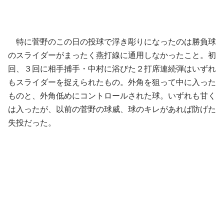
特に菅野のこの日の投球で浮き彫りになったのは勝負球
のスライダーがまったく燕打線に通用しなかったこと。初
回、３回に相手捕手・中村に浴びた２打席連続弾はいずれ
もスライダーを捉えられたもの。外角を狙って中に入った
ものと、外角低めにコントロールされた球。いずれも甘く
は入ったが、以前の菅野の球威、球のキレがあれば防げた
失投だった。