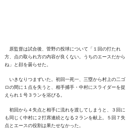
原監督は試合後、菅野の投球について「１回の打たれ
方、点の取られ方の内容が良くない。うちのエースだから
ね」と顔を曇らせた。
いきなりつまずいた。初回一死一、三塁から村上の二ゴ
ロの間に１点を失うと、相手捕手・中村にスライダーを捉
えられ１号３ランを浴びる。
初回から４失点と相手に流れを渡してしまうと、３回に
も同じく中村に２打席連続となる２ランを献上。５回７失
点とエースの役割は果たせなかった。