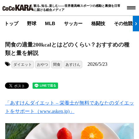
観る､知る､楽しむ――世界最高峰スポーツの感動と裏側を日常
に届ける総合メディア
トップ
野球
MLB
サッカー
格闘技
その他競技
間食の適量200kcalとはどのくらい？おすすめの種
類と量を解説
2026/5/23
ダイエット
おやつ
間食
あすけん
タグ:
「あすけんダイエット – 栄養士が無料であなたのダイエッ
トをサポート（www.asken.jp)」