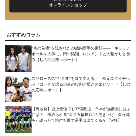
オンラインショップ
おすすめコラム
“燕の希望”を託された20歳内野手の素顔――「キャッチ
ボールを大事に」田中陽翔、レジェンドとの繋がりと歩
み【しのの応燕レポート】
スワローズの“ヤク進”を陰で支える――松元ユウイチヘ
ッドコーチが語る自身の役割と驚きのエピソード【しの
の応燕レポート】
【現地発】史上最強でも32強敗退…日本が強豪国に並ぶ
には？ 求められる“ロス五輪世代”の突き上げ 久保建
英が語った“現実”を覆す選手は出てくるか【W杯】