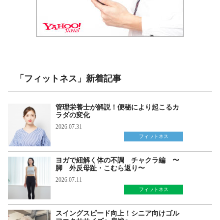
「フィットネス」新着記事
管理栄養士が解説！便秘により起こるカ
ラダの変化
2026.07.31
フィットネス
ヨガで紐解く体の不調 チャクラ編 〜
脚 外反母趾・こむら返り〜
2026.07.11
フィットネス
スイングスピード向上！シニア向けゴル