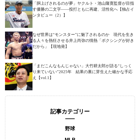
「胴上げされるのが夢」ヤクルト・池山隆寛監督が目指
す優勝の二文字――投打ともに再建、活性化へ【独占イ
ンタビュー（2）】
なぜ世界は“モンスター”に魅了されるのか 現代を生き
る人々を熱狂させる井上尚弥の情熱「ボクシングが好き
だから」【現地発】
「まだこんなもんじゃない」大竹耕太郎が語る“しっく
り来ていない”2025年 結果の裏に芽生えた確かな手応
え【vol.1】
記事カテゴリー
野球
MLB