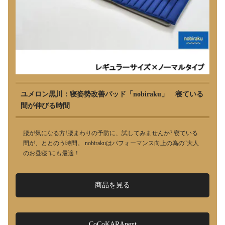
ユメロン黒川：寝姿勢改善パッド「nobiraku」 寝ている
間が伸びる時間
腰が気になる方!腰まわりの予防に、試してみませんか? 寝ている
間が、ととのう時間。 nobirakuはパフォーマンス向上の為の“大人
のお昼寝”にも最適！
商品を見る
CoCoKARAnext