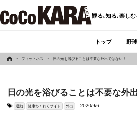
観る､知る､楽し
トップ
野
>
フィットネス
>
日の光を浴びることは不要な外出ではない！
日の光を浴びることは不要な外
2020/9/6
運動
健康わくわくサイト
外出
タグ: