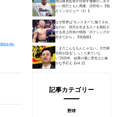
池山隆寛監督が目指す優勝の二文字
――投打ともに再建、活性化へ【独
占インタビュー（2）】
なぜ世界は“モンスター”に魅了され
るのか 現代を生きる人々を熱狂さ
せる井上尚弥の情熱「ボクシングが
好きだから」【現地発】
os-to-
「まだこんなもんじゃない」大竹耕
太郎が語る“しっくり来ていな
い”2025年 結果の裏に芽生えた確
かな手応え【vol.1】
記事カテゴリー
野球