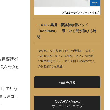
ユメロン黒川：寝姿勢改善パッド
「nobiraku」 寝ている間が伸びる時
間
腰が気になる方!腰まわりの予防に、試して
みませんか? 寝ている間が、ととのう時間。
自粛要請が
nobirakuはパフォーマンス向上の為の“大人
のお昼寝”にも最適！
め息を付きた
商品を見る
用して行う
標は達成し
CoCoKARAnext
！
オンラインショップ