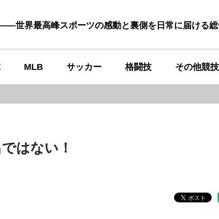
む――世界最高峰スポーツの感動と裏側を日常に届ける
球
MLB
サッカー
格闘技
その他競技
出ではない！