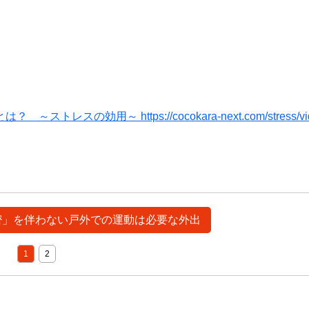
用～ https://cocokara-next.com/stress/vide
の密」を伴わない戸外での運動は必要な外出
1
2