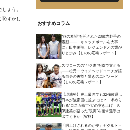
でしょう。
く恥ずかし
おすすめコラム
“燕の希望”を託された20歳内野手の
素顔――「キャッチボールを大事
に」田中陽翔、レジェンドとの繋が
りと歩み【しのの応燕レポート】
スワローズの“ヤク進”を陰で支える
――松元ユウイチヘッドコーチが語
る自身の役割と驚きのエピソード
【しのの応燕レポート】
【現地発】史上最強でも32強敗退…
日本が強豪国に並ぶには？ 求めら
れる“ロス五輪世代”の突き上げ 久
保建英が語った“現実”を覆す選手は
出てくるか【W杯】
「胴上げされるのが夢」ヤクルト・