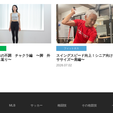
フィットネス
体の不調 チャクラ編 〜脚 外
スイングスピード向上！シニア向け
ら返り〜
ササイズ〜肩編〜
2026.07.02
MLB
サッカー
格闘技
その他競技