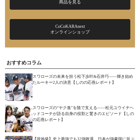
商品を見る
CoCoKARAnext
オンラインショップ
おすすめコラム
スワローズの未来を担う松下歩叶&石井巧――輝き始め
たルーキー2人の決意【しのの応燕レポート】
スワローズの“ヤク進”を陰で支える――松元ユウイチヘ
ッドコーチが語る自身の役割と驚きのエピソード【しの
の応燕レポート】
【現地発】史上最強でも32強敗退…日本が強豪国に並ぶ