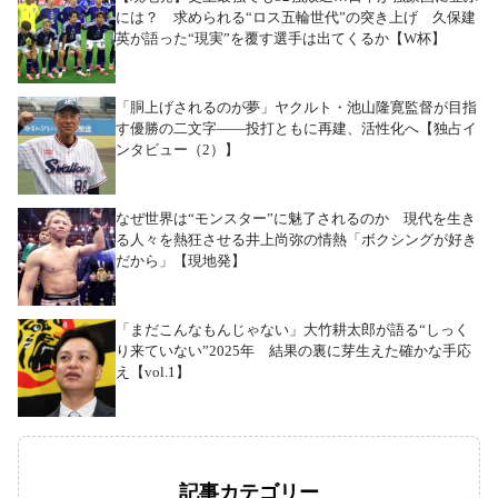
には？ 求められる“ロス五輪世代”の突き上げ 久保建
英が語った“現実”を覆す選手は出てくるか【W杯】
「胴上げされるのが夢」ヤクルト・池山隆寛監督が目指
す優勝の二文字――投打ともに再建、活性化へ【独占イ
ンタビュー（2）】
なぜ世界は“モンスター”に魅了されるのか 現代を生き
る人々を熱狂させる井上尚弥の情熱「ボクシングが好き
だから」【現地発】
「まだこんなもんじゃない」大竹耕太郎が語る“しっく
り来ていない”2025年 結果の裏に芽生えた確かな手応
え【vol.1】
記事カテゴリー