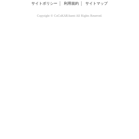
サイトポリシー
│
利用規約
│
サイトマップ
Copyright © CoCoKARAnext All Rights Reserved.