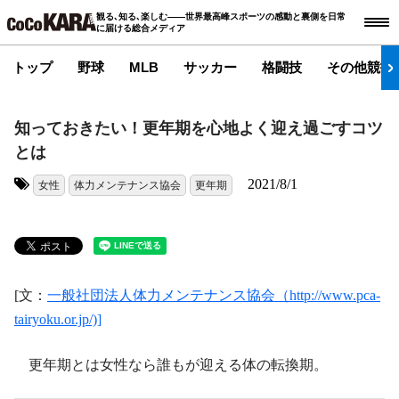
観る､知る､楽しむ――世界最高峰スポーツの感動と裏側を日常
に届ける総合メディア
トップ
野球
MLB
サッカー
格闘技
その他競技
知っておきたい！更年期を心地よく迎え過ごすコツ
とは
2021/8/1
女性
体力メンテナンス協会
更年期
タグ:
[文：
一般社団法人体力メンテナンス協会（http://www.pca-
tairyoku.or.jp/)]
更年期とは女性なら誰もが迎える体の転換期。