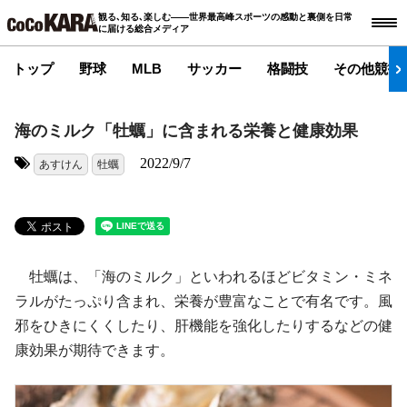
観る､知る､楽しむ――世界最高峰スポーツの感動と裏側を日常
に届ける総合メディア
トップ
野球
MLB
サッカー
格闘技
その他競技
海のミルク「牡蠣」に含まれる栄養と健康効果
2022/9/7
あすけん
牡蠣
タグ:
牡蠣は、「海のミルク」といわれるほどビタミン・ミネ
ラルがたっぷり含まれ、栄養が豊富なことで有名です。風
邪をひきにくくしたり、肝機能を強化したりするなどの健
康効果が期待できます。