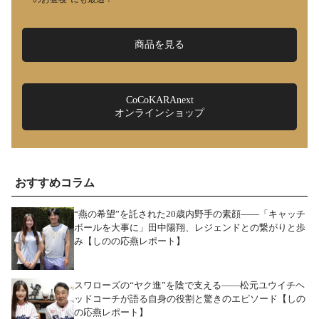
商品を見る
CoCoKARAnext
オンラインショップ
おすすめコラム
“燕の希望”を託された20歳内野手の素顔――「キャッチ
ボールを大事に」田中陽翔、レジェンドとの繋がりと歩
み【しのの応燕レポート】
スワローズの“ヤク進”を陰で支える――松元ユウイチヘ
ッドコーチが語る自身の役割と驚きのエピソード【しの
の応燕レポート】