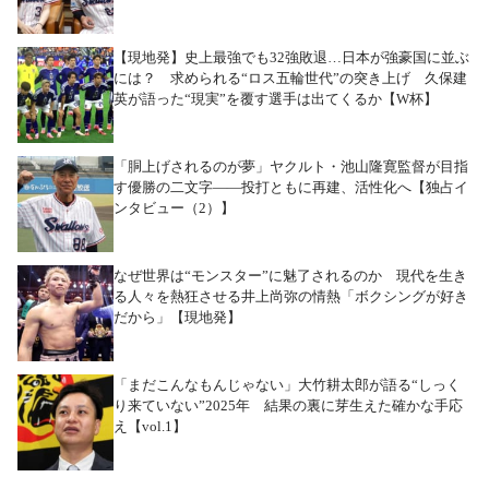
【現地発】史上最強でも32強敗退…日本が強豪国に並ぶ
には？ 求められる“ロス五輪世代”の突き上げ 久保建
英が語った“現実”を覆す選手は出てくるか【W杯】
「胴上げされるのが夢」ヤクルト・池山隆寛監督が目指
す優勝の二文字――投打ともに再建、活性化へ【独占イ
ンタビュー（2）】
なぜ世界は“モンスター”に魅了されるのか 現代を生き
る人々を熱狂させる井上尚弥の情熱「ボクシングが好き
だから」【現地発】
「まだこんなもんじゃない」大竹耕太郎が語る“しっく
り来ていない”2025年 結果の裏に芽生えた確かな手応
え【vol.1】