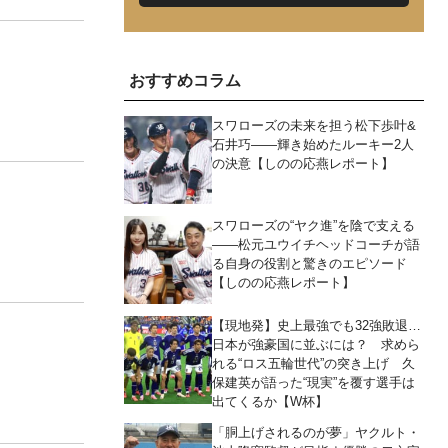
おすすめコラム
スワローズの未来を担う松下歩叶&
石井巧――輝き始めたルーキー2人
の決意【しのの応燕レポート】
スワローズの“ヤク進”を陰で支える
――松元ユウイチヘッドコーチが語
る自身の役割と驚きのエピソード
【しのの応燕レポート】
【現地発】史上最強でも32強敗退…
日本が強豪国に並ぶには？ 求めら
れる“ロス五輪世代”の突き上げ 久
保建英が語った“現実”を覆す選手は
出てくるか【W杯】
「胴上げされるのが夢」ヤクルト・