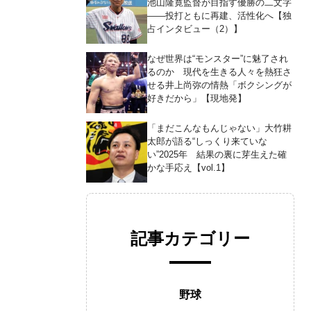
池山隆寛監督が目指す優勝の二文字
――投打ともに再建、活性化へ【独
占インタビュー（2）】
なぜ世界は“モンスター”に魅了され
るのか 現代を生きる人々を熱狂さ
せる井上尚弥の情熱「ボクシングが
好きだから」【現地発】
「まだこんなもんじゃない」大竹耕
太郎が語る“しっくり来ていな
い”2025年 結果の裏に芽生えた確
かな手応え【vol.1】
記事カテゴリー
野球