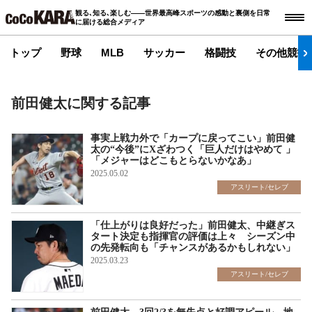
観る､知る､楽しむ――世界最高峰スポーツの感動と裏側を日常
に届ける総合メディア
トップ
野球
MLB
サッカー
格闘技
その他競技
前田健太に関する記事
事実上戦力外で「カープに戻ってこい」前田健
太の“今後”にXざわつく「巨人だけはやめて 」
「メジャーはどこもとらないかなあ」
2025.05.02
アスリート/セレブ
「仕上がりは良好だった」前田健太、中継ぎス
タート決定も指揮官の評価は上々 シーズン中
の先発転向も「チャンスがあるかもしれない」
2025.03.23
アスリート/セレブ