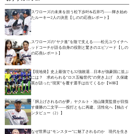
スワローズの未来を担う松下歩叶&石井巧――輝き始め
たルーキー2人の決意【しのの応燕レポート】
スワローズの“ヤク進”を陰で支える――松元ユウイチヘ
ッドコーチが語る自身の役割と驚きのエピソード【しの
の応燕レポート】
【現地発】史上最強でも32強敗退…日本が強豪国に並ぶ
には？ 求められる“ロス五輪世代”の突き上げ 久保建
英が語った“現実”を覆す選手は出てくるか【W杯】
「胴上げされるのが夢」ヤクルト・池山隆寛監督が目指
す優勝の二文字――投打ともに再建、活性化へ【独占イ
ンタビュー（2）】
なぜ世界は“モンスター”に魅了されるのか 現代を生き