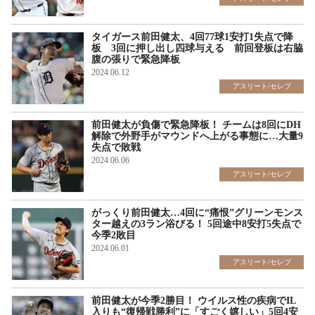
タイガース前田健太、4回77球1安打1失点で降
板 3回に押し出し四球与える 前回登板は右脇
腹の張りで緊急降板
2024.06.12
アスリート/セレブ
前田健太が負傷で緊急降板！ チームは8回にDH
解除で外野手がマウンドへ上がる事態に…大量9
失点で敗戦
2024.06.06
アスリート/セレブ
がっくり前田健太…4回に“痛恨”グリーンモンス
ター越えの3ラン浴びる！ 5回途中8安打5失点で
今季2敗目
2024.06.01
アスリート/セレブ
前田健太が今季2勝目！ ウイルス性の疾病でIL
入りも“復帰戦勝利”に「すごく嬉しい」5回4安