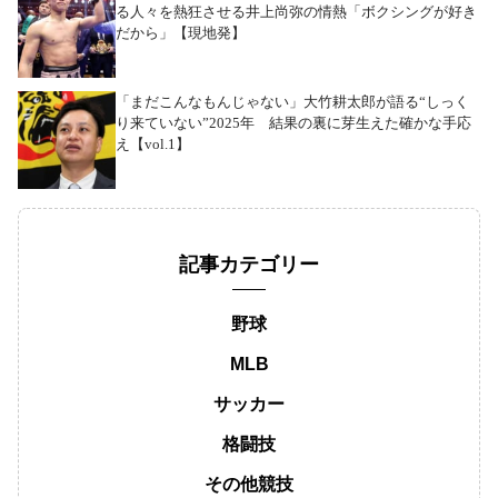
る人々を熱狂させる井上尚弥の情熱「ボクシングが好き
だから」【現地発】
「まだこんなもんじゃない」大竹耕太郎が語る“しっく
り来ていない”2025年 結果の裏に芽生えた確かな手応
え【vol.1】
記事カテゴリー
野球
MLB
サッカー
格闘技
その他競技