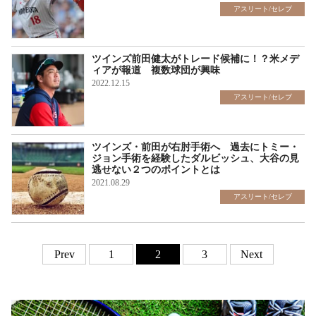
アスリート/セレブ
ツインズ前田健太がトレード候補に！？米メデ
ィアが報道 複数球団が興味
2022.12.15
アスリート/セレブ
ツインズ・前田が右肘手術へ 過去にトミー・
ジョン手術を経験したダルビッシュ、大谷の見
逃せない２つのポイントとは
2021.08.29
アスリート/セレブ
Prev
1
2
3
Next