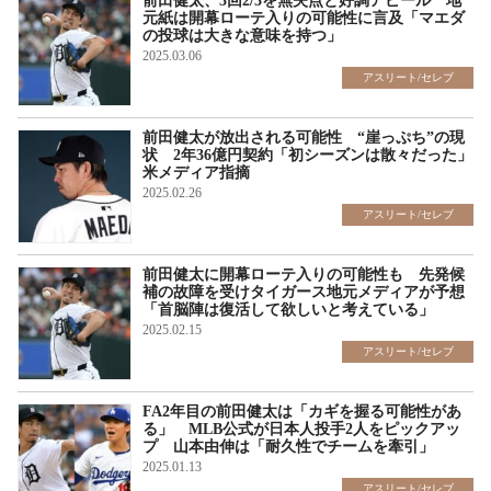
前田健太、3回2/3を無失点と好調アピール 地
元紙は開幕ローテ入りの可能性に言及「マエダ
の投球は大きな意味を持つ」
2025.03.06
アスリート/セレブ
前田健太が放出される可能性 “崖っぷち”の現
状 2年36億円契約「初シーズンは散々だった」
米メディア指摘
2025.02.26
アスリート/セレブ
前田健太に開幕ローテ入りの可能性も 先発候
補の故障を受けタイガース地元メディアが予想
「首脳陣は復活して欲しいと考えている」
2025.02.15
アスリート/セレブ
FA2年目の前田健太は「カギを握る可能性があ
る」 MLB公式が日本人投手2人をピックアッ
プ 山本由伸は「耐久性でチームを牽引」
2025.01.13
アスリート/セレブ