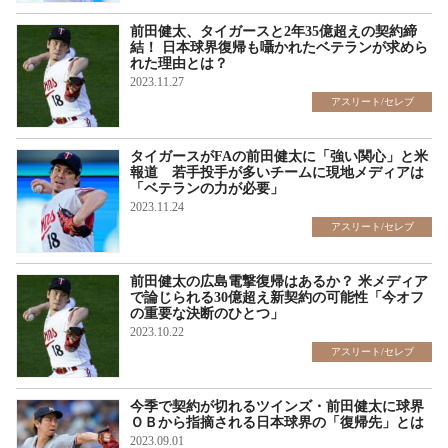
前田健太、タイガースと2年35億超えの契約締
結！ 日本球界復帰も囁かれたベテランが求めら
れた理由とは？
2023.11.27
アスリート/セレブ
タイガースがFAの前田健太に「強い関心」と米
報道 若手投手が多いチームに現地メディアは
「ベテランの力が必要」
2023.11.24
アスリート/セレブ
前田健太の広島電撃復帰はあるか？ 米メディア
で論じられる30億超え新契約の可能性「今オフ
の重要な決断のひとつ」
2023.10.22
アスリート/セレブ
今季で契約が切れるツインズ・前田健太に球界
ＯＢから指摘される日本球界の「復帰先」とは
2023.09.01