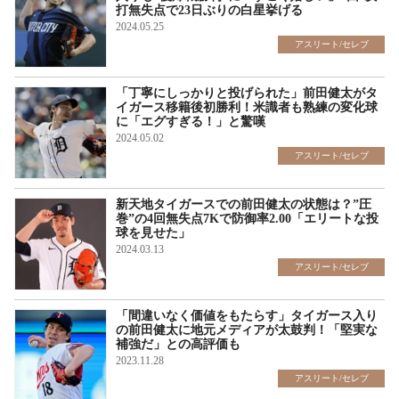
打無失点で23日ぶりの白星挙げる
2024.05.25
アスリート/セレブ
「丁寧にしっかりと投げられた」前田健太がタ
イガース移籍後初勝利！米識者も熟練の変化球
に「エグすぎる！」と驚嘆
2024.05.02
アスリート/セレブ
新天地タイガースでの前田健太の状態は？”圧
巻”の4回無失点7Kで防御率2.00「エリートな投
球を見せた」
2024.03.13
アスリート/セレブ
「間違いなく価値をもたらす」タイガース入り
の前田健太に地元メディアが太鼓判！「堅実な
補強だ」との高評価も
2023.11.28
アスリート/セレブ