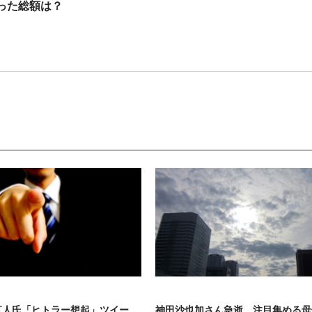
った総額は？
話題
直人氏「ヒトラー想起」ツイー
神田沙也加さん急逝 注目集める母