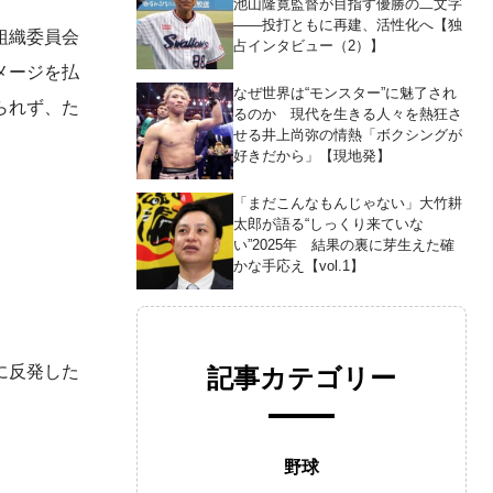
池山隆寛監督が目指す優勝の二文字
――投打ともに再建、活性化へ【独
組織委員会
占インタビュー（2）】
メージを払
なぜ世界は“モンスター”に魅了され
られず、た
るのか 現代を生きる人々を熱狂さ
せる井上尚弥の情熱「ボクシングが
好きだから」【現地発】
「まだこんなもんじゃない」大竹耕
太郎が語る“しっくり来ていな
い”2025年 結果の裏に芽生えた確
かな手応え【vol.1】
に反発した
記事カテゴリー
野球