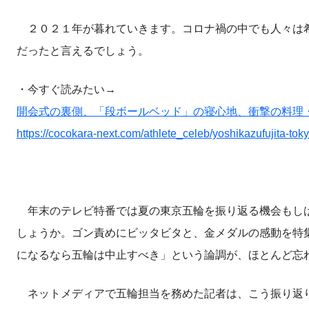
２０２１年が暮れていきます。コロナ禍の中でも人々は希
だったと言えるでしょう。
・今すぐ読みたい→
開会式の裏側、「段ボールベッド」の寝心地、衝撃の料理
https://cocokara-next.com/athlete_celeb/yoshikazufujita-toky
年末のテレビ特番では夏の東京五輪を振り返る機会もしば
しょうか。ゴン責めにビッタビタと、金メダルの感動を特
になるなら五輪は中止すべき」という論調が、ほとんど忘
ネットメディアで五輪担当を務めた記者は、こう振り返