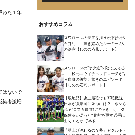
重ねた１年
おすすめコラム
スワローズの未来を担う松下歩叶&
石井巧――輝き始めたルーキー2人
の決意【しのの応燕レポート】
スワローズの“ヤク進”を陰で支える
――松元ユウイチヘッドコーチが語
る自身の役割と驚きのエピソード
【しのの応燕レポート】
ではないで
【現地発】史上最強でも32強敗退…
感染者激増
日本が強豪国に並ぶには？ 求めら
れる“ロス五輪世代”の突き上げ 久
保建英が語った“現実”を覆す選手は
出てくるか【W杯】
「胴上げされるのが夢」ヤクルト・