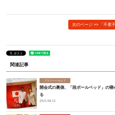
次のページ >> 「不
関連記事
アスリート/セレブ
開会式の裏側、「段ボールベッド」の寝
る
2021.08.13