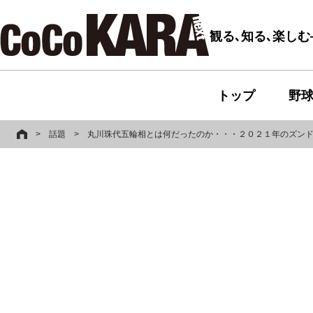
観る､知る､楽し
トップ
野
>
話題
>
丸川珠代五輪相とは何だったのか・・・２０２１年のズン