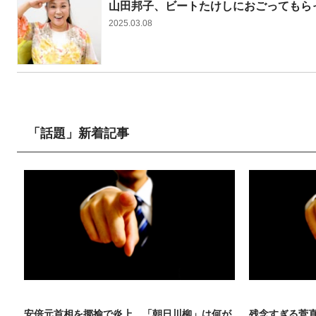
山田邦子、ビートたけしにおごってもら
2025.03.08
「話題」新着記事
話題
話題
安倍元首相を揶揄で炎上 「朝日川柳」は何が
残念すぎる菅