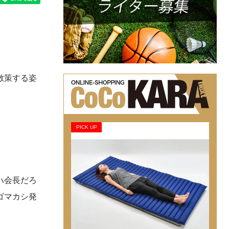
散策する姿
PICK UP
ハ会長だろ
ゴマカシ発