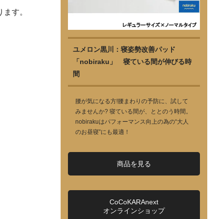
ります。
ユメロン黒川：寝姿勢改善パッド
「nobiraku」 寝ている間が伸びる時
間
腰が気になる方!腰まわりの予防に、試して
みませんか? 寝ている間が、ととのう時間。
nobirakuはパフォーマンス向上の為の“大人
のお昼寝”にも最適！
商品を見る
CoCoKARAnext
オンラインショップ