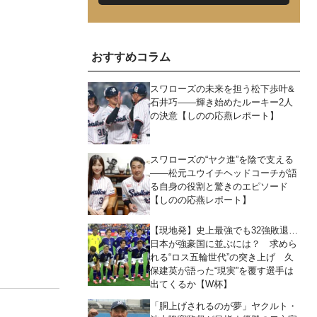
おすすめコラム
スワローズの未来を担う松下歩叶&
石井巧――輝き始めたルーキー2人
の決意【しのの応燕レポート】
スワローズの“ヤク進”を陰で支える
――松元ユウイチヘッドコーチが語
る自身の役割と驚きのエピソード
【しのの応燕レポート】
【現地発】史上最強でも32強敗退…
日本が強豪国に並ぶには？ 求めら
れる“ロス五輪世代”の突き上げ 久
保建英が語った“現実”を覆す選手は
出てくるか【W杯】
「胴上げされるのが夢」ヤクルト・