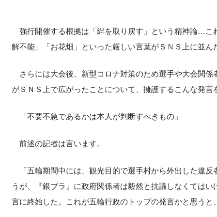
強行開催する根拠は「絆を取り戻す」という精神論…こ
解不能」「お花畑」といった厳しい言葉がＳＮＳ上に並ん
さらには大会後、新型コロナ対策のため選手や大会関係者
がＳＮＳ上で広がったことについて、擁護するこんな発言
「不要不急であるかは本人が判断すべきもの」
前述の記者は言います。
「五輪期間中には、観光目的で選手村から外出した違反者
うが、『銀ブラ』に政府関係者は毅然と抗議しなくてはい
言に終始した。これが五輪行政のトップの発言かと思うと