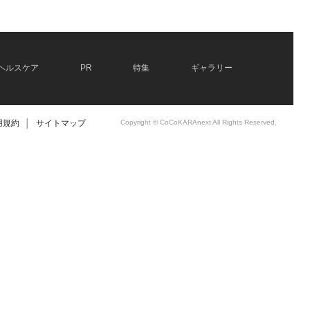
ヘルスケア
PR
特集
ギャラリー
用規約
│
サイトマップ
Copyright © CoCoKARAnext All Rights Reserved.