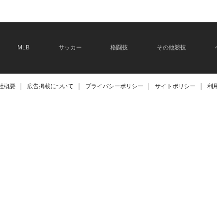
MLB
サッカー
格闘技
その他競技
社概要
│
広告掲載について
│
プライバシーポリシー
│
サイトポリシー
│
利