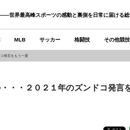
む――世界最高峰スポーツの感動と裏側を日常に届ける
球
MLB
サッカー
格闘技
その他競技
ドコ発言をもう一度
か・・・２０２１年のズンドコ発言