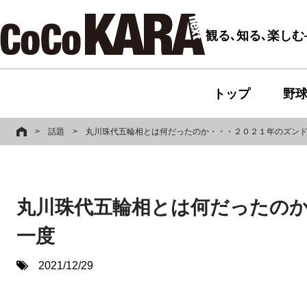
観る､知る､楽し
トップ
野
>
話題
>
丸川珠代五輪相とは何だったのか・・・２０２１年のズン
丸川珠代五輪相とは何だったの
一度
2021/12/29