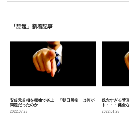
「話題」新着記事
話題
話題
安倍元首相を揶揄で炎上 「朝日川柳」は何が
残念すぎる菅
問題だったのか
ト・・・健全
2022.07.28
2022.01.28