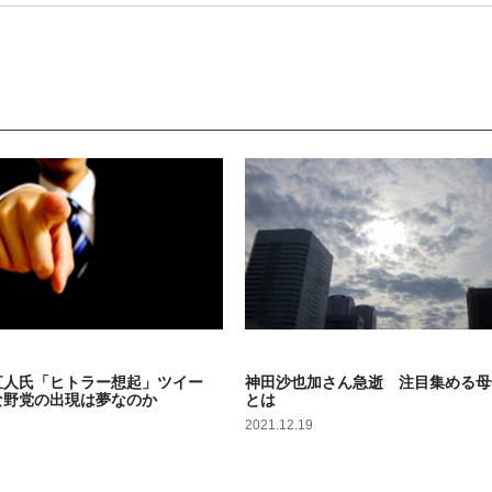
話題
直人氏「ヒトラー想起」ツイー
神田沙也加さん急逝 注目集める母
な野党の出現は夢なのか
とは
2021.12.19