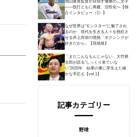
池山隆寛監督が目指す優勝の二文字
――投打ともに再建、活性化へ【独
占インタビュー（2）】
なぜ世界は“モンスター”に魅了され
るのか 現代を生きる人々を熱狂さ
せる井上尚弥の情熱「ボクシングが
好きだから」【現地発】
「まだこんなもんじゃない」大竹耕
太郎が語る“しっくり来ていな
い”2025年 結果の裏に芽生えた確
かな手応え【vol.1】
記事カテゴリー
野球