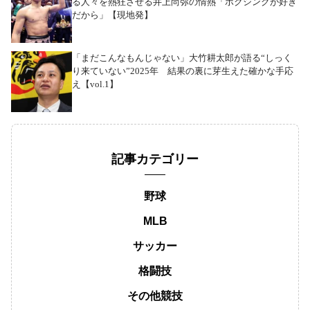
る人々を熱狂させる井上尚弥の情熱「ボクシングが好き
だから」【現地発】
「まだこんなもんじゃない」大竹耕太郎が語る“しっく
り来ていない”2025年 結果の裏に芽生えた確かな手応
え【vol.1】
記事カテゴリー
野球
MLB
サッカー
格闘技
その他競技