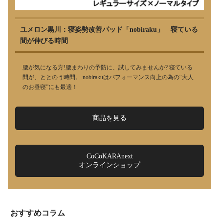
ユメロン黒川：寝姿勢改善パッド「nobiraku」 寝ている
間が伸びる時間
腰が気になる方!腰まわりの予防に、試してみませんか? 寝ている
間が、ととのう時間。 nobirakuはパフォーマンス向上の為の“大人
のお昼寝”にも最適！
商品を見る
CoCoKARAnext
オンラインショップ
おすすめコラム