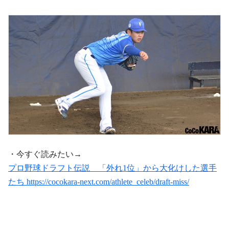
・今すぐ読みたい→
プロ野球ドラフト伝説 「外れ1位」から大化けした選手
たち https://cocokara-next.com/athlete_celeb/draft-miss/