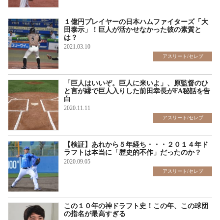
１億円プレイヤーの日本ハムファイターズ「大
田泰示」！巨人が活かせなかった彼の素質と
は？
2021.03.10
アスリート/セレブ
「巨人はいいぞ。巨人に来いよ」、原監督のひ
と言が縁で巨人入りした前田幸長がFA秘話を告
白
2020.11.11
アスリート/セレブ
【検証】あれから５年経ち・・・２０１４年ド
ラフトは本当に「歴史的不作」だったのか？
2020.09.05
アスリート/セレブ
この１０年の神ドラフト史！この年、この球団
の指名が最高すぎる