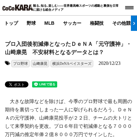
観る､知る､楽しむ――世界最高峰スポーツの感動と裏側を日常
に届ける総合メディア
トップ
野球
MLB
サッカー
格闘技
その他競技
プロ入団後初減俸となったＤｅＮＡ「元守護神」・
山﨑康晃 不安材料となるデータとは？
2020/12/23
プロ野球
山﨑康晃
横浜DeNAベイスターズ
タグ:
大きな故障などを除けば、今季のプロ野球で最も周囲の
期待を裏切ってしまった一人に挙げられるだろう。ＤｅＮ
Ａの元守護神、山﨑康晃投手が２２日、チームの大トリと
して来季契約を更改。プロ６年目で初減俸となる７０００
万円減の推定年俸２億８０００万円でサインした。