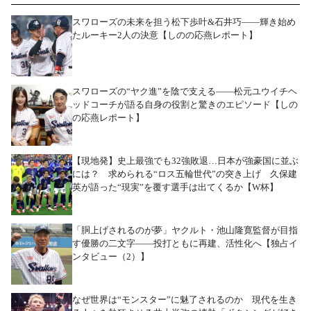
スワローズの未来を担う松下歩叶&石井巧――輝き始め
たルーキー2人の決意【しのの応燕レポート】
スワローズの“ヤク進”を陰で支える――松元ユウイチヘ
ッドコーチが語る自身の役割と驚きのエピソード【しの
の応燕レポート】
【現地発】史上最強でも32強敗退…日本が強豪国に並ぶ
には？ 求められる“ロス五輪世代”の突き上げ 久保建
英が語った“現実”を覆す選手は出てくるか【W杯】
「胴上げされるのが夢」ヤクルト・池山隆寛監督が目指
す優勝の二文字――投打ともに再建、活性化へ【独占イ
ンタビュー（2）】
なぜ世界は“モンスター”に魅了されるのか 現代を生き