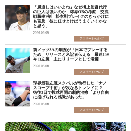
「風通しはいいよね」なぜ橋上監督代行
の巨人は強いのか 球界OBの考察 交流
戦勝率7割 松本剛ブレイクのきっかけに
も言及「彼に任せとけばうまくいくかな
と思う」
2026.06.09
アスリート/セレブ
前メッツ3Aの剛腕が「日本でプレーする
ため」リリースと米記者伝える 最速159
キロ左腕 主にリリーフとして活躍
2026.06.08
アスリート/セレブ
球界最強左腕スクバルが執行した「ナノ
スコープ手術」が次なるトレンドに？
術後3日で投球再開の劇的治療「より自由
に投げられる感覚があった」
2026.06.08
アスリート/セレブ