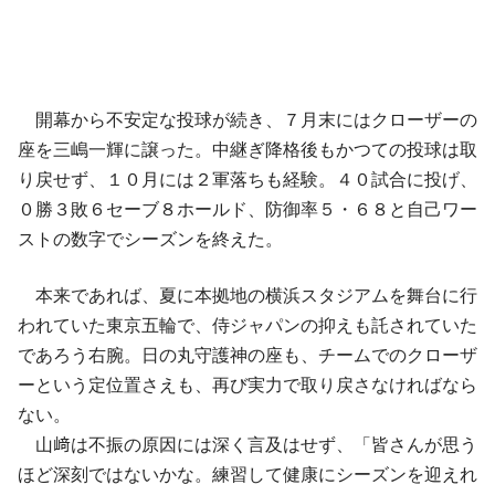
開幕から不安定な投球が続き、７月末にはクローザーの
座を三嶋一輝に譲った。中継ぎ降格後もかつての投球は取
り戻せず、１０月には２軍落ちも経験。４０試合に投げ、
０勝３敗６セーブ８ホールド、防御率５・６８と自己ワー
ストの数字でシーズンを終えた。
本来であれば、夏に本拠地の横浜スタジアムを舞台に行
われていた東京五輪で、侍ジャパンの抑えも託されていた
であろう右腕。日の丸守護神の座も、チームでのクローザ
ーという定位置さえも、再び実力で取り戻さなければなら
ない。
山﨑は不振の原因には深く言及はせず、「皆さんが思う
ほど深刻ではないかな。練習して健康にシーズンを迎えれ