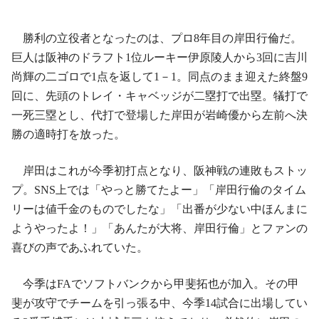
勝利の立役者となったのは、プロ8年目の岸田行倫だ。
巨人は阪神のドラフト1位ルーキー伊原陵人から3回に吉川
尚輝の二ゴロで1点を返して1－1。同点のまま迎えた終盤9
回に、先頭のトレイ・キャベッジが二塁打で出塁。犠打で
一死三塁とし、代打で登場した岸田が岩崎優から左前へ決
勝の適時打を放った。
岸田はこれが今季初打点となり、阪神戦の連敗もストッ
プ。SNS上では「やっと勝てたよー」「岸田行倫のタイム
リーは値千金のものでしたな」「出番が少ない中ほんまに
ようやったよ！」「あんたが大将、岸田行倫」とファンの
喜びの声であふれていた。
今季はFAでソフトバンクから甲斐拓也が加入。その甲
斐が攻守でチームを引っ張る中、今季14試合に出場してい