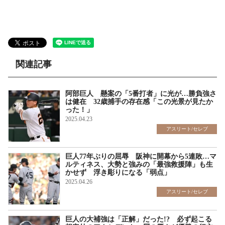
関連記事
阿部巨人 懸案の「5番打者」に光が…勝負強さ
は健在 32歳捕手の存在感「この光景が見たか
った！」
2025.04.23
アスリート/セレブ
巨人77年ぶりの屈辱 阪神に開幕から5連敗…マ
ルティネス、大勢と強みの「最強救援陣」も生
かせず 浮き彫りになる「弱点」
2025.04.26
アスリート/セレブ
巨人の大補強は「正解」だった!? 必ず起こる