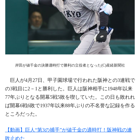
岸田が値千金の決勝適時打で勝利の立役者となった(C)産経新聞社
巨人が4月27日、甲子園球場で行われた阪神との3連戦で
の3戦目に2－1と勝利した。巨人は阪神相手に1948年以来
77年ぶりとなる開幕5戦5敗を喫していた。この日も敗れれ
ば開幕6戦6敗で1937年以来88年ぶりの不名誉な記録を作る
ところだった。
【動画】巨人“第3の捕手”が値千金の適時打！阪神戦の連
敗止めた