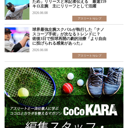
ため」リリースと米記者伝える 最速159
キロ左腕 主にリリーフとして活躍
2026.06.08
アスリート/セレブ
球界最強左腕スクバルが執行した「ナノ
スコープ手術」が次なるトレンドに？
術後3日で投球再開の劇的治療「より自由
に投げられる感覚があった」
2026.06.08
アスリート/セレブ