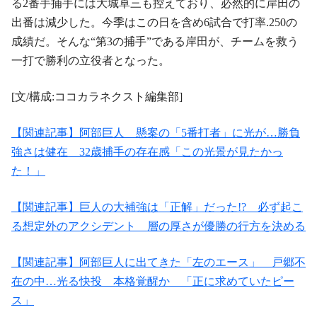
る2番手捕手には大城卓三も控えており、必然的に岸田の
出番は減少した。今季はこの日を含め6試合で打率.250の
成績だ。そんな“第3の捕手”である岸田が、チームを救う
一打で勝利の立役者となった。
[文/構成:ココカラネクスト編集部]
【関連記事】阿部巨人 懸案の「5番打者」に光が…勝負
強さは健在 32歳捕手の存在感「この光景が見たかっ
た！」
【関連記事】巨人の大補強は「正解」だった!? 必ず起こ
る想定外のアクシデント 層の厚さが優勝の行方を決める
【関連記事】阿部巨人に出てきた「左のエース」 戸郷不
在の中…光る快投 本格覚醒か 「正に求めていたピー
ス」