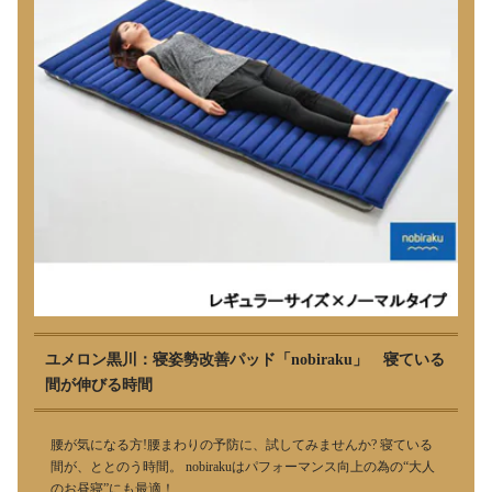
ユメロン黒川：寝姿勢改善パッド「nobiraku」 寝ている
間が伸びる時間
腰が気になる方!腰まわりの予防に、試してみませんか? 寝ている
間が、ととのう時間。 nobirakuはパフォーマンス向上の為の“大人
のお昼寝”にも最適！