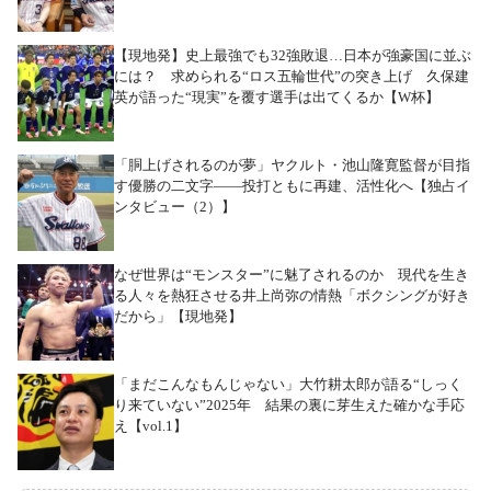
【現地発】史上最強でも32強敗退…日本が強豪国に並ぶ
には？ 求められる“ロス五輪世代”の突き上げ 久保建
英が語った“現実”を覆す選手は出てくるか【W杯】
「胴上げされるのが夢」ヤクルト・池山隆寛監督が目指
す優勝の二文字――投打ともに再建、活性化へ【独占イ
ンタビュー（2）】
なぜ世界は“モンスター”に魅了されるのか 現代を生き
る人々を熱狂させる井上尚弥の情熱「ボクシングが好き
だから」【現地発】
「まだこんなもんじゃない」大竹耕太郎が語る“しっく
り来ていない”2025年 結果の裏に芽生えた確かな手応
え【vol.1】