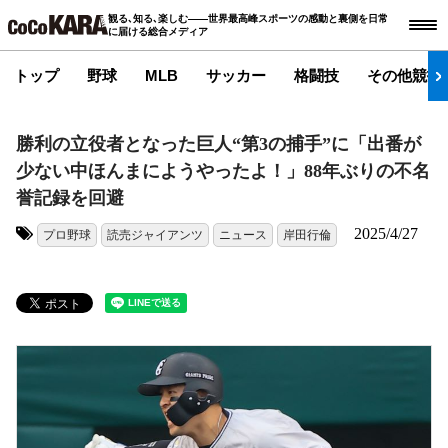
観る､知る､楽しむ――世界最高峰スポーツの感動と裏側を日常
に届ける総合メディア
トップ
野球
MLB
サッカー
格闘技
その他競技
勝利の立役者となった巨人“第3の捕手”に「出番が
少ない中ほんまにようやったよ！」88年ぶりの不名
誉記録を回避
2025/4/27
プロ野球
読売ジャイアンツ
ニュース
岸田行倫
タグ: