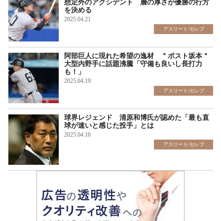
想定外のアクシデント 層の厚さが優勝の行方
を決める
2025.04.21
アスリート/セレブ
阿部巨人に現れた希望の逸材 ＂ポスト坂本＂
大型内野手に話題沸騰「守備も良いし長打力
も！」
2025.04.19
アスリート/セレブ
球界レジェンド 清原和博氏が認めた「最も直
球が速いと感じた投手」とは
2025.04.16
アスリート/セレブ