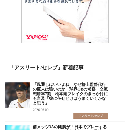
「アスリート/セレブ」新着記事
「風通しはいいよね」なぜ橋上監督代行
の巨人は強いのか 球界OBの考察 交流
戦勝率7割 松本剛ブレイクのきっかけに
も言及「彼に任せとけばうまくいくかな
と思う」
2026.06.09
アスリート/セレブ
前メッツ3Aの剛腕が「日本でプレーする