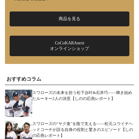
商品を見る
CoCoKARAnext
オンラインショップ
おすすめコラム
スワローズの未来を担う松下歩叶&石井巧――輝き始め
たルーキー2人の決意【しのの応燕レポート】
スワローズの“ヤク進”を陰で支える――松元ユウイチヘ
ッドコーチが語る自身の役割と驚きのエピソード【しの
の応燕レポート】