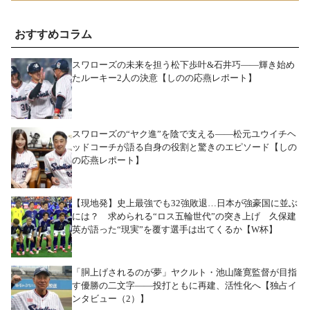
おすすめコラム
スワローズの未来を担う松下歩叶&石井巧――輝き始め
たルーキー2人の決意【しのの応燕レポート】
スワローズの“ヤク進”を陰で支える――松元ユウイチヘ
ッドコーチが語る自身の役割と驚きのエピソード【しの
の応燕レポート】
【現地発】史上最強でも32強敗退…日本が強豪国に並ぶ
には？ 求められる“ロス五輪世代”の突き上げ 久保建
英が語った“現実”を覆す選手は出てくるか【W杯】
「胴上げされるのが夢」ヤクルト・池山隆寛監督が目指
す優勝の二文字――投打ともに再建、活性化へ【独占イ
ンタビュー（2）】