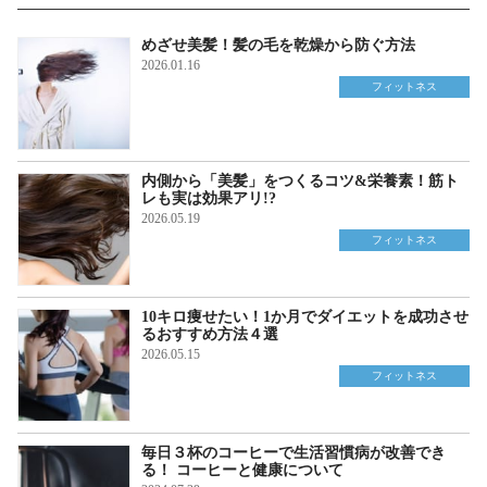
めざせ美髪！髪の毛を乾燥から防ぐ方法
2026.01.16
フィットネス
内側から「美髪」をつくるコツ&栄養素！筋ト
レも実は効果アリ!?
2026.05.19
フィットネス
10キロ痩せたい！1か月でダイエットを成功させ
るおすすめ方法４選
2026.05.15
フィットネス
毎日３杯のコーヒーで生活習慣病が改善でき
る！ コーヒーと健康について