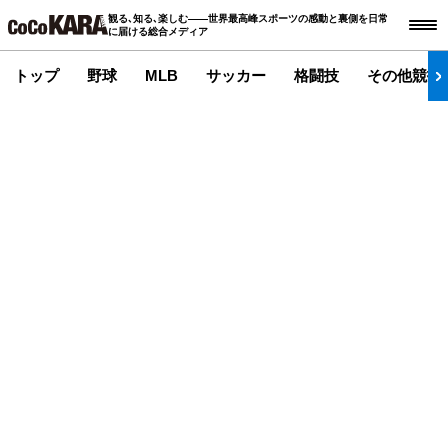
観る､知る､楽しむ――世界最高峰スポーツの感動と裏側を日常
に届ける総合メディア
トップ
野球
MLB
サッカー
格闘技
その他競技