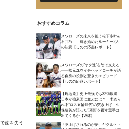
おすすめコラム
スワローズの未来を担う松下歩叶&
石井巧――輝き始めたルーキー2人
の決意【しのの応燕レポート】
スワローズの“ヤク進”を陰で支える
――松元ユウイチヘッドコーチが語
る自身の役割と驚きのエピソード
【しのの応燕レポート】
【現地発】史上最強でも32強敗退…
日本が強豪国に並ぶには？ 求めら
れる“ロス五輪世代”の突き上げ 久
保建英が語った“現実”を覆す選手は
出てくるか【W杯】
病で歯を失う
「胴上げされるのが夢」ヤクルト・