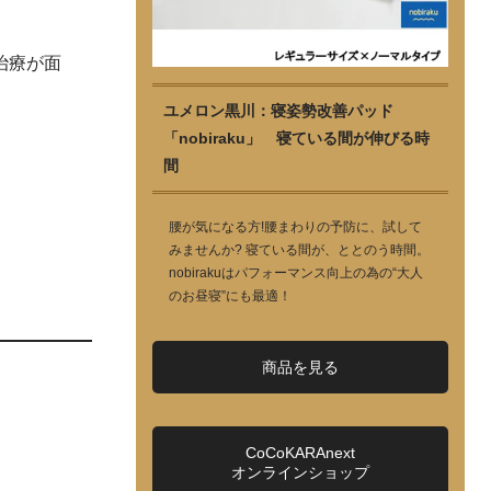
治療が面
ユメロン黒川：寝姿勢改善パッド
「nobiraku」 寝ている間が伸びる時
間
腰が気になる方!腰まわりの予防に、試して
みませんか? 寝ている間が、ととのう時間。
nobirakuはパフォーマンス向上の為の“大人
のお昼寝”にも最適！
商品を見る
CoCoKARAnext
オンラインショップ