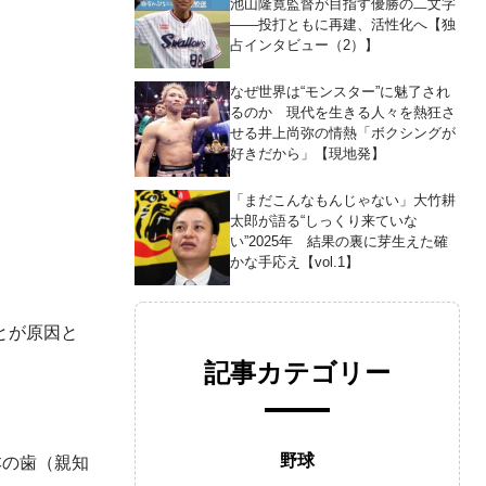
池山隆寛監督が目指す優勝の二文字
――投打ともに再建、活性化へ【独
占インタビュー（2）】
なぜ世界は“モンスター”に魅了され
るのか 現代を生きる人々を熱狂さ
せる井上尚弥の情熱「ボクシングが
好きだから」【現地発】
「まだこんなもんじゃない」大竹耕
太郎が語る“しっくり来ていな
い”2025年 結果の裏に芽生えた確
かな手応え【vol.1】
とが原因と
記事カテゴリー
野球
本の歯（親知