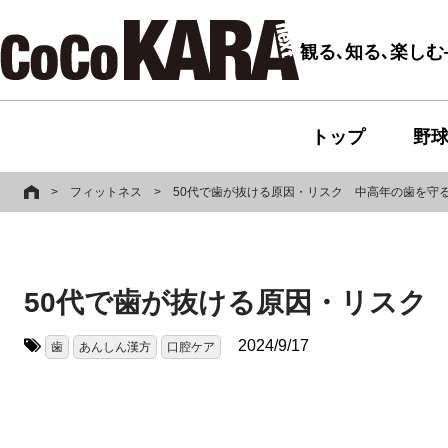
観る､知る､楽し
トップ
野
>
フィットネス
>
50代で歯が抜ける原因・リスク 中高年の歯を守
50代で歯が抜ける原因・リスク
2024/9/17
歯
あんしん漢方
口腔ケア
タグ: