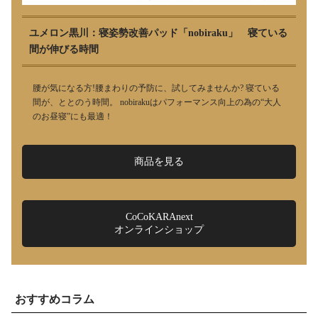
ユメロン黒川：寝姿勢改善パッド「nobiraku」 寝ている
間が伸びる時間
腰が気になる方!腰まわりの予防に、試してみませんか? 寝ている
間が、ととのう時間。 nobirakuはパフォーマンス向上の為の“大人
のお昼寝”にも最適！
商品を見る
CoCoKARAnext
オンラインショップ
おすすめコラム