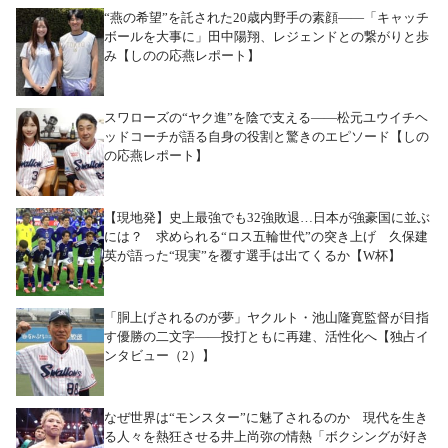
“燕の希望”を託された20歳内野手の素顔――「キャッチ
ボールを大事に」田中陽翔、レジェンドとの繋がりと歩
み【しのの応燕レポート】
スワローズの“ヤク進”を陰で支える――松元ユウイチヘ
ッドコーチが語る自身の役割と驚きのエピソード【しの
の応燕レポート】
【現地発】史上最強でも32強敗退…日本が強豪国に並ぶ
には？ 求められる“ロス五輪世代”の突き上げ 久保建
英が語った“現実”を覆す選手は出てくるか【W杯】
「胴上げされるのが夢」ヤクルト・池山隆寛監督が目指
す優勝の二文字――投打ともに再建、活性化へ【独占イ
ンタビュー（2）】
なぜ世界は“モンスター”に魅了されるのか 現代を生き
る人々を熱狂させる井上尚弥の情熱「ボクシングが好き