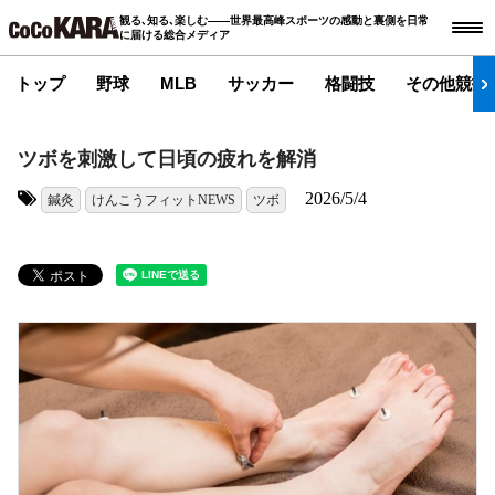
観る､知る､楽しむ――世界最高峰スポーツの感動と裏側を日常
に届ける総合メディア
トップ
野球
MLB
サッカー
格闘技
その他競技
ツボを刺激して日頃の疲れを解消
2026/5/4
鍼灸
けんこうフィットNEWS
ツボ
タグ: