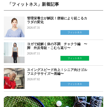
「フィットネス」新着記事
管理栄養士が解説！便秘により起こるカ
ラダの変化
2026.07.31
フィットネス
ヨガで紐解く体の不調 チャクラ編 〜
脚 外反母趾・こむら返り〜
2026.07.11
フィットネス
スイングスピード向上！シニア向けゴル
フエクササイズ〜肩編〜
2026.07.02
フィットネス