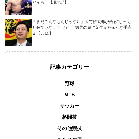
だから」【現地発】
「まだこんなもんじゃない」大竹耕太郎が語る“しっく
り来ていない”2025年 結果の裏に芽生えた確かな手応
え【vol.1】
記事カテゴリー
野球
MLB
サッカー
格闘技
その他競技